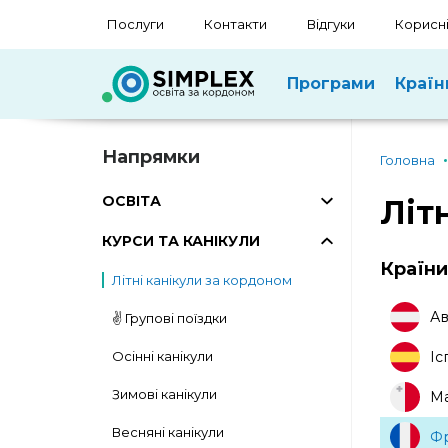
Послуги
Контакти
Відгуки
Корисні
Програми
Країн
Напрямки
Головна
ОСВІТА
Літ
КУРСИ ТА КАНІКУЛИ
Країни
Літні канікули за кордоном
Ав
✌️ Групові поїздки
Осінні канікули
Іс
Зимові канікули
Ма
Весняні канікули
Фр