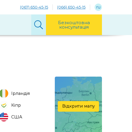
ru
(067) 650-45-15
(066) 650-45-15
Безкоштовна
консультація
Ірландія
Кіпр
Відкрити мапу
США