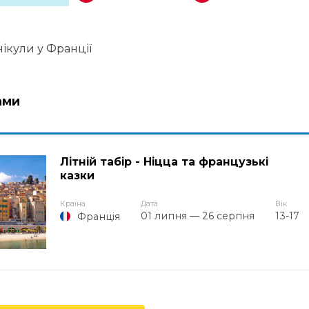
нікули у Франції
ами
Літній табір - Ніцца та французькі
казки
Країна
Дата
Вік
01 липня — 26 серпня
13-17
Франція