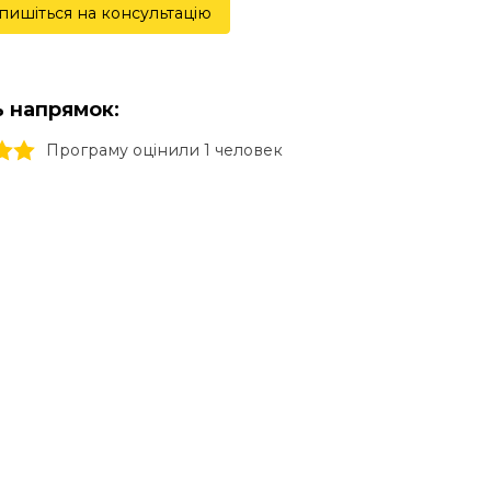
пишіться на консультацію
ь напрямок:
ars
stars
3 stars
4 stars
5 stars
Програму оцінили 1 человек