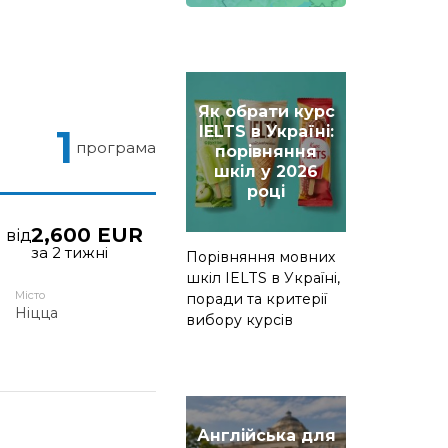
Як обрати курс
1
IELTS в Україні:
програма
порівняння
шкіл у 2026
році
2,600 EUR
від
за 2 тижні
Порівняння мовних
шкіл IELTS в Україні,
Місто
поради та критерії
Ніцца
вибору курсів
Англійська для