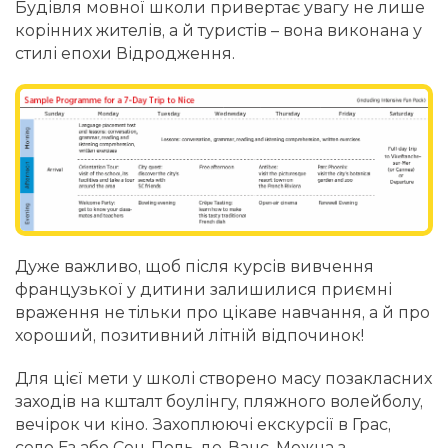
Будівля мовної школи привертає увагу не лише
корінних жителів, а й туристів – вона виконана у
стилі епохи Відродження.
Дуже важливо, щоб після курсів вивчення
французької у дитини залишилися приємні
враження не тільки про цікаве навчання, а й про
хороший, позитивний літній відпочинок!
Для цієї мети у школі створено масу позакласних
заходів на кшталт боулінгу, пляжного волейболу,
вечірок чи кіно. Захоплюючі екскурсії в Грас,
село Ез або Сен-Поль-де-Ванс. Можна з