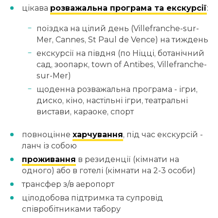
цікава
розважальна програма та екскурсії
:
поїздка на цілий день (Villefranche-sur-
Mer, Cannes, St Paul de Vence) на тиждень
екскурсії на півдня (по Ніцці, ботанічний
сад, зоопарк, town of Antibes, Villefranche-
sur-Mer)
щоденна розважальна програма - ігри,
диско, кіно, настільні ігри, театральні
вистави, караоке, спорт
повноцінне
харчування
, під час екскурсій -
ланч із собою
проживання
в резиденції (кімнати на
одного) або в готелі (кімнати на 2-3 особи)
трансфер з/в аеропорт
цілодобова підтримка та супровід
співробітниками табору