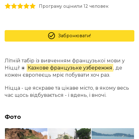
1 stars
2 stars
3 stars
4 stars
5 stars
Програму оцінили 12 человек
Забронювати!
Літній табір із вивченням французької мови у
Ніцці! ☀️
Казкове французьке узбережжя
, де
кожен європеєць мріє побувати хоч раз.
Ніцца - це яскраве та цікаве місто, в якому весь
час щось відбувається - і вдень, і вночі.
Фото