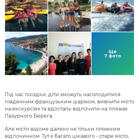
Ще
7 фото
Під час поїздки, діти зможуть насолодитися
південним французьким шармом, вивчити місто
на екскурсіях та вдосталь відпочити на пляжах
Лазурного Берега.
Але місто відоме далеко не тільки пляжним
відпочинком. Тут є багато цікавого - старе місто,