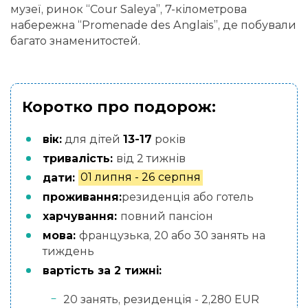
музеї, ринок “Cour Saleya”, 7-кілометрова
набережна “Promenade des Anglais”, де побували
багато знаменитостей.
Коротко про подорож:
вік:
для дітей
13-17
років
тривалість:
від 2 тижнів
дати:
01 липня - 26 серпня
проживання:
резиденція або готель
харчування:
повний пансіон
мова:
французька, 20 або 30 занять на
тиждень
вартість за 2 тижні:
20 занять, резиденція - 2,280 EUR