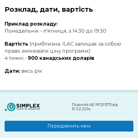
Розклад, дати, вартість
Приклад розкладу:
Понедельнік - п'ятниця, з 14:30 до 19:30
Вартість
(приблизна, ILAC залишає за собою
право змінювати ціну програми):
4 тижні -
900 канадських доларів
.
Дати:
весь рік
Ліцензія АЕ №291575 від
19.02.2014
Передзвоніть мені