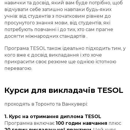
навички та досвід, який вам буде потрібно, щоб
відчувати себе затишно навпаки будь-яких
учнів: від студентів з початковим рівнем до
просунутого знання мови, від студентів, які
потребують повчанні і до тих, хто сам прагне
досягти міжнародних стандартів .
Програма TESOL також ідеально підходить тим, у
кого вже є досвід викладання і хто хоче
прикрасити своє резюме ще однією істотною
перевагою.
Курси для викладачів TESOL
проходять в Торонто та Ванкувері:
1. Курс на отримання диплома TESOL
Программа включає
100 годин навчання
плюс
20 годин викладацької практики
. Цей курс