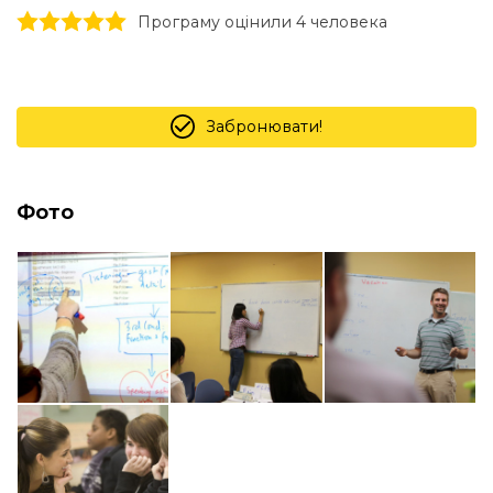
1 stars
2 stars
3 stars
4 stars
5 stars
Програму оцінили 4 человекa
Забронювати!
Фото