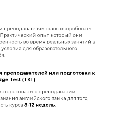
м преподавателям шанс испробовать
 Практический опыт, который они
ренность во время реальных занятий в
 условия для образовательного
бя.
ля преподавателей или подготовки к
ge Test (TKT)
аинтересованы в преподавании
знания английского языка для того,
ость курса
8-12 недель
.