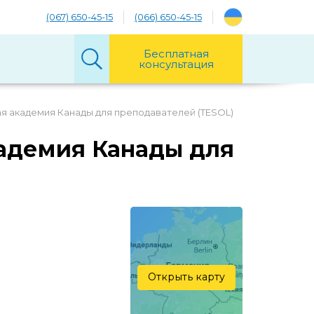
(067) 650-45-15
(066) 650-45-15
Бесплатная
консультация
 академия Канады для преподавателей (TESOL)
адемия Канады для
Открыть карту