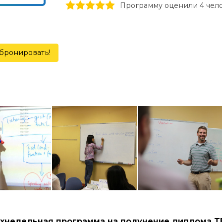
1 stars
2 stars
3 stars
4 stars
5 stars
Программу оценили 4 чел
бронировать!
хнедельная программа на получение диплома T