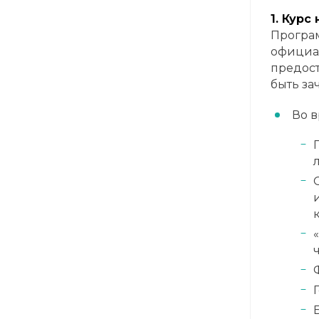
1. Кур
Програ
официа
предоста
быть за
Во 
ч