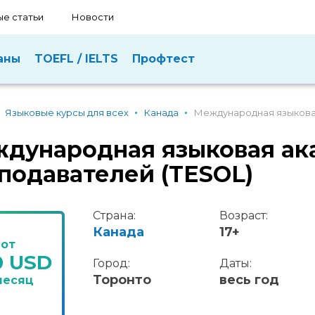
е статьи
Новости
аны
TOEFL / IELTS
Профтест
Языковые курсы для всех
Канада
Международная языковая
дународная языковая ак
подавателей (TESOL)
Страна:
Возраст:
Канада
17+
от
0 USD
Город:
Даты:
Торонто
весь год
месяц