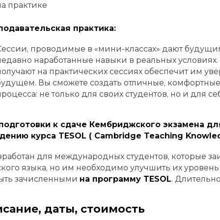
на практике
подавательская практика:
Сессии, проводимые в «мини-классах» дают будущи
недавно наработанные навыки в реальных условиях.
получают на практических сессиях обеспечит им уве
будущем. Вы сможете создать отличные, комфортные
процесса: не только для своих студентов, но и для се
с подготовки к сдаче Кембриджского экзамена д
дению курса TESOL ( Cambridge Teaching Knowled
зработан для международных студентов, которые з
кого языка, но им необходимо улучшить их уровень 
быть зачисленными
на программу TESOL
. Длительн
сание, даты, стоимость