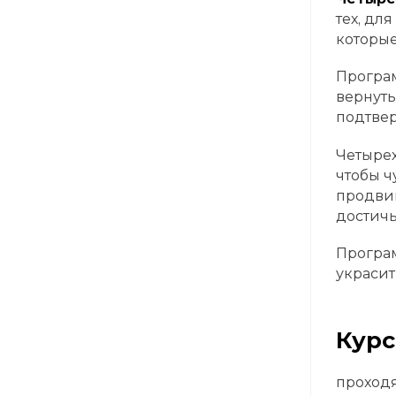
тех, дл
которые
Програм
вернуть
подтвер
Четырех
чтобы ч
продвин
достичь
Програм
украси
Курс
проходя