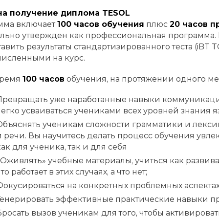
с на получение диплома TESOL
мма включает
100 часов обучения
плюс
20 часов п
льно утвержден как профессиональная программа.
вить результаты стандартизированного теста (iBT TOEF
численными на курс.
время
100 часов
обучения, на протяжении одного мес
Превращать уже наработанные навыки коммуникации
легко усваиваться учениками всех уровней знания я
Объяснять ученикам сложности грамматики и лекси
и речи. Вы научитесь делать процесс обучения увл
как для ученика, так и для себя
«Оживлять» учебные материалы, учиться как развиват
то работает в этих случаях, а что нет;
Фокусироваться на конкретных проблемных аспектах
Генерировать эффективные практические навыки п
Бросать вызов ученикам для того, чтобы активирова