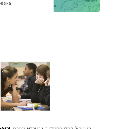
овекa
ESOL
рассчитана на студентов (как на