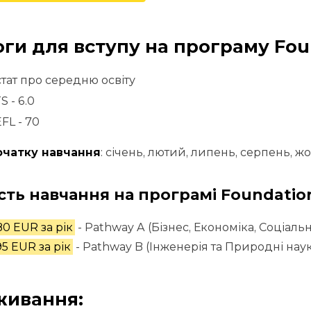
ги для вступу на програму Fou
стат про середню освіту
S - 6.0
FL - 70
очатку навчання
: січень, лютий, липень, серпень, ж
сть навчання на програмі Foundatio
80 EUR за рік
- Pathway A (Бізнес, Економіка, Соціальн
95 EUR за рік
- Pathway B (Інженерія та Природні нау
ивання: