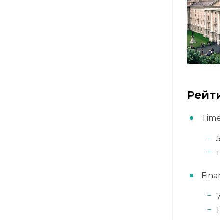
Рейт
Time
5
т
Fina
7
1