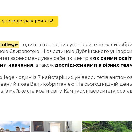
тупити до університету!
 College
- один із провідних університетів Великобрит
ою Єлизаветою I, і є частиною Дублінського університе
итет зарекомендував себе як центр з
якісними осві
ми навчання
, а також
дослідженнями в різних галу
College - один із 7 найстаріших університетів англомо
ваний поза Великобританією. На сьогоднішній день
ів із майже ста країн світу. Кампус університету розт