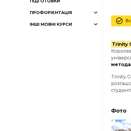
ПІДГОТОВКИ
ПРОФОРІЄНТАЦІЯ
Вс
ІНШІ МОВНІ КУРСИ
Trinity
Королев
універс
метода
Trinity 
розташо
студент
Фото