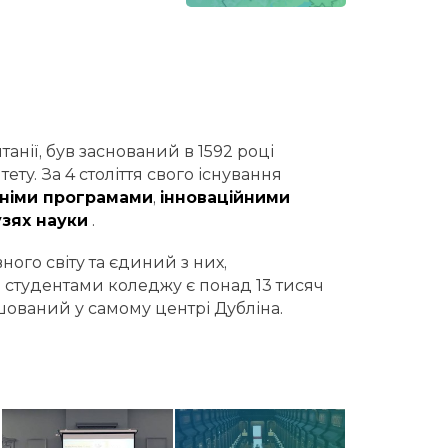
анії, був заснований в 1592 році
ту. За 4 століття свого існування
тніми програмами
,
інноваційними
зях науки
.
вного світу та єдиний з них,
 студентами коледжу є понад 13 тисяч
ашований у самому центрі Дубліна.