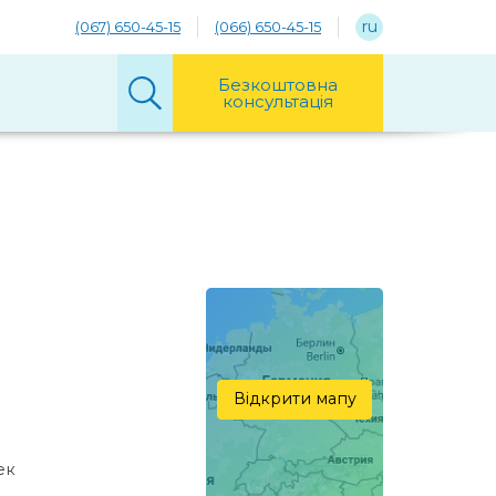
ru
(067) 650-45-15
(066) 650-45-15
Безкоштовна
консультація
Відкрити мапу
ек