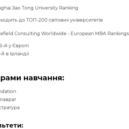
ghai Jiao Tong University Ranking
входить до ТОП-200 світових університетів
efield Consulting Worldwide - European MBA Ranking
6-й у Європі
-й в Ірландії
рами навчання:
dation
лаврат
стратура
ьтети: