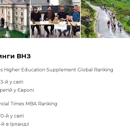
инги ВНЗ
s Higher Education Supplement Global Ranking
3-й у світі
ретій у Європі
ncial Times MBA Ranking
0-й у світі
-й в Ірландії