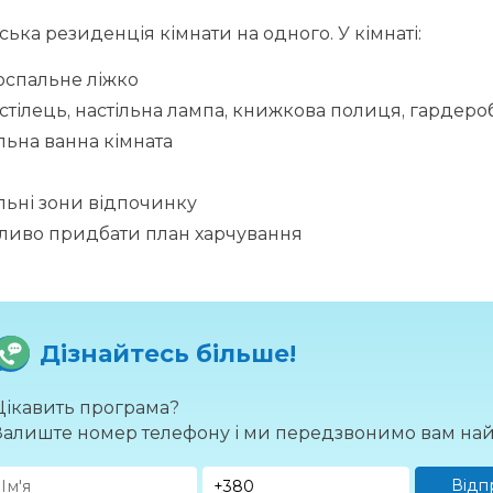
ська резиденція кімнати на одного. У кімнаті:
оспальне ліжко
, стілець, настільна лампа, книжкова полиця, гардеро
льна ванна кімната
льні зони відпочинку
ливо придбати план харчування
Дізнайтесь більше!
Цікавить програма?
Залиште номер телефону і ми передзвонимо вам на
Відп