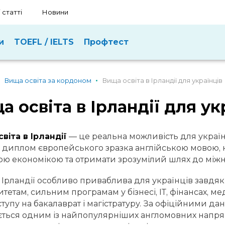
 статті
Новини
и
TOEFL / IELTS
Профтест
Вища освіта за кордоном
Вища освіта в Ірландії для українців
а освіта в Ірландії для ук
віта в Ірландії
— це реальна можливість для україн
 диплом європейського зразка англійською мовою, н
ою економікою та отримати зрозумілий шлях до міжн
в Ірландії особливо приваблива для українців завдя
итетам, сильним програмам у бізнесі, ІТ, фінансах, ме
ступу на бакалаврат і магістратуру. За офіційними да
ться одним із найпопулярніших англомовних напря