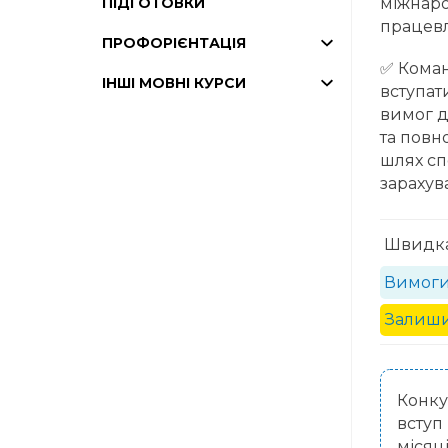
ПІДГОТОВКИ
міжнаро
працевл
ПРОФОРІЄНТАЦІЯ
✅ Кома
ІНШІ МОВНІ КУРСИ
вступати
вимог д
та повн
шлях сп
зарахув
Швидка 
Вимоги
Залиши
Конку
вступ
місяц