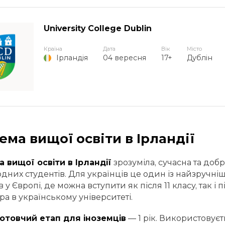
University College Dublin
Країна
Дата
Вік
Місто
04 вересня
17+
Дублін
Ірландія
ема вищої освіти в Ірландії
 вищої освіти в Ірландії
зрозуміла, сучасна та доб
дних студентів. Для українців це один із найзручн
в у Європі, де можна вступити як після 11 класу, так і
ра в українському університеті.
готовчий етап для іноземців
— 1 рік. Використовуєть