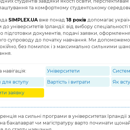
дних студентів завдяки якості освіти, перспективам
аштування та комфортному студентському середов
нда
SIMPLEX.UA
вже понад
18 років
допомагає україн
 до університетів Ірландії: від вибору спеціальності
о підготовки документів, подачі заявки, оформлення
ого супроводу до початку навчання. Ми допоможемо
окійно, без помилок і з максимально сильними шан
ання.
навігація:
Університети
Систем
 для вступу
Вартість і витрати
Як вст
ти заявку
ренція на сильні програми в університетах Ірландії з
 на бакалаврат чи магістратуру варто починати щона
ів до старту навчання.