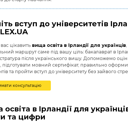
іть вступ до університетів Ірла
LEX.UA
вас цікавить
вища освіта в Ірландії для українців
ьний маршрут саме під вашу ціль: бакалаврат в Ірланд
істратура після українського вишу. Допоможемо оці
, підготувати мовний сертифікат, правильно оформи
тів та пройти вступ до університету без зайвого стре
мати консультацію
 освіта в Ірландії для українці
и та цифри