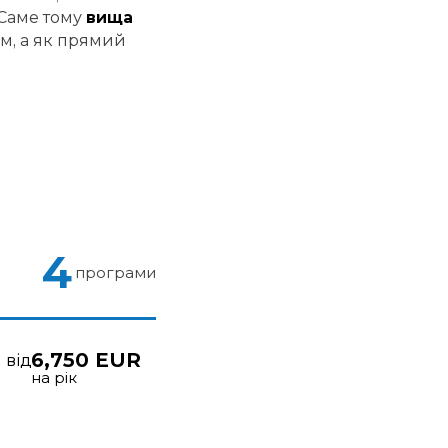
 Саме тому
вища
м, а як прямий
4
програми
6,750 EUR
від
на рік