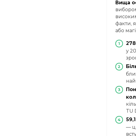
Вища ос
вибором
високим
факти, 
або магі
278
у 2
зро
Біл
бли
най
Пон
кол
кіль
TU 
59,
— ц
вст