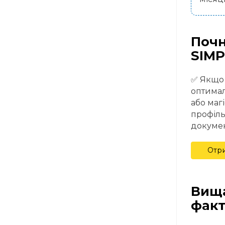
Почн
SIMP
✅ Якщо 
оптимал
або маг
профіль
докумен
Отри
Вища
факт