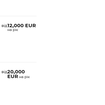
12,000 EUR
від
на рік
20,000
від
EUR
на рік