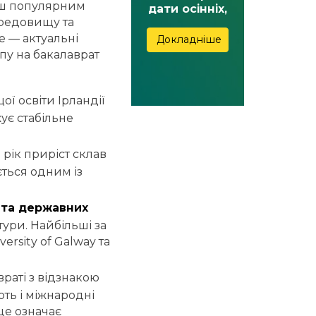
ьш популярним
дати осінніх,
редовищу та
зимових,
весняних та
 — актуальні
Докладніше
літніх канікул
пу на бакалаврат
ї освіти Ірландії
ує стабільне
й рік приріст склав
ться одним із
в та державних
ури. Найбільші за
versity of Galway та
раті з відзнакою
ть і міжнародні
 це означає