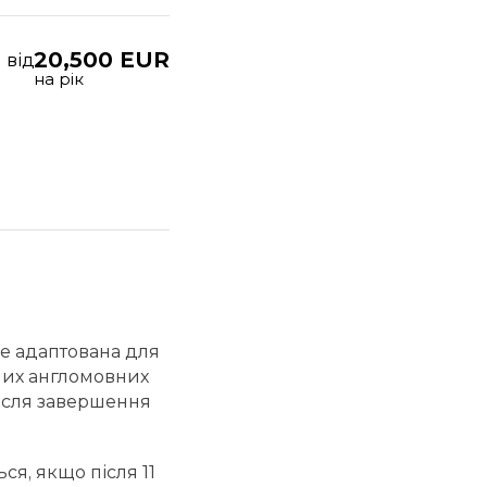
20,500 EUR
від
на рік
ре адаптована для
іших англомовних
 після завершення
ся, якщо після 11