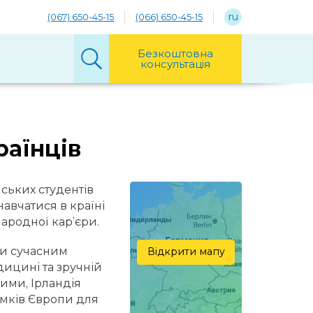
ru
(067) 650-45-15
(066) 650-45-15
Безкоштовна
консультація
раїнців
ських студентів
авчатися в країні
ародної кар’єри.
ки сучасним
Відкрити мапу
дицині та зручній
ними, Ірландія
мків Європи для