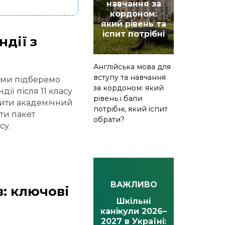
навчання за
кордоном:
який рівень та
іспит потрібні
ндії з
Англійська мова для
вступу та навчання
, ми підберемо
за кордоном: який
ії після 11 класу
рівень і бали
нити академічний
потрібні, який іспит
ти пакет
обрати?
су.
ВАЖЛИВО
в: ключові
Шкільні
канікули 2026–
2027 в Україні: