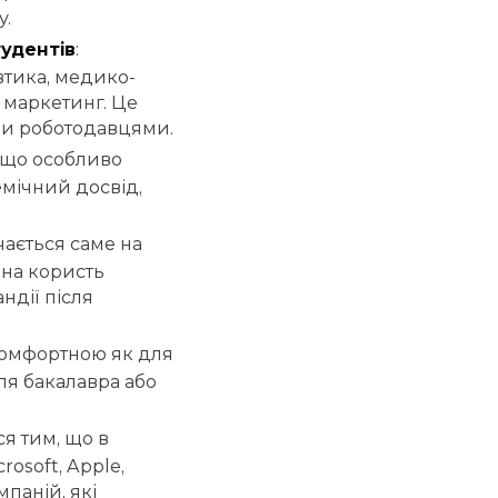
у.
удентів
:
втика, медико-
і маркетинг. Це
ими роботодавцями.
 що особливо
емічний досвід,
ається саме на
на користь
андії після
комфортною як для
ісля бакалавра або
я тим, що в
rosoft, Apple,
мпаній, які