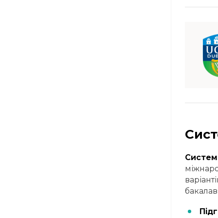
Сист
Система
міжнаро
варіанті
бакалав
Під