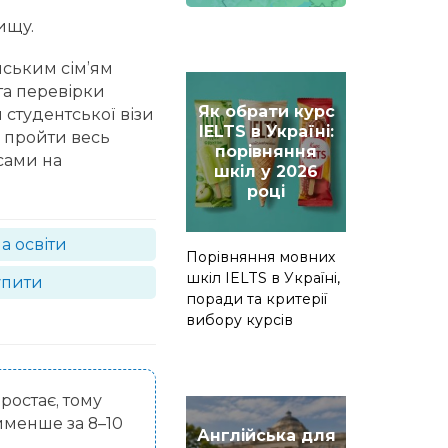
ищу.
ським сім’ям
 та перевірки
Як обрати курс
 студентської візи
IELTS в Україні:
 пройти весь
порівняння
сами на
шкіл у 2026
році
а освіти
Порівняння мовних
шкіл IELTS в Україні,
упити
поради та критерії
вибору курсів
ростає, тому
йменше за 8–10
Англійська для