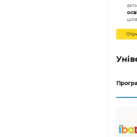
акт
осв
шля
Отри
Унів
Прогр