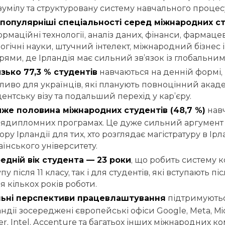
зумілу та структуровану систему навчального процес
популярніші спеціальності серед міжнародних ст
ормаційні технології, аналіз даних, фінанси, фармаце
логічні науки, штучний інтелект, міжнародний бізнес 
рями, де Ірландія має сильний зв’язок із глобальн
зько 77,3 % студентів
навчаються на денній формі,
ливо для українців, які планують повноцінний акад
дентську візу та подальший перехід у кар’єру.
же половина міжнародних студентів (48,7 %)
навч
лядипломних програмах. Це дуже сильний аргумент 
ру Ірландії для тих, хто розглядає магістратуру в Ірл
аїнського університету.
едній вік студента — 23 роки
, що робить систему 
пу після 11 класу, так і для студентів, які вступають п
я кількох років роботи.
ьні перспективи працевлаштування
підтримуютьс
андії зосереджені європейські офіси Google, Meta, Mic
er, Intel, Accenture та багатьох інших міжнародних ко