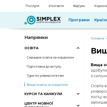
Послуги
Контакти
Відгуки
Корисні
Програми
Країн
Напрямки
Головна
ОСВІТА
Вищ
Середня освіта за кордоном
Вища ос
Підготовка до вступу
здобути
Тури по університетам
з сильн
Вища освіта за кордоном
Освіта 
універс
КУРСИ ТА КАНІКУЛИ
логіці в
залишає
ЦЕНТР МОВНОЇ