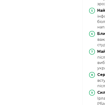
зро
Най
інф
біо
нап
Бли
важ
сту
Май
піс
вибо
укр
Сер
всту
післ
Сил
Ірл
Pfiz