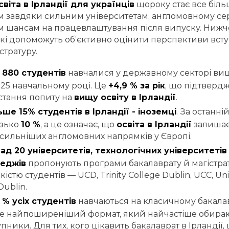
віта в Ірландії для українців
щороку стає все біл
 завдяки сильним університетам, англомовному се
 шансам на працевлаштування після випуску. Нижче
які допоможуть об’єктивно оцінити перспективи всту
стратуру.
 880 студентів
навчалися у державному секторі вищо
025 навчальному році. Це
+4,9 % за рік
, що підтвердж
стання попиту на
вищу освіту в Ірландії
.
ьше 15% студентів в Ірландії - іноземці
. За останні
зько
10 %
, а це означає, що
освіта в Ірландії
залишає
сильніших англомовних напрямків у Європі.
ад 20 університетів, технологічних університеті
еджів
пропонують програми бакалаврату й магістрат
кістю студентів — UCD, Trinity College Dublin, UCC, Uni
Dublin.
1 % усіх студентів
навчаються на класичному бакалав
е найпоширеніший формат, який найчастіше обираю
упники. Для тих, кого цікавить бакалаврат в Ірландії,