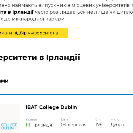
ивно наймають випускників місцевих університетів.
іта в Ірландії
часто розглядається не лише як дипло
х до міжнародної кар’єри.
мати підбір університетів
ерситети в Ірландії
ами
IBAT College Dublin
Країна
Дата
Вік
Місто
04 вересня
17+
Дублін
Ірландія