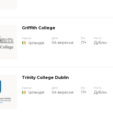
Griffith College
Країна
Дата
Вік
Місто
04 вересня
17+
Дублін
Ірландія
Trinity College Dublin
Країна
Дата
Вік
Місто
04 вересня
17+
Дублін
Ірландія