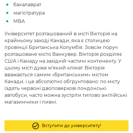
бакалаврат
магістратура
МВА
Університет розташований в місті Вікторія на
крайньому заході Канади, яка є столицею
провінції Британська Колумбія. Зовсім поруч
розташоване місто Ванкувер. Вікторія розділяє
США і Канаду на західній частині континенту. У
цьому місті дуже м'який клімат. Вікторія
вважається самим «британським» містом
Канади, і це абсолютно обгрунтовано: по місту
їздять червоні двоповерхові лондонські
автобуси, часто можна зустріти типово англійські
магазинчики і пивні.
Вступити до університету!