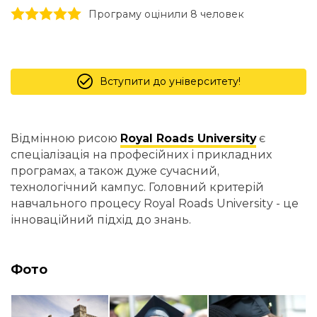
1 stars
2 stars
3 stars
4 stars
5 stars
Програму оцінили 8 человек
Вступити до університету!
Відмінною рисою
Royal Roads University
є
спеціалізація на професійних і прикладних
програмах, а також дуже сучасний,
технологічний кампус. Головний критерій
навчального процесу Royal Roads University - це
інноваційний підхід до знань.
Фото