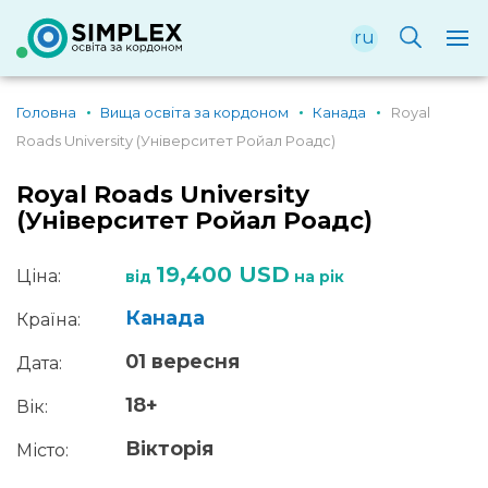
ru
Головна
Вища освіта за кордоном
Канада
Royal
Roads University (Університет Ройал Роадс)
Royal Roads University
(Університет Ройал Роадс)
19,400 USD
Ціна:
від
на рік
Канада
Країна:
01 вересня
Дата:
18+
Вік:
Вікторія
Місто: