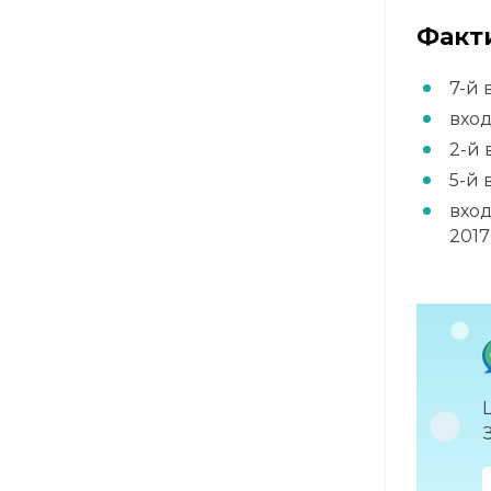
Факти
7-й 
вход
2-й 
5-й 
вход
2017