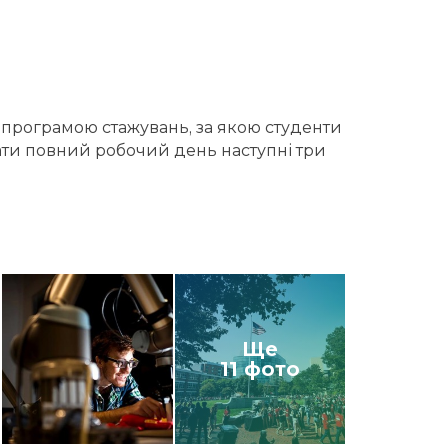
 програмою стажувань, за якою студенти
вати повний робочий день наступні три
Ще
11 фото