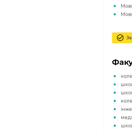
Мовн
Мовн
За
Факу
кол
школ
школ
коле
інж
мед
шко