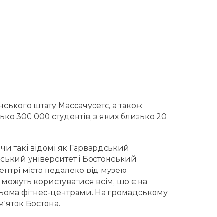
нського штату Массачусетс, а також
ько 300 000 студентів, з яких близько 20
ючи такі відомі як Гарвардський
нський університет і Бостонський
ентрі міста недалеко від музею
можуть користуватися всім, що є на
трьома фітнес-центрами. На громадському
м'яток Бостона.