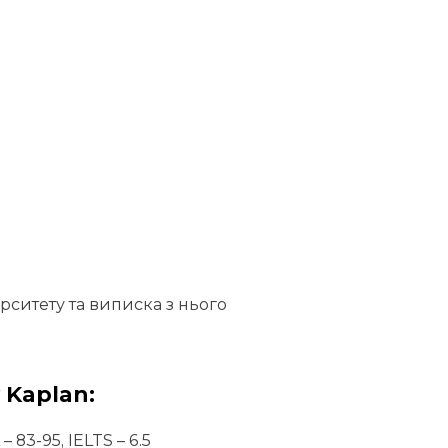
рситету та виписка з нього
Kaplan:
83-95, IELTS – 6.5