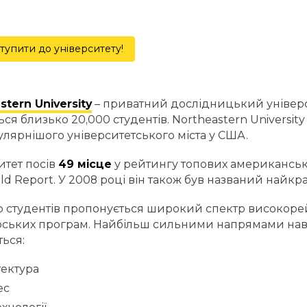
тупити до університету!
stern University
– приватний дослідницький універси
ься близько 20,000 студентів. Northeastern Universit
лярнішого університетського міста у США.
итет посів
49 місце
у рейтингу топових американськ
ld Report. У 2008 році він також був названий найкр
р студентів пропонується широкий спектр високоре
рських програм. Найбільш сильними напрямами навча
ься:
тектура
ес