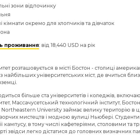
льні зони відпочинку
льня
і кімнати окремо для хлопчиків та дівчаток
рона
ть проживання
: від 18,440 USD на рік
итет розташовується в місті Бостон - столиці америка
з найбільших університетських міст, де вчиться близ
оземці.
ходиться більше ста університетів і коледжів, включа
итет, Массачусетський технологічний інститут, Босто
 Northeastern University займає велику територію в ц
ворчих мистецтв і модною вулиці Ньюбері. Студенти 
ії кампусу, в тому числі кафетеріями, столовими та 
рті звідси легко дістатися до головних визначних па