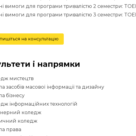
і вимоги для програми тривалістю 2 семестри: TOEFL 
і вимоги для програми тривалістю 3 семестри: TOEFL 
пишіться на консультацію
льтети і напрямки
едж мистецтв
а засобів масової інформації та дизайну
а бізнесу
дж інформаційних технологій
енерний коледж
ичний коледж
ла права