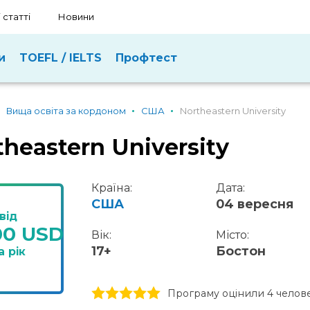
 статті
Новини
и
TOEFL / IELTS
Профтест
Вища освіта за кордоном
США
Northeastern University
theastern University
Країна:
Дата:
США
04 вересня
від
00 USD
Вік:
Місто:
17+
Бостон
а рік
1 stars
2 stars
3 stars
4 stars
5 stars
Програму оцінили 4 челов