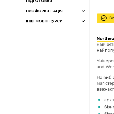
ПІДГОТОВКИ
ПРОФОРІЄНТАЦІЯ
Вс
ІНШІ МОВНІ КУРСИ
Northea
навчаєт
найпопу
Універс
and Wor
На вибі
магісте
вважают
архі
бізн