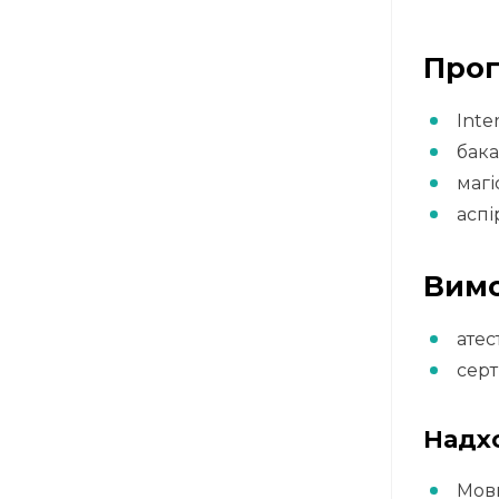
Прог
Inte
бака
магі
аспі
Вимо
атес
серт
Надхо
Мовн