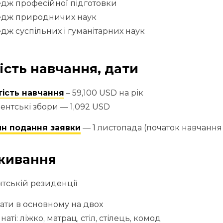
дж професійної підготовки
едж природничих наук
дж суспільних і гуманітарних наук
ість навчання, дати
тість навчання
– 59,100 USD на рік
ентські збори — 1,092 USD
н подання заявки
— 1 листопада (початок навчання
живання
нтській резиденції
ати в основному на двох
мнаті: ліжко, матрац, стіл, стілець, комод