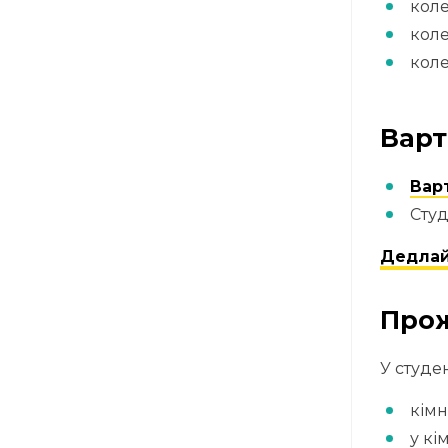
коле
кол
коле
Варт
Вар
Студ
Дедлай
Про
У студе
кімн
у кі