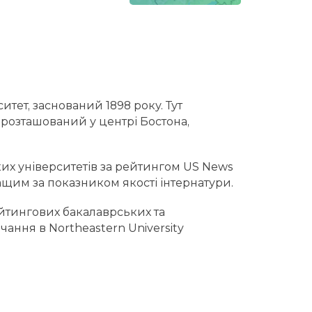
тет, заснований 1898 року. Тут
y розташований у центрі Бостона,
их університетів за рейтингом US News
ащим за показником якості інтернатури.
йтингових бакалаврських та
ння в Northeastern University