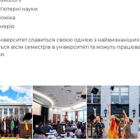
ехнології
'ютерні науки
номіка
нерія
ніверситет славиться своєю однією з найвизнаніших
ься вісім семестрів в університеті та можуть працю
и.