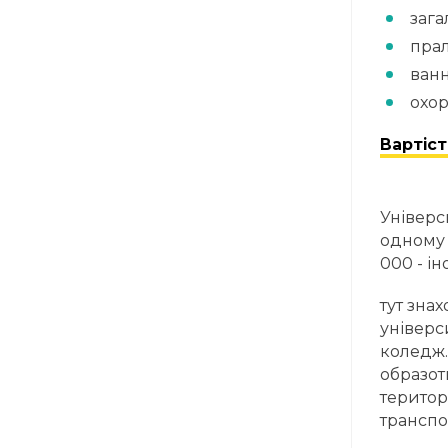
зага
пра
ванн
охо
Вартіс
Універс
одному 
000 - ін
тут зна
універс
коледж.
образот
територ
транспо