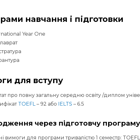
рами навчання і підготовки
rnational Year One
лаврат
стратура
рантура
ги для вступу
тат про повну загальну середню освіту /диплом уніве
ифікат
TOEFL
– 92 або
IELTS
– 6.5
дження через підготовчу програму 
і вимоги для програми тривалістю 1 семестр: TOEFL – 