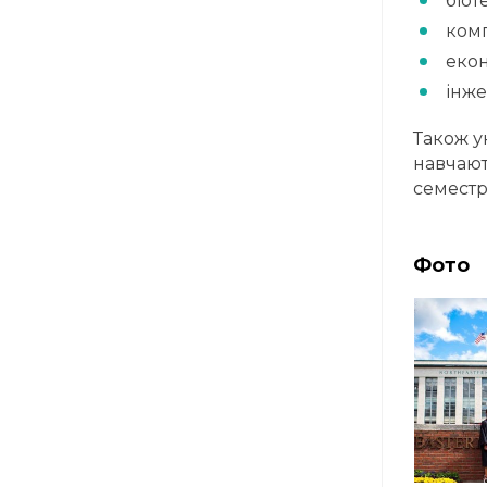
біот
комп
еко
інже
Також у
навчают
семестр
Фото