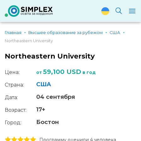
Главная
Высшее образование за рубежом
США
Northeastern University
Northeastern University
59,100 USD
Цена:
от
в год
США
Страна:
04 сентября
Дата:
17+
Возраст:
Бостон
Город:
1 stars
2 stars
3 stars
4 stars
5 stars
Программу оценили 4 человекa