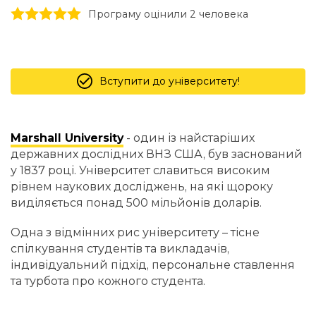
1 stars
2 stars
3 stars
4 stars
5 stars
Програму оцінили 2 человекa
Вступити до університету!
Marshall University
- один із найстаріших
державних дослідних ВНЗ США, був заснований
у 1837 році. Університет славиться високим
рівнем наукових досліджень, на які щороку
виділяється понад 500 мільйонів доларів.
Одна з відмінних рис університету – тісне
спілкування студентів та викладачів,
індивідуальний підхід, персональне ставлення
та турбота про кожного студента.