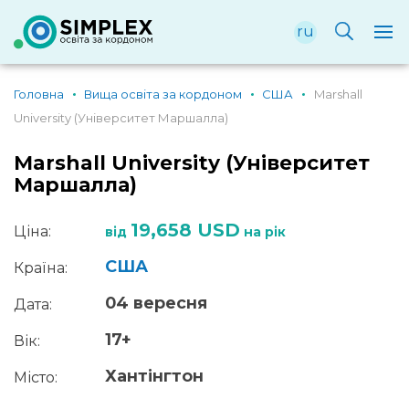
ru
Головна
Вища освіта за кордоном
США
Marshall
University (Університет Маршалла)
Marshall University (Університет
Маршалла)
19,658 USD
Ціна:
від
на рік
США
Країна:
04 вересня
Дата:
17+
Вік:
Хантінгтон
Місто: