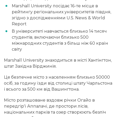
Marshall University посідає 16-те місце в
рейтингу регіональних університетів півдня,
згідно з дослідженнями U.S. News & World
Report
В університеті навчається близько 14 тисяч
студентів, включаючи близько 500
міжнародних студентів з більш ніж 60 країн
світу
Marshall University знаходиться в місті Хантінгтон,
штат Західна Вірджинія.
Це безпечне місто з населенням близько 50000
осіб, за годину їзди від столиці штату Чарльстона
і всього за 500 км від Вашингтона.
Місто розташоване вздовж річки Огайо в
передгір'ї Аппалачі, де простори лісів,
національних парків та озер створюють безліч