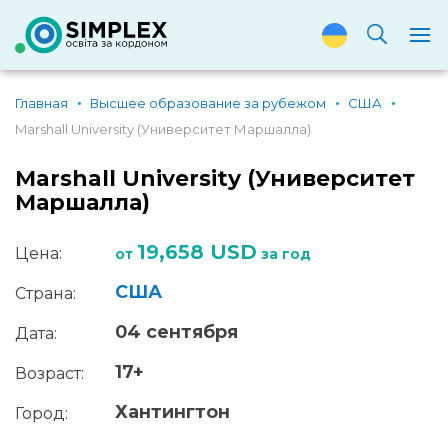
Главная
Высшее образование за рубежом
США
Marshall University (Университет Маршалла)
Marshall University (Университет
Маршалла)
19,658 USD
Цена:
от
за год
США
Страна:
04 сентября
Дата:
17+
Возраст:
Хантингтон
Город: