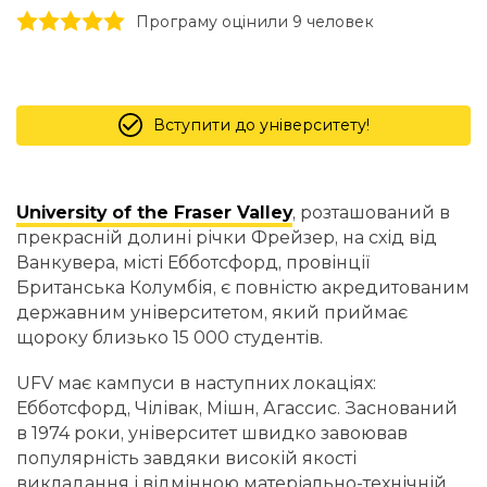
1 stars
2 stars
3 stars
4 stars
5 stars
Програму оцінили 9 человек
Вступити до університету!
University of the Fraser Valley
, розташований в
прекрасній долині річки Фрейзер, на схід від
Ванкувера, місті Ебботсфорд, провінції
Британська Колумбія, є повністю акредитованим
державним університетом, який приймає
щороку близько 15 000 студентів.
UFV має кампуси в наступних локаціях:
Ебботсфорд, Чілівак, Мішн, Агассис. Заснований
в 1974 роки, університет швидко завоював
популярність завдяки високій якості
викладання і відмінною матеріально-технічній