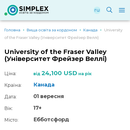
ru
Головна
Вища освіта за кордоном
Канада
University
of the Fraser Valley (Університет Фрейзер Веллі)
University of the Fraser Valley
(Університет Фрейзер Веллі)
24,100 USD
Ціна:
від
на рік
Канада
Країна:
01 вересня
Дата:
17+
Вік:
Ебботсфорд
Місто: