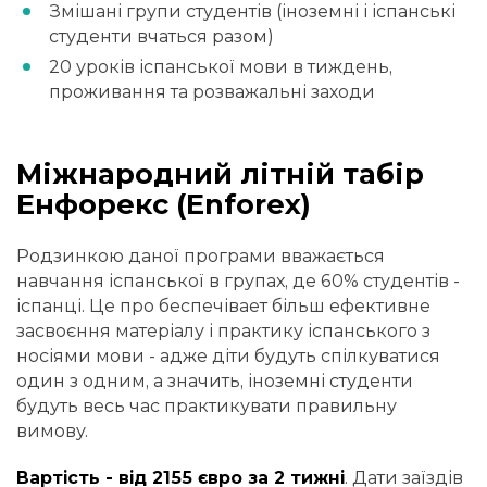
Змішані групи студентів (іноземні і іспанські
студенти вчаться разом)
20 уроків іспанської мови в тиждень,
проживання та розважальні заходи
Міжнародний літній табір
Енфорекс (Enforex)
Родзинкою даної програми вважається
навчання іспанської в групах, де 60% студентів -
іспанці. Це про беспечівает більш ефективне
засвоєння матеріалу і практику іспанського з
носіями мови - адже діти будуть спілкуватися
один з одним, а значить, іноземні студенти
будуть весь час практикувати правильну
вимову.
Вартість - від 2155 євро за 2 тижні
. Дати заїздів