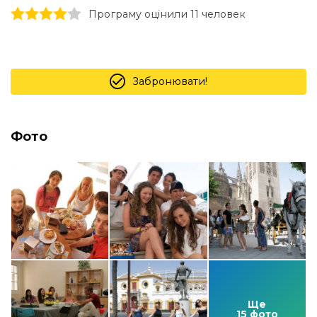
1 stars
2 stars
3 stars
4 stars
5 stars
Програму оцінили 11 человек
Забронювати!
Фото
Ще
15 фото