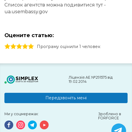
Список агентств можна подивитися тут -
ua.usembassy.gov
Оцените статью:
1 stars
2 stars
3 stars
4 stars
5 stars
Програму оцінили 1 человек
Ліцензія АЕ №291575 від
19.02.2014
Передзвоніть мені
Ми у соцмережах:
Зроблено в
FORFORCE