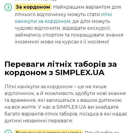
За кордоном
: Найкращим варіантом для
літнього відпочинку можуть стати
літні
канікули за кордоном
, де діти можуть
чудово відпочити, відвідати єкскурсії,
займатись спортом та покращувати знання
іноземної мови на курсах з її носіями!
Переваги літніх таборів за
кордоном з SIMPLEX.UA
Літні канікули за кордоном – це не лише
відпочинок, а й можливість здобути нові знання
та враження, які залишаться з вашою дитиною
на все життя. У нас в SIMPLEX.UA ви знайдете
багато варіантів літніх таборів, поїздка в які надає
дитині незамінні переваги: