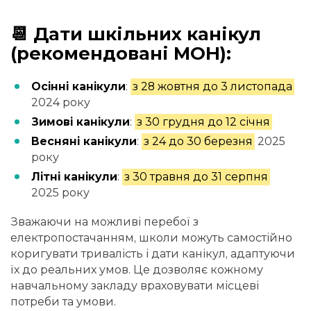
📆 Дати шкільних канікул
(рекомендовані МОН):
Осінні канікули
:
з 28 жовтня до 3 листопада
2024 року
Зимові канікули
:
з 30 грудня до 12 січня
Весняні канікули
:
з 24 до 30 березня
2025
року
Літні канікули
:
з 30 травня до 31 серпня
2025 року
Зважаючи на можливі перебої з
електропостачанням, школи можуть самостійно
коригувати тривалість і дати канікул, адаптуючи
їх до реальних умов. Це дозволяє кожному
навчальному закладу враховувати місцеві
потреби та умови.