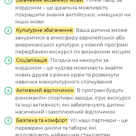
Вивчення іноземної мови
: Літній табір за
кордоном – це ідеальна можливість
покращити знання англійської, німецької чи
іншої мови.
Культурне збагачення
: Ваша дитина зможе
зануритися в атмосферу європейської або
американської культури, у кожній програмі
передбачені екскурсії по визначним місцям.
Соціалізація
: Поїздка на канікули за
кордоном – це чудова можливість знайти
нових друзів з різних країн та розвинути
навички міжкультурного спілкування.
Активний відпочинок
: В програмі будуть
різноманітні спортивні заходи, ігри, екскурсії
та інші активності, які забезпечують дитині
насичений і захоплюючий відпочинок.
Безпека та комфорт
: Усі наші партнери – це
перевірені школи та табори, які
відповідають найвищим стандартам