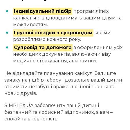
Індивідуальний підбір
програм літніх
канікул, які відповідатимуть вашим цілям та
можливостям.
Групові поїздки з супроводом
, які ми
розробляємо кожного року.
Супровід та допомога
з оформленням усіх
необхідних документів, включаючи візу,
медичне страхування, авіаквитки.
Не відкладайте планування канікул! Залиште
заявку на підбір табору і дозвольте вашій дитині
отримати незабутні враження, нові знання та
нових друзів.
SIMPLEX.UA забезпечить вашій дитині
безпечний та корисний відпочинок, а вам –
спокій та впевненість.