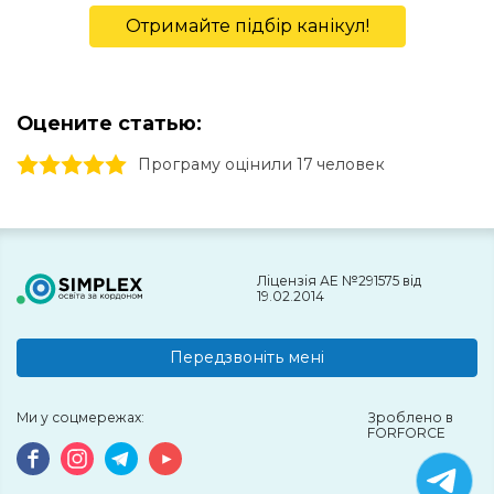
Отримайте підбір канікул!
Оцените статью:
1 stars
2 stars
3 stars
4 stars
5 stars
Програму оцінили 17 человек
Ліцензія АЕ №291575 від
19.02.2014
Передзвоніть мені
Ми у соцмережах:
Зроблено в
FORFORCE