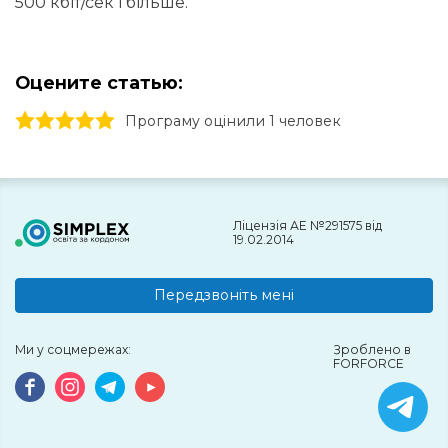
500 кбіт/сек і більше.
Оцените статью:
1 stars
2 stars
3 stars
4 stars
5 stars
Програму оцінили 1 человек
Ліцензія АЕ №291575 від
19.02.2014
Передзвоніть мені
Ми у соцмережах:
Зроблено в
FORFORCE