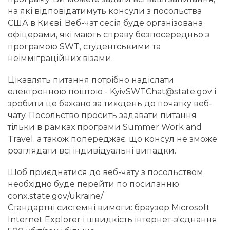
на які відповідатимуть консули з посольства
США в Києві. Веб-чат сесія буде організована
офіцерами, які мають справу безпосередньо з
програмою SWT, студентськими та
неімміграційних візами.
Цікавлять питання потрібно надіслати
електронною поштою - KyivSWTChat@state.gov і
зробити це бажано за тиждень до початку веб-
чату. Посольство просить задавати питання
тільки в рамках програми Summer Work and
Travel, а також попереджає, що консул не зможе
розглядати всі індивідуальні випадки.
Щоб приєднатися до веб-чату з посольством,
необхідно буде перейти по посиланню
conx.state.gov/ukraine/
Стандартні системні вимоги: браузер Microsoft
Internet Explorer і швидкість інтернет-з'єднання