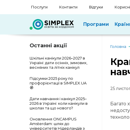
Послуги
Контакти
Відгуки
Корисні
Програми
Країн
Останні акції
Головна
Шкільні канікули 2026–2027 в
Кра
Україні: дати осінніх, зимових,
весняних та літніх канікул
нав
Підсумки 2025 року по
профорієнтації в SIMPLEX.UA
🧭
25 листо
Дати навчання і канікул 2025–
2026 в Україні: коли канікули в
Багато 
школах та що нового?
недосту
технолог
Оновлення ONCAMPUS
Amsterdam: шлях до
університетів Нідерландів з