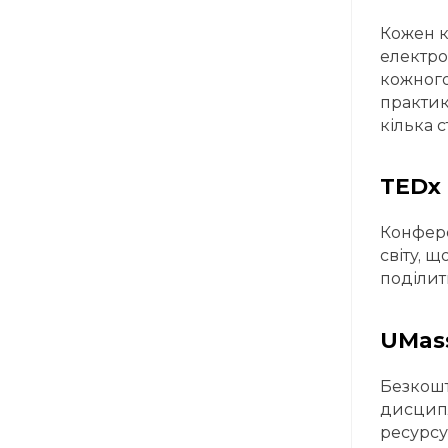
Кожен к
електро
кожного
практик
кілька с
TEDx
Конфере
світу, 
поділит
UMas
Безкошто
дисципл
ресурсу