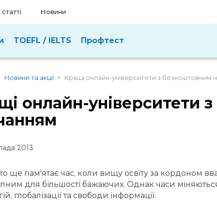
 статті
Новини
и
TOEFL / IELTS
Профтест
Новини та акції
Кращі онлайн-університети з безкоштовним 
щі онлайн-університети 
чанням
пада 2013
хто ще пам'ятає час, коли вищу освіту за кордоном 
пним для більшості бажаючих. Однак часи міняються,
ій, глобалізації та свободи інформації.