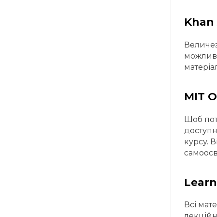
Khan
Величезн
можливі
матеріа
MIT 
Щоб пот
доступн
курсу. 
самоосв
Learn
Всі мат
лекційн