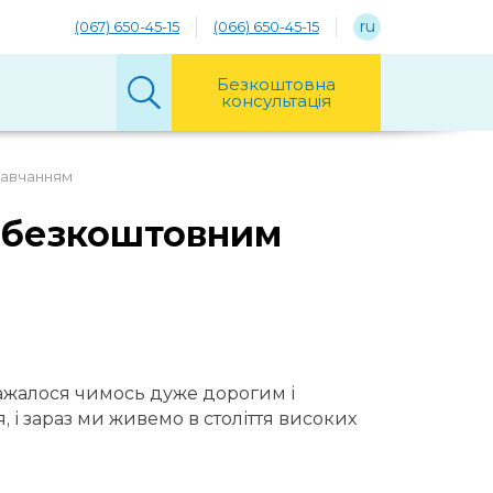
ru
(067) 650-45-15
(066) 650-45-15
Безкоштовна
консультація
навчанням
з безкоштовним
вважалося чимось дуже дорогим і
 і зараз ми живемо в століття високих