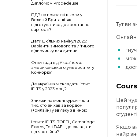
дипломом Propedeuse
ПДВ на приватні школи у
Великій Британії: як
Тут ви 
підготуватися до зростання
вартості?
Онлайн 
Дати шкільних канікул 2025:
Варіанти зимового та літнього
гнуч
відпочинку для дитини
можл
Олімпіада від Українсько-
дост
американського університету
Конкордія
Де українцям складати іспит
Cours
IELTS у 2023 році?
Цей чуд
Знижки на мовні курси – для
тих, хто виїхав за кордон
популяр
(+онлайн) у зв'язку з війною
студент
Іспити IELTS, TOEFL, Cambridge
Exams, TestDAF – де складати
Якщо ви
під час війни?
найрізн