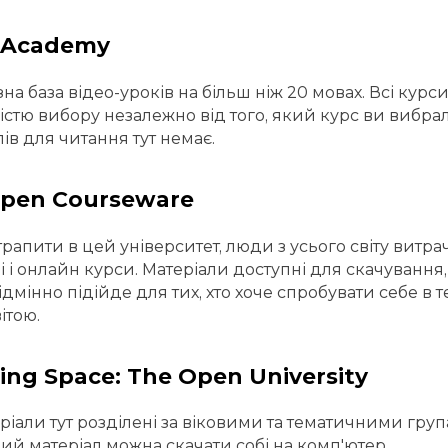
 Academy
а база відео-уроків на більш ніж 20 мовах. Всі курси
стю вибору незалежно від того, який курс ви вибрал
лів для читання тут немає.
Open Courseware
рапити в цей університет, люди з усього світу витрач
і і онлайн курси. Матеріали доступні для скачування, 
Відмінно підійде для тих, хто хоче спробувати себе в
ітою.
ing Space: The Open University
еріали тут розділені за віковими та тематичними гру
ий матеріал можна скачати собі на комп'ютер.