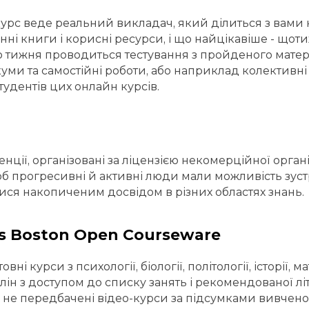
урс веде реальний викладач, який ділиться з вами
нні книги і корисні ресурси, і що найцікавіше - щоти
 тижня проводиться тестування з пройденого матері
уми та самостійні роботи, або наприклад колективні 
тудентів цих онлайн курсів.
нції, організовані за ліцензією некомерційної орган
щоб прогресивні й активні люди мали можливість зуст
ися накопиченим досвідом в різних областях знань.
s Boston Open Courseware
вні курси з психології, біології, політології, історії,
ін з доступом до списку занять і рекомендованої лі
 не передбачені відео-курси за підсумками вивченог