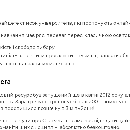
знайдете список університетів, які пропонують онла
навчання має ряд переваг перед класичною освітою
кість і свобода вибору
ивість заповнити прогалини тільки в цікавлять обл
упність навчальних матеріалів
era
овий ресурс був запущений ще в квітні 2012 року, а
ність. Зараз ресурс пропонує більш 200 різних курсів 
ів перевищила позначку в 3 мільйони!
 ще не чули про Coursera, то саме час відвідати цей
оманітніших дисциплін, абсолютно безкоштовно.