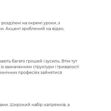
 розділені на окремі уроки, з
и. Акцент зроблений на відео,
ають багато грошей і зусиль. Втім тут
із зазначенням структури і тривалості
 технічних професіях зайнятися
пами. Широкий набір напрямків, а