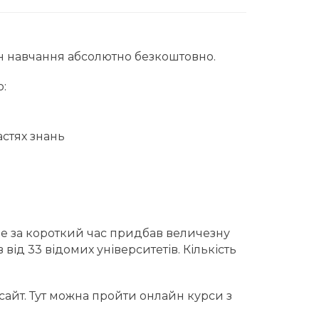
йн навчання абсолютно безкоштовно.
:
астях знань
ле за короткий час придбав величезну
від 33 відомих університетів. Кількість
 сайт. Тут можна пройти онлайн курси з