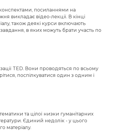
 конспектами, посиланнями на
жня викладає відео-лекції. В кінці
алу, також деякі курси включають
завдання, в яких можуть брати участь по
ізації TED. Вони проводяться по всьому
рітися, поспілкуватися один з одним і
 математики та цілої низки гуманітарних
тератури. Єдиний недолік - у цього
о матеріалу.