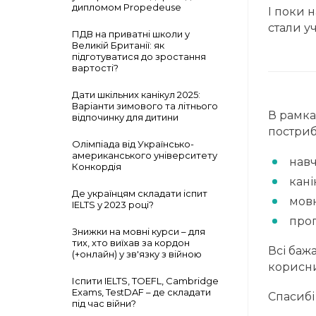
дипломом Propedeuse
І поки 
стали у
ПДВ на приватні школи у
Великій Британії: як
підготуватися до зростання
вартості?
Дати шкільних канікул 2025:
Варіанти зимового та літнього
В рамка
відпочинку для дитини
постриб
Олімпіада від Українсько-
американського університету
нав
Конкордія
кані
Де українцям складати іспит
мовн
IELTS у 2023 році?
прог
Знижки на мовні курси – для
тих, хто виїхав за кордон
Всі баж
(+онлайн) у зв'язку з війною
корисни
Іспити IELTS, TOEFL, Cambridge
Exams, TestDAF – де складати
Спасибі
під час війни?