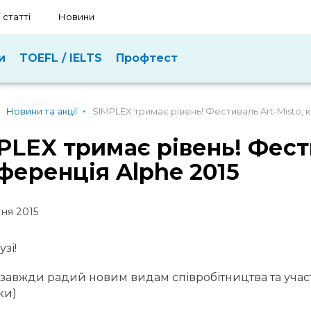
 статті
Новини
и
TOEFL / IELTS
Профтест
Новини та акції
SIMPLEX тримає рівень! Фестиваль Art-Misto, 
PLEX тримає рівень! Фести
ференція Alphe 2015
ня 2015
зі!
 завжди радий новим видам співробітництва та участ
ьки)