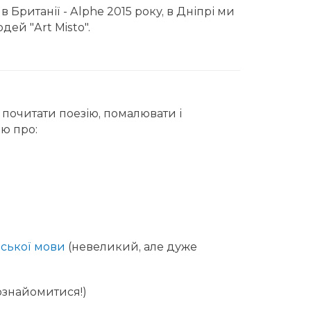
 Британії - Alphe 2015 року, в Дніпрі ми
ей "Art Misto".
 почитати поезію, помалювати і
ію про:
ійської мови
(невеликий, але дуже
ознайомитися!)