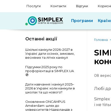
Послуги
Контакти
Відгуки
Корисні
Програми
Країн
Останні акції
Головна
Шкільні канікули 2026–2027 в
SIM
Україні: дати осінніх, зимових,
весняних та літніх канікул
кон
Підсумки 2025 року по
профорієнтації в SIMPLEX.UA
🧭
08 верес
Дати навчання і канікул 2025–
2026 в Україні: коли канікули в
Любі дру
школах та що нового?
Simplex
Оновлення ONCAMPUS
і не тіл
Amsterdam: шлях до
університетів Нідерландів з