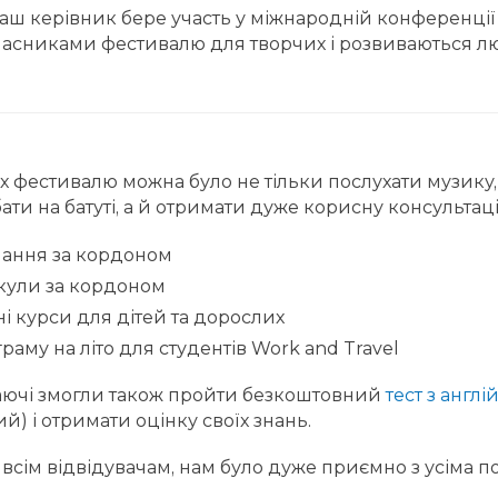
наш керівник бере участь у міжнародній конференції в
часниками фестивалю для творчих і розвиваються люд
х фестивалю можна було не тільки послухати музику,
ати на батуті, а й отримати дуже корисну консультац
чання за кордоном
кули за кордоном
і курси для дітей та дорослих
раму на літо для студентів Work and Travel
аючі змогли також пройти безкоштовний
тест з англ
й) і отримати оцінку своїх знань.
 всім відвідувачам, нам було дуже приємно з усіма п