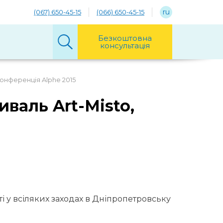
ru
(067) 650-45-15
(066) 650-45-15
Безкоштовна
консультація
конференція Alphe 2015
валь Art-Misto,
і у всіляких заходах в Дніпропетровську