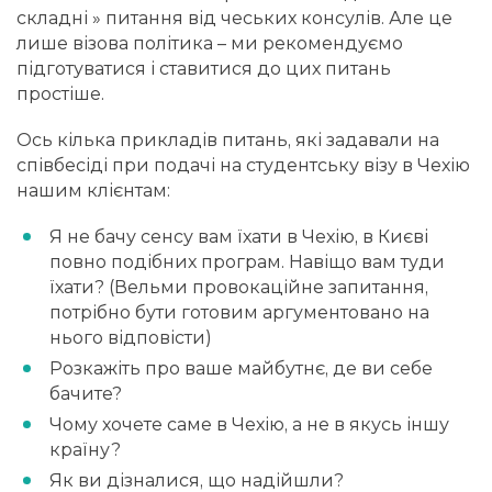
складні » питання від чеських консулів. Але це
лише візова політика – ми рекомендуємо
підготуватися і ставитися до цих питань
простіше.
Ось кілька прикладів питань, які задавали на
співбесіді при подачі на студентську візу в Чехію
нашим клієнтам:
Я не бачу сенсу вам їхати в Чехію, в Києві
повно подібних програм. Навіщо вам туди
їхати? (
Вельми провокаційне запитання,
потрібно бути готовим аргументовано на
нього відповісти
)
Розкажіть про ваше майбутнє, де ви себе
бачите?
Чому хочете саме в Чехію, а не в якусь іншу
країну?
Як ви дізналися, що надійшли?