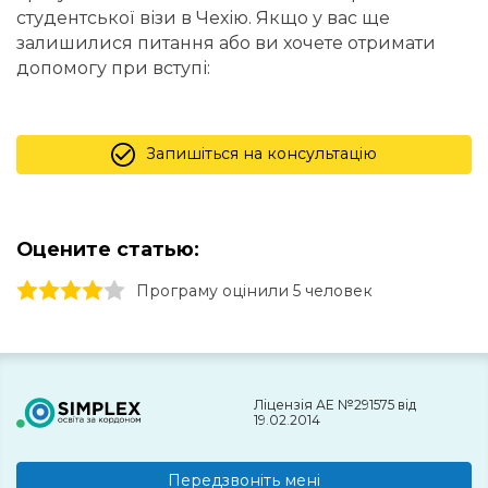
студентської візи в Чехію. Якщо у вас ще
залишилися питання або ви хочете отримати
допомогу при вступі:
Запишіться на консультацію
Оцените статью:
1 stars
2 stars
3 stars
4 stars
5 stars
Програму оцінили 5 человек
Ліцензія АЕ №291575 від
19.02.2014
Передзвоніть мені