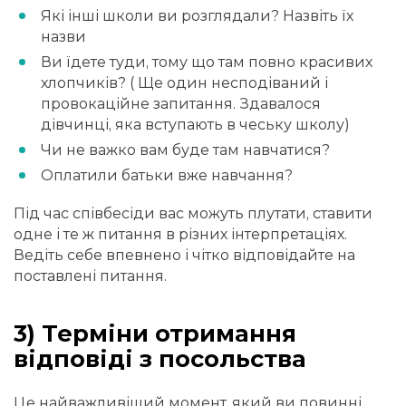
Які інші школи ви розглядали? Назвіть їх
назви
Ви їдете туди, тому що там повно красивих
хлопчиків? (
Ще один несподіваний і
провокаційне запитання. Здавалося
дівчинці, яка вступають в чеську школу
)
Чи не важко вам буде там навчатися?
Оплатили батьки вже навчання?
Під час співбесіди вас можуть плутати, ставити
одне і те ж питання в різних інтерпретаціях.
Ведіть себе впевнено і чітко відповідайте на
поставлені питання.
3) Терміни отримання
відповіді з посольства
Це найважливіший момент, який ви повинні