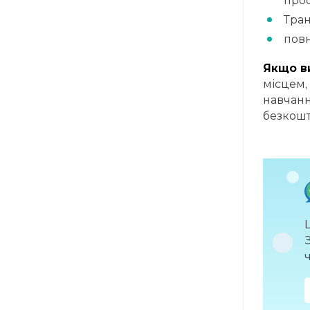
прос
Тран
повн
Якщо ви
місцем,
навчанн
безкошт