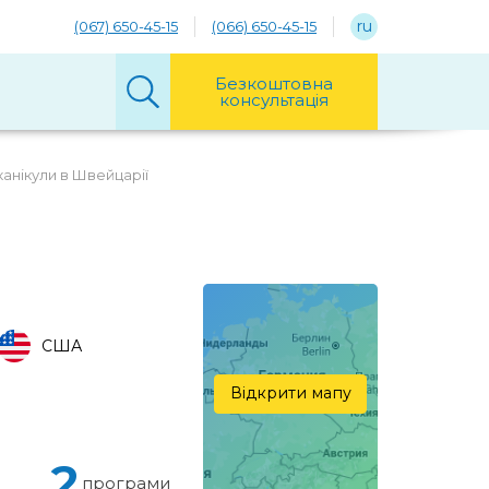
ru
(067) 650-45-15
(066) 650-45-15
Безкоштовна
консультація
канікули в Швейцарії
США
Відкрити мапу
2
програми