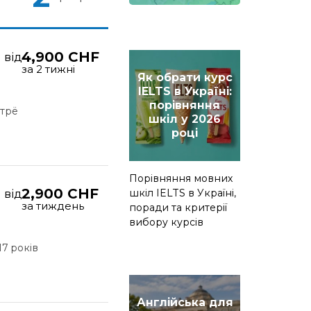
4,900 CHF
від
за 2 тижні
Як обрати курс
IELTS в Україні:
порівняння
трё
шкіл у 2026
році
Порівняння мовних
2,900 CHF
шкіл IELTS в Україні,
від
за тиждень
поради та критерії
вибору курсів
17 років
Англійська для