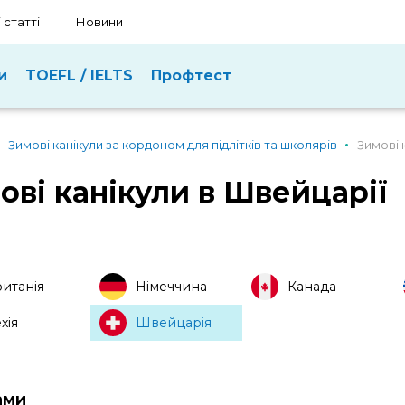
 статті
Новини
и
TOEFL / IELTS
Профтест
Зимові канікули за кордоном для підлітків та школярів
Зимові 
ові канікули в Швейцарії
итанія
Німеччина
Канада
хія
Швейцарія
ами