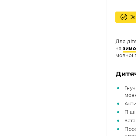
За
Для діт
на
зимо
мовної 
Дитяч
Гнуч
мовн
Акти
Піші
Ката
Прож