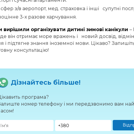
торі і сучасні апартаменти.
сфер з/в аеропорт, мед. страховка і інші супутні пос
оцінне 3-х разове харчування.
 вирішили організувати дитині зимові канікули
–
 де він отримає море вражень і новий досвід, відмі
я і підтягне знання іноземної мови. Цікаво? Запишіт
овну консультацію!
Дізнайтесь більше!
Цікавить програма?
Залиште номер телефону і ми передзвонимо вам н
часом!
Відп