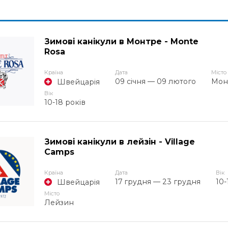
Зимові канікули в Монтре - Monte
Rosa
Країна
Дата
Місто
09 січня — 09 лютого
Мон
Швейцарія
Вік
10-18 років
Зимові канікули в лейзін - Village
Camps
Країна
Дата
Вік
17 грудня — 23 грудня
10-
Швейцарія
Місто
Лейзин