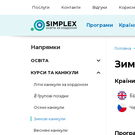
Послуги
Контакти
Відгуки
Корисні
Програми
Країн
Напрямки
Головна
ОСВІТА
Зим
КУРСИ ТА КАНІКУЛИ
Країни
Літні канікули за кордоном
Бр
✌️ Групові поїздки
Осінні канікули
Че
Зимові канікули
Весняні канікули
Прогр