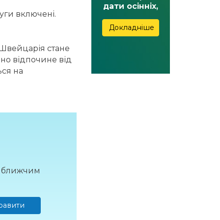
дати осінніх,
луги включені.
зимових,
весняних та
Докладніше
літніх канікул
 Швейцарія стане
нно відпочине від
ься на
айближчим
равити