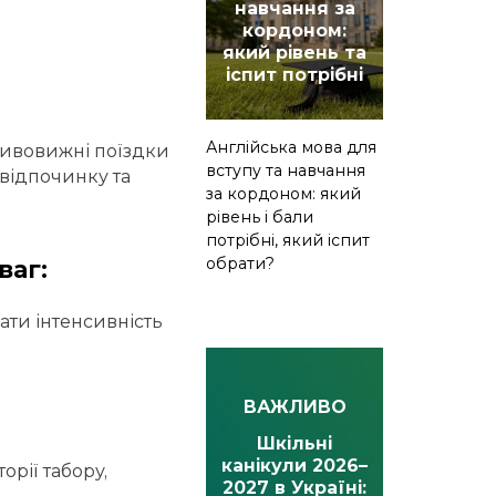
навчання за
кордоном:
який рівень та
іспит потрібні
Англійська мова для
 дивовижні поїздки
вступу та навчання
відпочинку та
за кордоном: який
рівень і бали
потрібні, який іспит
обрати?
ваг:
ати інтенсивність
ВАЖЛИВО
Шкільні
канікули 2026–
орії табору,
2027 в Україні: