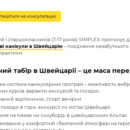
пишіться на консультацію
ей і старшокласників (7-17 років) SIMPLEX пропонує
ві канікули в Швейцарію
– поєднання незабутнього 
практики.
ий табір в Швейцарії – це маса пере
ка система канікулярних програм – можливість вибр
их курсів, варіанти екскурсій та поїздок.
вний відпочинок, спорт, вечірки.
 походи в гори, екскурсії по містах Швейцарії.
ння на лижах чи сноуборді в швейцарських Альпах.
ивання у комфортній і безпечній атмосфері на терит