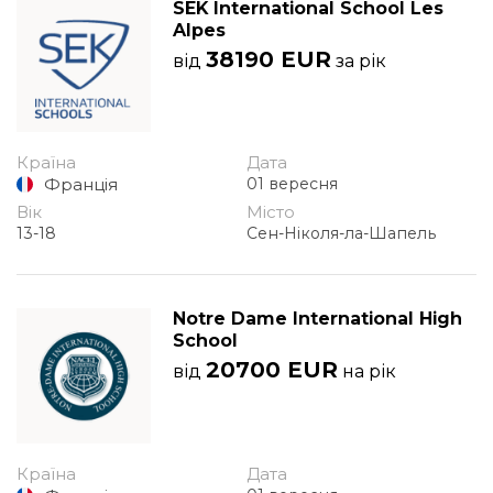
SEK International School Les
Alpes
38190 EUR
від
за рік
Країна
Дата
Франція
01 вересня
Вік
Місто
13-18
Сен-Ніколя-ла-Шапель
Notre Dame International High
School
20700 EUR
від
на рік
Країна
Дата