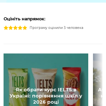
Оцініть напрямок:
1 stars
2 stars
3 stars
4 stars
5 stars
Програму оцінили 3 человекa
Як обрати курс IELTS в
Ан
Україні: порівняння шкіл у
к
2026 році