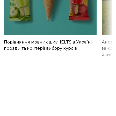
Порівняння мовних шкіл IELTS в Україні,
Англій
поради та критерії вибору курсів
за кор
який і