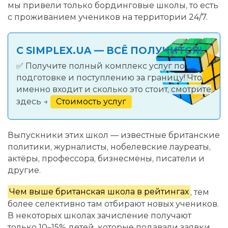
мы привели только бординговые школы, то есть
с проживанием учеников на территории 24/7.
С SIMPLEX.UA — ВСЁ ПОЛУЧИТСЯ!
✅ Получите полный комплекс услуг по
подготовке и поступлению за границу! Что
именно входит и сколько это стоит, смотрите
здесь →
Стоимость услуг
Выпускники этих школ — известные британские
политики, журналисты, нобелевские лауреаты,
актёры, профессора, бизнесмены, писатели и
другие.
Чем выше британская школа в рейтингах
, тем
более селективно там отбирают новых учеников.
В некоторых школах зачисление получают
только 10–15% детей, которые подавали заявки.