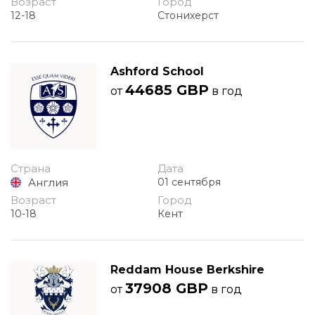
Возраст
Город
12-18
Стонихерст
Ashford School
44685 GBP
от
в год
Страна
Дата
Англия
01 сентября
Возраст
Город
10-18
Кент
Reddam House Berkshire
37908 GBP
от
в год