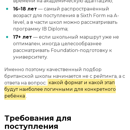
времени на академическую адаптацию;
16–18 лет
— самый распространённый
возраст для поступления в Sixth Form на A-
level, а в части школ можно рассматривать
программу IB Diploma;
17+ лет
— если школьный маршрут уже не
оптимален, иногда целесообразнее
рассматривать Foundation-подготовку к
университету.
Именно поэтому качественный подбор
британской школы начинается не с рейтинга, а с
ответа на вопрос:
какой формат и какой этап
будут наиболее логичными для конкретного
ребёнка
.
Требования для
поступления