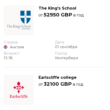
The King's School
52950 GBP
от
в год
Страна
Дата
Англия
01 сентября
Возраст
Город
13-18
Кентербери
Earlscliffe college
32100 GBP
от
в год