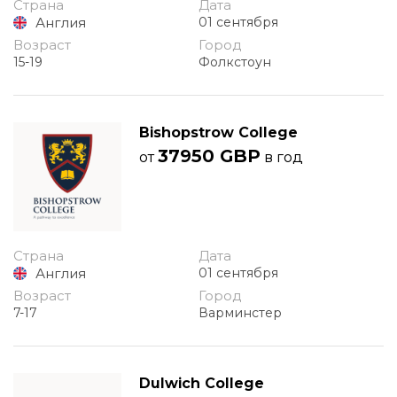
Страна
Дата
Англия
01 сентября
Возраст
Город
15-19
Фолкстоун
Bishopstrow College
37950 GBP
от
в год
Страна
Дата
Англия
01 сентября
Возраст
Город
7-17
Варминстер
Dulwich College