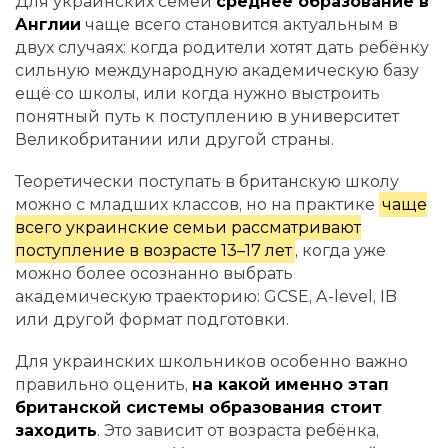
Для украинских семей
среднее образование в
Англии
чаще всего становится актуальным в
двух случаях: когда родители хотят дать ребёнку
сильную международную академическую базу
ещё со школы, или когда нужно выстроить
понятный путь к поступлению в университет
Великобритании или другой страны.
Теоретически поступать в британскую школу
можно с младших классов, но на практике
чаще
всего украинские семьи рассматривают
поступление в возрасте 13–17 лет
, когда уже
можно более осознанно выбрать
академическую траекторию: GCSE, A-level, IB
или другой формат подготовки.
Для украинских школьников особенно важно
правильно оценить,
на какой именно этап
британской системы образования стоит
заходить
. Это зависит от возраста ребёнка,