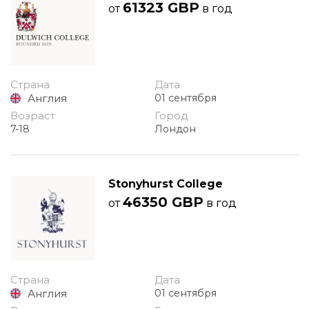
61323 GBP
от
в год
Страна
Дата
Англия
01 сентября
Возраст
Город
7-18
Лондон
Stonyhurst College
46350 GBP
от
в год
Страна
Дата
Англия
01 сентября