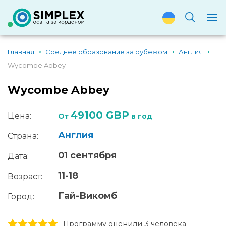
Главная
Среднее образование за рубежом
Англия
Wycombe Abbey
Wycombe Abbey
49100 GBP
Цена:
От
в год
Англия
Страна:
01 сентября
Дата:
11-18
Возраст:
Гай-Викомб
Город:
1 stars
2 stars
3 stars
4 stars
5 stars
Программу оценили 3 человекa