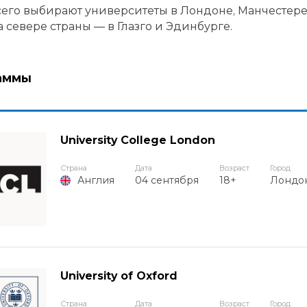
его выбирают университеты в Лондоне, Манчестере
а севере страны — в Глазго и Эдинбурге.
аммы
University College London
Страна
Дата
Возраст
Город
04 сентября
18+
Лондо
Англия
University of Oxford
Страна
Дата
Возраст
Город