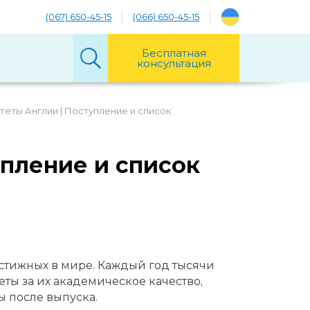
(067) 650-45-15
(066) 650-45-15
Бесплатная
консультация
теты Англии | Поступление и список
упление и список
стижных в мире. Каждый год тысячи
ты за их академическое качество,
 после выпуска.