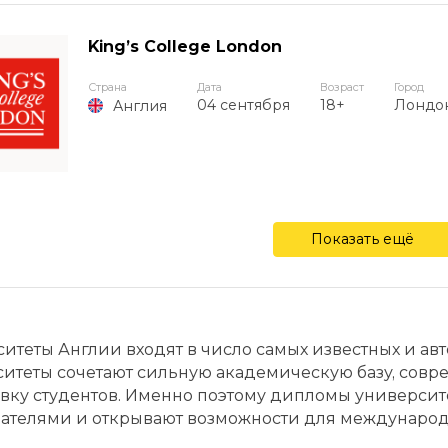
King’s College London
Страна
Дата
Возраст
Город
04 сентября
18+
Лондо
Англия
Показать ещё
итеты Англии входят в число самых известных и ав
итеты сочетают сильную академическую базу, сов
вку студентов. Именно поэтому дипломы универси
ателями и открывают возможности для международ