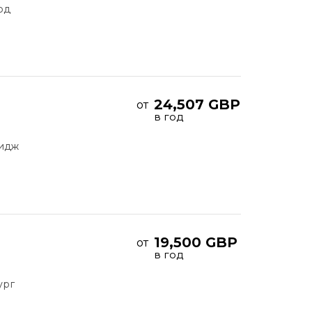
рд
24,507 GBP
от
в год
идж
19,500 GBP
от
в год
ург