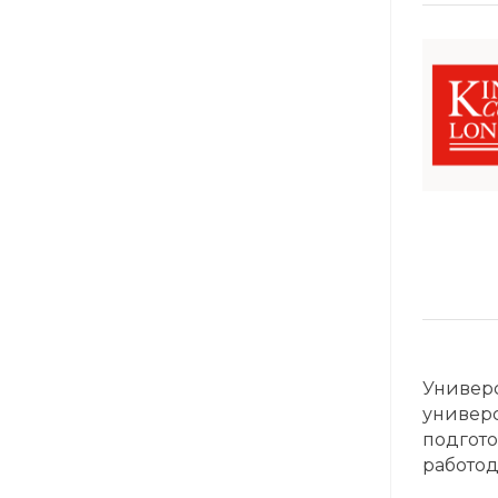
Универс
универс
подгото
работод