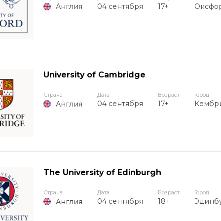
04 сентября
17+
Оксфо
Англия
University of Cambridge
Страна
Дата
Возраст
Город
04 сентября
17+
Кембр
Англия
The University of Edinburgh
Страна
Дата
Возраст
Город
04 сентября
18+
Эдинб
Англия