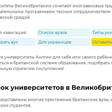
ситеты Великобритании сочетают многовековые тр
вательными программами, тесным сотрудничеством
еской средой.
я навигация:
Список вузов
Типы ун
рать вуз
Для украинцев
Оставить
е университеты Англии для себя или своего ребён
ться в британской системе образования, подобрать
ьную стратегию поступления!
ок университетов в Великобри
едставлены многие престижные британские вузы, 
ких студентов.