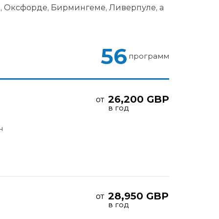
, Оксфорде, Бирмингеме, Ливерпуле, а
56
программ
26,200 GBP
от
в год
н
28,950 GBP
от
в год