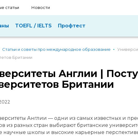
е статьи
Новости
аны
TOEFL / IELTS
Профтест
Статьи и советы про международное образование
Универси
тетов Британии
верситеты Англии | Пост
верситетов Британии
2022
ерситеты Англии — одни из самых известных и пре
ов из разных стран выбирают британские университе
 научные школы и высокие карьерные перспективы