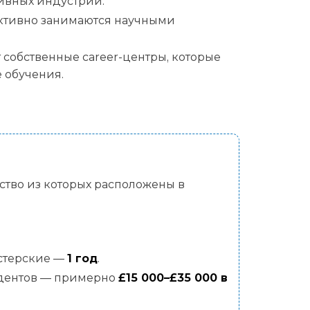
ивных индустрий.
ктивно занимаются научными
собственные career-центры, которые
 обучения.
ство из которых расположены в
.
истерские —
1 год
.
удентов — примерно
£15 000–£35 000 в