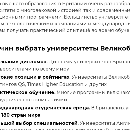
 высшего образования в Британии очень разнообраз
итеты с многовековой историей, так и современные
ионными программами. Большинство университето
м, технологическими компаниями и международны
ам получать практический опыт ещё во время обуче
ичин выбрать университеты Велико
знание дипломов.
Дипломы университетов Британ
верситетами по всему миру.
окие позиции в рейтингах.
Университеты Великобр
тингов QS, Times Higher Education и других.
ктическое обучение.
Многие программы включают 
рудничество с компаниями.
дународная студенческая среда.
В британских ун
м
180 стран мира
.
ьшой выбор специальностей.
Университеты Англи