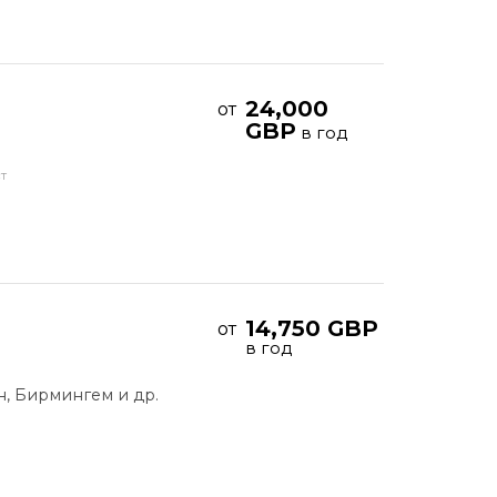
24,000
от
GBP
в год
т
14,750 GBP
от
в год
, Бирмингем и др.