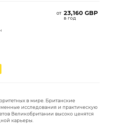
23,160 GBP
от
в год
н
торитетных в мире. Британские
ременные исследования и практическую
тетов Великобритании высоко ценятся
ной карьеры.