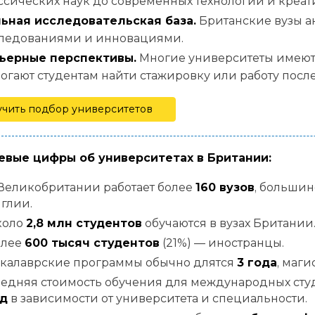
ссических наук до современных технологий и креат
ьная исследовательская база.
Британские вузы а
ледованиями и инновациями.
ьерные перспективы.
Многие университеты имеют 
огают студентам найти стажировку или работу после
чить подбор университетов
вые цифры об университетах в Британии:
Великобритании работает более
160 вузов
, большин
глии.
коло
2,8 млн студентов
обучаются в вузах Британии
олее
600 тысяч студентов
(21%) — иностранцы.
калаврские программы обычно длятся
3 года
, маг
едняя стоимость обучения для международных ст
д
в зависимости от университета и специальности.