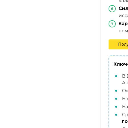
кла
Сил
исс
Кар
пом
Полу
Ключе
В 
Ан
О
Б
Ба
Ср
го