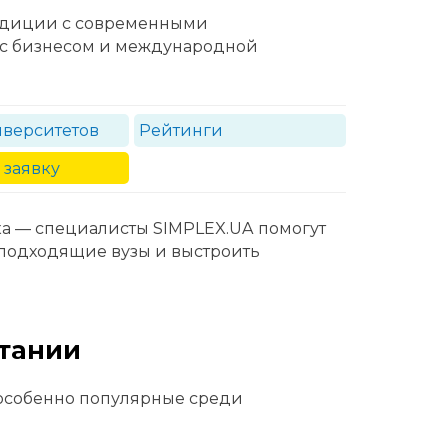
адиции с современными
 с бизнесом и международной
иверситетов
Рейтинги
 заявку
ка — специалисты SIMPLEX.UA помогут
 подходящие вузы и выстроить
тании
особенно популярные среди