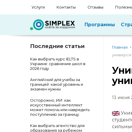
Услуги
Контакты
Отзывы
Полезны
Программы
Стр
Последние статьи
Главная
универси
Как выбрать курс IELTS в
Украине: сравнение школ в
Уни
2026 году
уни
Английский для учебы за
границей: какой уровень и
экзамен нужны
13 июня 
Осторожно, ИИ: как
искусственный интеллект
может помочь или навредить
Унив
поступлению за границу
студент
Как выбрать агентство для
сильные
образования за рубежом: