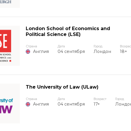
London School of Economics and
Political Science (LSE)
Страна
Дата
Город
Возрас
04 сентября
Лондон
18+
Англия
The University of Law (ULaw)
Страна
Дата
Возраст
Город
04 сентября
17+
Лондон
Англия