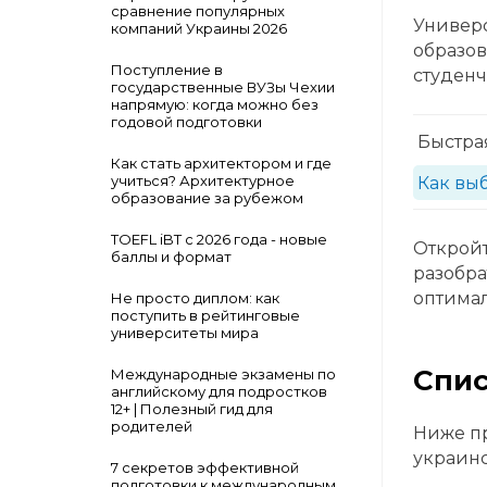
сравнение популярных
Универ
компаний Украины 2026
образо
Поступление в
студенч
государственные ВУЗы Чехии
напрямую: когда можно без
годовой подготовки
Быстра
Как стать архитектором и где
учиться? Архитектурное
Как выб
образование за рубежом
TOEFL iBT с 2026 года - новые
Откройт
баллы и формат
разобра
оптимал
Не просто диплом: как
поступить в рейтинговые
университеты мира
Спис
Международные экзамены по
английскому для подростков
12+ | Полезный гид для
родителей
Ниже пр
украинс
7 секретов эффективной
подготовки к международным