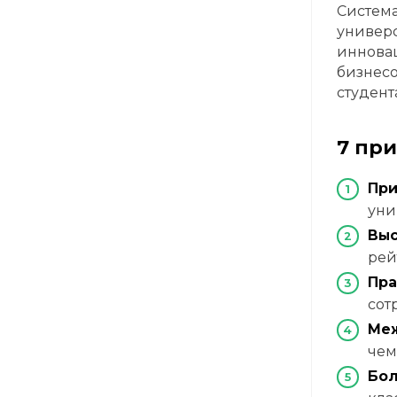
Система
универс
инновац
бизнесо
студент
7 пр
При
уни
Выс
рей
Пра
сот
Меж
че
Бол