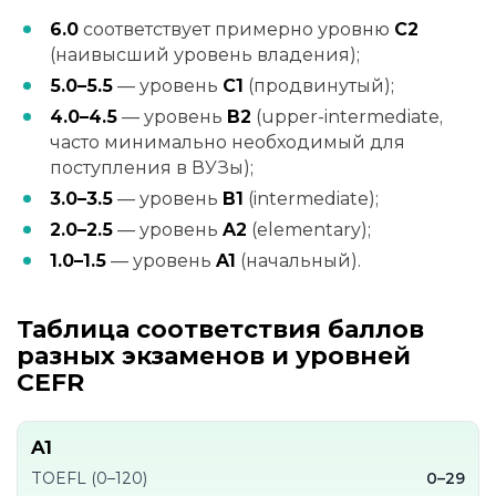
6.0
соответствует примерно уровню
C2
(наивысший уровень владения);
5.0–5.5
— уровень
C1
(продвинутый);
4.0–4.5
— уровень
B2
(upper-intermediate,
часто минимально необходимый для
поступления в ВУЗы);
3.0–3.5
— уровень
B1
(intermediate);
2.0–2.5
— уровень
A2
(elementary);
1.0–1.5
— уровень
A1
(начальный).
Таблица соответствия баллов
разных экзаменов и уровней
CEFR
A1
TOEFL (0–120)
0–29