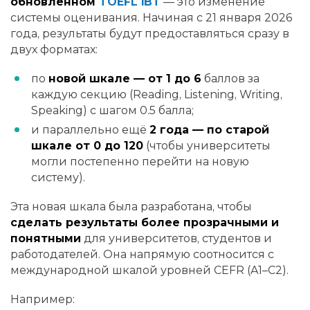
обновлённом
TOEFL iBT
— это изменение
системы оценивания. Начиная с 21 января 2026
года, результаты будут предоставляться сразу в
двух форматах:
по
новой шкале — от 1 до 6
баллов за
каждую секцию (Reading, Listening, Writing,
Speaking) с шагом 0.5 балла;
и параллельно ещё
2 года — по старой
шкале от 0 до 120
(чтобы университеты
могли постепенно перейти на новую
систему).
Эта новая шкала была разработана, чтобы
сделать результаты более прозрачными и
понятными
для университетов, студентов и
работодателей. Она напрямую соотносится с
международной шкалой уровней CEFR (A1–C2).
Например: