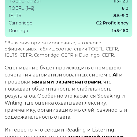
TOEFL (0–120)
115–120
TOEFL (1–6)
6.0
IELTS
8.5–9.0
Cambridge
C2 Proficiency
Duolingo
145–160
* Значения ориентировочные, на основе
официальных таблиц соответствия TOEFL–CEFR,
IELTS–CEFR, Cambridge–CEFR и Duolingo–CEFR.
Оценивание будет происходить с помощью
сочетания автоматизированных систем с
AI
и
проверки
живыми экзаменаторами
, что
повышает объективность и стабильность
результатов. Особенно это касается Speaking и
Writing, где оценка охватывает лексику,
грамматику, организацию мыслей, связность и
содержательность ответа.
Интересно, что секции Reading и Listening
теперь проверяются по
адаптивной модели
: