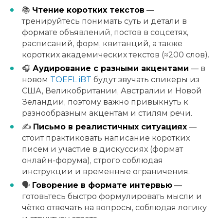
📚
Чтение коротких текстов
—
тренируйтесь понимать суть и детали в
формате объявлений, постов в соцсетях,
расписаний, форм, квитанций, а также
коротких академических текстов (≈200 слов).
🎧
Аудирование с разными акцентами
— в
новом
TOEFL iBT
будут звучать спикеры из
США, Великобритании, Австралии и Новой
Зеландии, поэтому важно привыкнуть к
разнообразным акцентам и стилям речи.
✍️
Письмо в реалистичных ситуациях
—
стоит практиковать написание коротких
писем и участие в дискуссиях (формат
онлайн-форума), строго соблюдая
инструкции и временные ограничения.
🗣
Говорение в формате интервью
—
готовьтесь быстро формулировать мысли и
чётко отвечать на вопросы, соблюдая логику