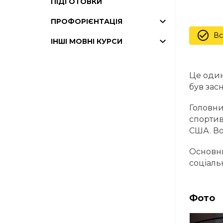
ПІДГОТОВКИ
ПРОФОРІЄНТАЦІЯ
Вс
ІНШІ МОВНІ КУРСИ
Це один
був засн
Головни
спортив
США. Во
Основни
соціаль
Фото