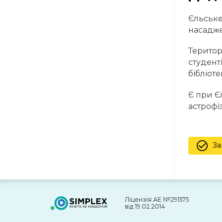
Єльське
насадже
Територ
студенті
бібліот
Є при Є
астрофі
За
Ліцензія АЕ №291575
від 19.02.2014