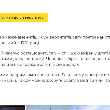
тупити до університету!
 з найзнаменитіших університетів світу, третій найс
ований в 1701 році.
й кампус розташовується у місті Нью-Хейвен у штаті 
ними досягненнями. Чоловіча збірна навчального з
на двічі вигравала олімпійське золото.
ми напрямками навчання в Єльському університеті в
ні науки. Також можна здобути освіту з медицини, пр