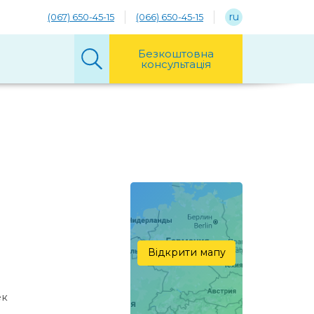
ru
(067) 650-45-15
(066) 650-45-15
Безкоштовна
консультація
Відкрити мапу
ек