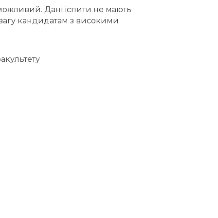
еможливий. Дані іспити не мають
евагу кандидатам з високими
факультету