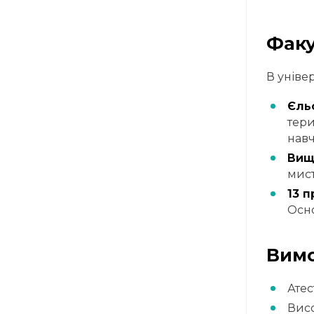
Факу
В уніве
Єль
тери
нав
Вищ
мист
13 
Осно
Вимо
Атес
Висо