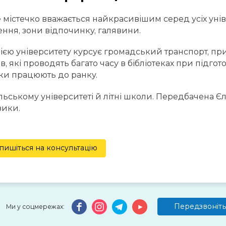
 містечко вважається найкрасивішим серед усіх універс
ння, зони відпочинку, галявини.
ією університету курсує громадський транспорт, пр
в, які проводять багато часу в бібліотеках при підго
еки працюють до ранку.
льському університеті й літні школи. Передбачена Єль
зики.
пишіться на консультацію
Передзвоніть
Ми у соцмережах: