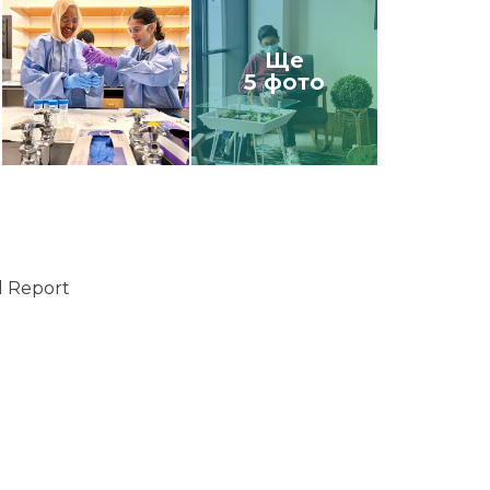
Ще
5 фото
d Report