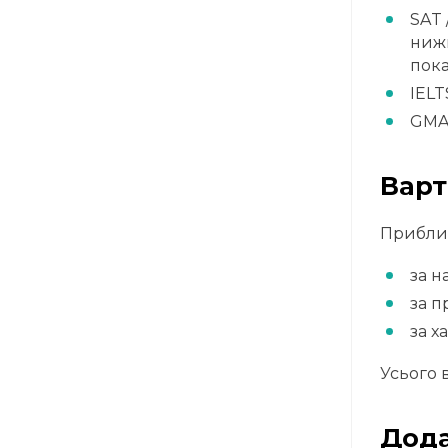
SAT 
нижн
пок
IELT
GMAT
Варт
Приблиз
за н
за п
за х
Усього 
Дода