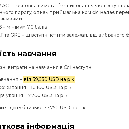
/ ACT – основна вимога, без виконання якої вступ н
ього порогу, однак приймальна комісія надає пер
азниками
S – мінімум 7.0 балів
 та GRE – ці вступні іспити залежать від вибраного 
ість навчання
ні витрати на навчання в Єлі наступні:
авчання –
від 59,950 USD на рік
роживання – 10,100 USD на рік
арчування – 7,700 USD на рік
виходить близько 77,750 USD на рік
ткова інформація