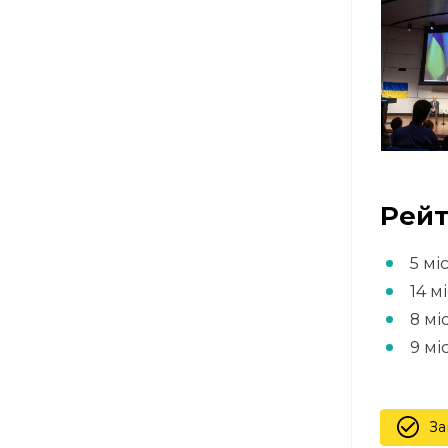
Рейт
5 мі
14 м
8 мі
9 мі
За