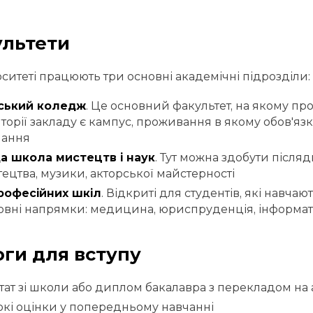
льтети
рситеті працюють три основні академічні підрозділи:
ський коледж
. Це основний факультет, на якому пр
торії закладу є кампус, проживання в якому обов'яз
чання
а школа мистецтв і наук
. Тут можна здобути після
ецтва, музики, акторської майстерності
професійних шкіл
. Відкриті для студентів, які навчаю
вні напрямки: медицина, юриспруденція, інформа
ги для вступу
тат зі школи або диплом бакалавра з перекладом на 
кі оцінки у попередньому навчанні