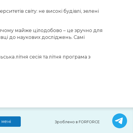
итетів світу: не високі будівлі, зелені
ичому майже цілодобово – це зручно для
товці до наукових досліджень. Самі
ська літня сесія та літня програма з
 мені
Зроблено в FORFORCE