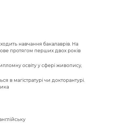
оходить навчання бакалаврів. На
кове протягом перших двох років
дипломну освіту у сфері живопису,
ться в магістратурі чи докторантурі.
тика
англійську