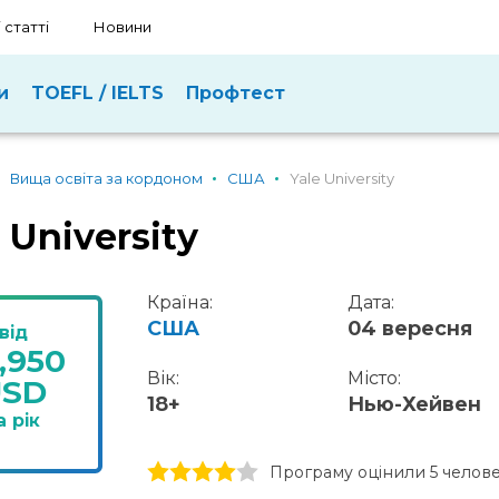
 статті
Новини
и
TOEFL / IELTS
Профтест
Вища освіта за кордоном
США
Yale University
 University
Країна:
Дата:
США
04 вересня
від
,950
Вік:
Місто:
USD
18+
Нью-Хейвен
а рік
1 stars
2 stars
3 stars
4 stars
5 stars
Програму оцінили 5 челов