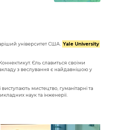
таріший університет США.
Yale University
Коннектикут. Єль славиться своїми
акладу з веслування є найдавнішою у
иступають мистецтво, гуманітарні та
икладних наук та інженерії.