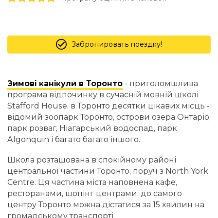
Забронировать поездку!
Зимові канікули в Торонто
- приголомшлива
програма відпочинку в сучасній мовній школі
Stafford House. в Торонто десятки цікавих місць -
відомий зоопарк Торонто, острови озера Онтаріо,
парк розваг, Ніагарський водоспад, парк
Algonquin і багато багато іншого.
Школа розташована в спокійному районі
центральної частини Торонто, поруч з North York
Centre. Ця частина міста наповнена кафе,
ресторанами, шопінг центрами. до самого
центру Торонто можна дістатися за 15 хвилин на
громадському транспорті.