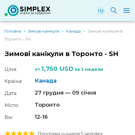
ru
Головна
Зимові канікули
Канада
Зимові канікули в
Торонто - SH
Зимові канікули в Торонто - SH
1,750 USD
Ціна:
от
за 2 недели
Канада
Країна:
27 грудня — 09 січня
Дата:
Торонто
Місто:
12-16
Вік:
1 stars
2 stars
3 stars
4 stars
5 stars
Програму оцінили 5 человек