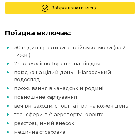
Забронювати місце!
Поїздка включає:
30 годин практики англійської мови (на 2
тижні)
2 екскурсії по Торонто на пів дня
поїздка на цілий день - Ніагарський
водоспад
проживання в канадській родині
повноцінне харчування
вечірні заходи, спорт та ігри на кожен день
трансфери в /з аеропорту Торонто
реєстраційний внесок
медична страховка