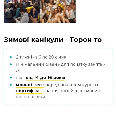
Зимові канікули - Торон то
2 тижні - з 6 по 20 січня
мінімальний рівень для початку занять -
А1
вік -
від 14 до 16 років
мовної тест
перед початком курсів і
сертифікат
знання англійської мови в
кінці поїздки