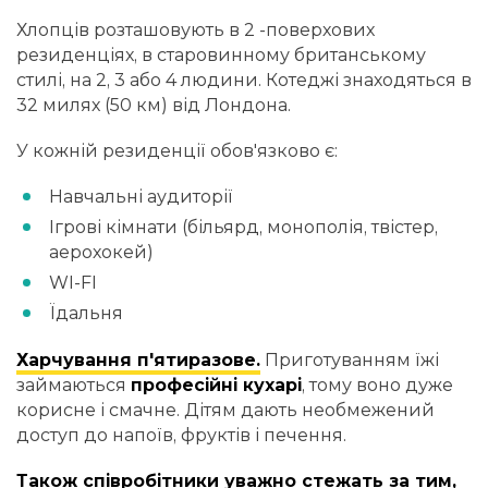
Хлопців розташовують в 2 -поверхових
резиденціях, в старовинному британському
стилі, на 2, 3 або 4 людини. Котеджі знаходяться в
32 милях (50 км) від Лондона.
У кожній резиденції обов'язково є:
Навчальні аудиторії
Ігрові кімнати (більярд, монополія, твістер,
аерохокей)
WI-FI
Їдальня
Харчування п'ятиразове.
Приготуванням їжі
займаються
професійні кухарі
, тому воно дуже
корисне і смачне. Дітям дають необмежений
доступ до напоїв, фруктів і печення.
Також співробітники уважно стежать за тим,