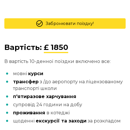
Забронювати поїздку!
Вартість:
£ 1850
В вартість 10-денної поїздки включено все:
мовні
курси
трансфер
з /до аеропорту на ліцензованому
транспорті школи
п'ятиразове харчування
супровід 24 години на добу
проживання
в котеджі
щоденні
екскурсії та заходи
за розкладом