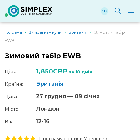
ru
Головна
Зимові канікули
Британія
Зимовий табір
EWB
Зимовий табір EWB
1,850GBP
Ціна:
за 10 днів
Британія
Країна:
27 грудня — 09 січня
Дата:
Лондон
Місто:
12-16
Вік:
1 stars
2 stars
3 stars
4 stars
5 stars
Програму оцінили 7 человек