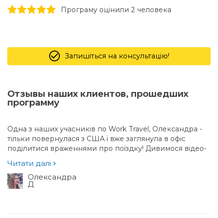
1 stars
2 stars
3 stars
4 stars
5 stars
Програму оцінили 2 человекa
Запишіться на консультацію!
Отзывы наших клиентов, прошедших
программу
Одна з наших учасників по Work Travel, Олександра -
тільки повернулася з США і вже заглянула в офіс
поділитися враженнями про поїздку! Дивимося відео-
відгук
Читати далі
Олександра
Д