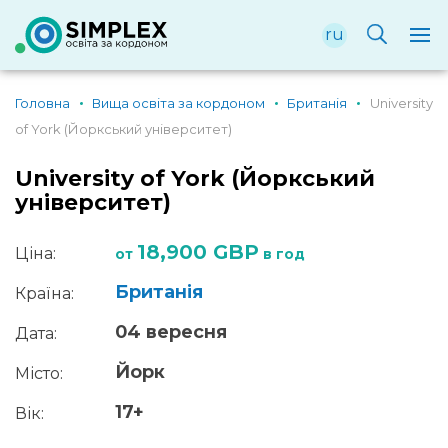
ru
Головна
Вища освіта за кордоном
Британія
University
of York (Йоркський університет)
University of York (Йоркський
університет)
18,900 GBP
Ціна:
от
в год
Британія
Країна:
04 вересня
Дата:
Йорк
Місто:
17+
Вік: