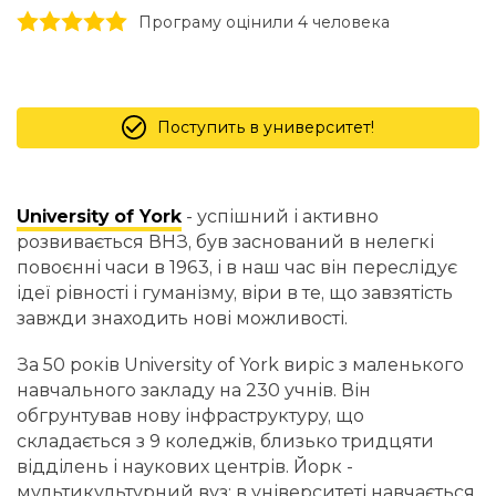
1 stars
2 stars
3 stars
4 stars
5 stars
Програму оцінили 4 человекa
Поступить в университет!
University of York
- успішний і активно
розвивається ВНЗ, був заснований в нелегкі
повоєнні часи в 1963, і в наш час він переслідує
ідеї рівності і гуманізму, віри в те, що завзятість
завжди знаходить нові можливості.
За 50 років University of York виріс з маленького
навчального закладу на 230 учнів. Він
обгрунтував нову інфраструктуру, що
складається з 9 коледжів, близько тридцяти
відділень і наукових центрів. Йорк -
мультикультурний вуз: в університеті навчається