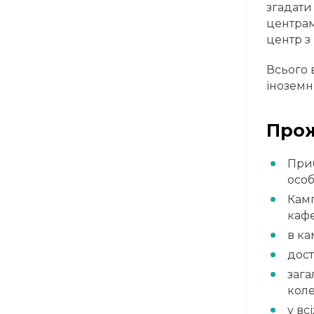
згадати
центрам
центр з
Всього 
іноземн
Про
Приб
особ
Камп
кафе
в ка
дост
зага
кол
у вс