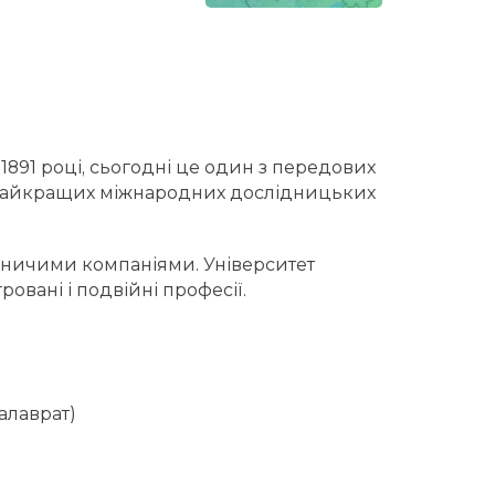
в 1891 році, сьогодні це один з передових
 найкращих міжнародних дослідницьких
робничими компаніями. Університет
овані і подвійні професії.
калаврат)