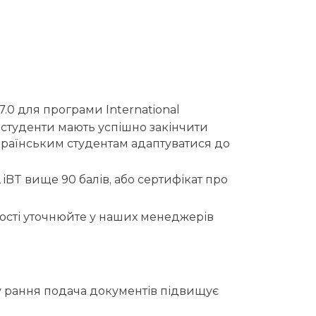
7.0 для програми International
кі студенти мають успішно закінчити
українським студентам адаптуватися до
iBT вище 90 балів, або сертифікат про
ності уточнюйте у наших менеджерів
му рання подача документів підвищує