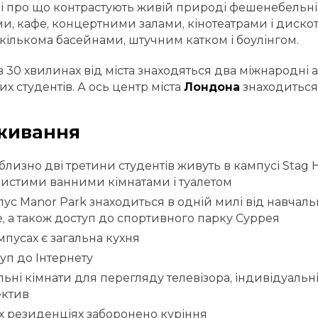
 і про що контрастують живій природі фешенебельн
и, кафе, концертними залами, кінотеатрами і дискот
 кількома басейнами, штучним катком і боулінгом.
в 30 хвилинах від міста знаходяться два міжнародні
их студентів. А ось центр міста
Лондона
знаходиться 
живання
лизно дві третини студентів живуть в кампусі Stag Hi
истими ванними кімнатами і туалетом
ус Manor Park знаходиться в одній милі від навчальн
, а також доступ до спортивного парку Суррея
мпусах є загальна кухня
уп до Інтернету
льні кімнати для перегляду телевізора, індивідуаль
ектив
іх резиденціях заборонено куріння