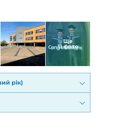
Ще
11 фото
чий рік)