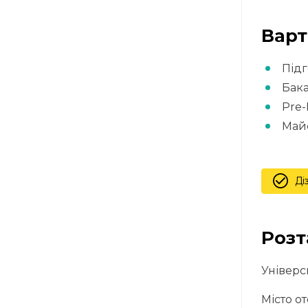
Варт
Підг
Бака
Pre-
Май
Ді
Розт
Універс
Місто о