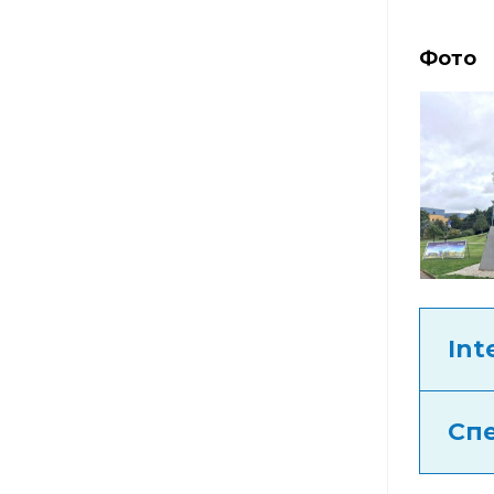
Фото
Int
Спе