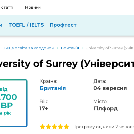
 статті
Новини
и
TOEFL / IELTS
Профтест
Вища освіта за кордоном
Британія
University of Surrey (Ун
versity of Surrey (Універс
Країна:
Дата:
Британія
04 вересня
від
,700
Вік:
Місто:
GBP
17+
Гілфорд
а рік
1 stars
2 stars
3 stars
4 stars
5 stars
Програму оцінили 2 челов