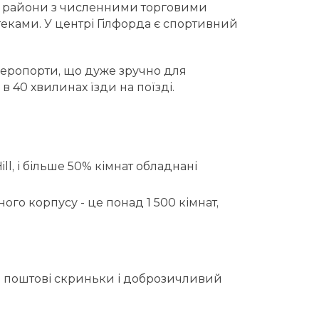
і райони з численними торговими
еками. У центрі Гілфорда є спортивний
 аеропорти, що дуже зручно для
в 40 хвилинах їзди на поїзді.
ll, і більше 50% кімнат обладнані
ого корпусу - це понад 1 500 кімнат,
ні поштові скриньки і доброзичливий