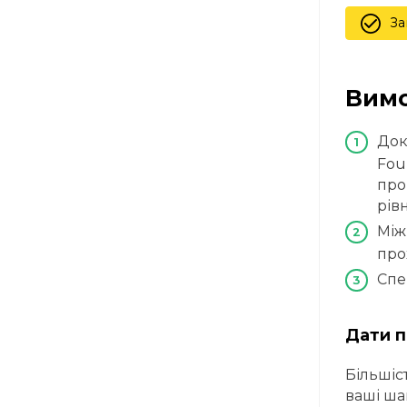
За
Вимо
Док
Fou
про
рів
Між
про
Спе
Дати п
Більшіс
ваші ша