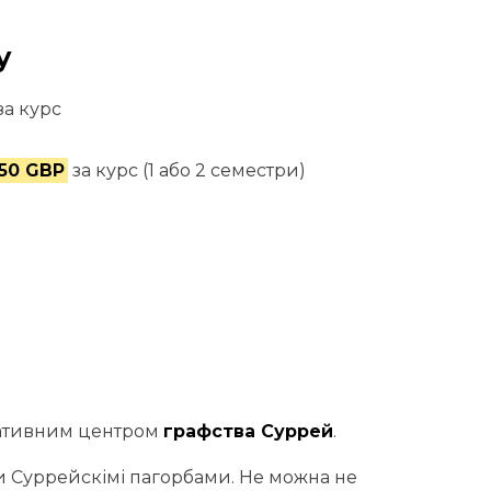
y
за курс
250 GBP
за курс (1 або 2 семестри)
тративним центром
графства Суррей
.
ми Суррейскімі пагорбами. Не можна не