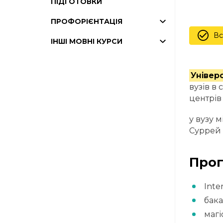
ПІДГОТОВКИ
ПРОФОРІЄНТАЦІЯ
Вс
ІНШІ МОВНІ КУРСИ
Універ
вузів в с
центрів
у вузу 
Суррей 
Прог
Inte
бака
магі