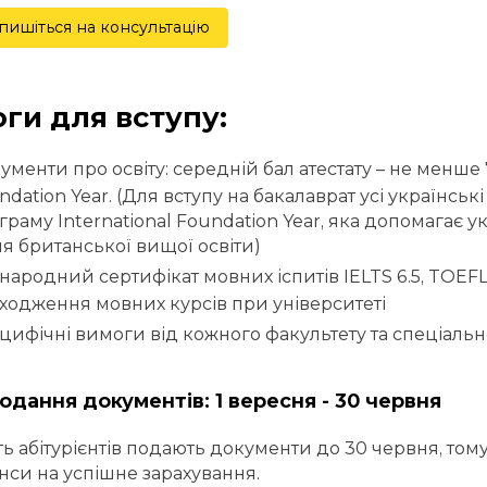
пишіться на консультацію
ги для вступу:
ументи про освіту: середній бал атестату – не менше 
ndation Year. (Для вступу на бакалаврат усі українсь
граму International Foundation Year, яка допомагає 
ня британської вищої освіти)
народний сертифікат мовних іспитів IELTS 6.5, TOEFL 
ходження мовних курсів при університеті
цифічні вимоги від кожного факультету та спеціаль
одання документів: 1 вересня - 30 червня
ть абітурієнтів подають документи до 30 червня, то
нси на успішне зарахування.