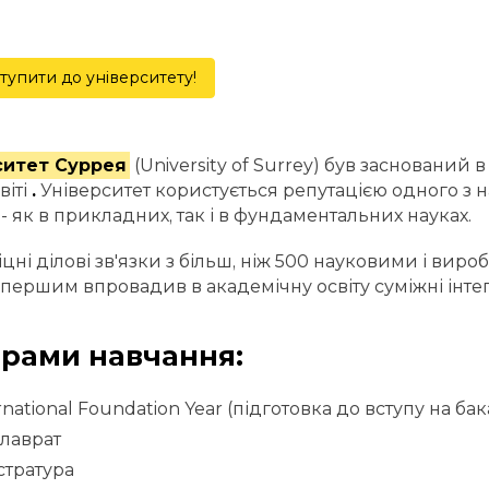
тупити до університету!
ситет Суррея
(University of Surrey) був заснований 
віті
.
Університет користується репутацією одного з
 - як в прикладних, так і в фундаментальних науках.
міцні ділові зв'язки з більш, ніж 500 науковими і ви
першим впровадив в академічну освіту суміжні інтегр
рами навчання:
rnational Foundation Year (підготовка до вступу на ба
лаврат
стратура