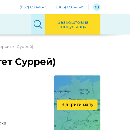
ru
(067) 650-45-15
(066) 650-45-15
Безкоштовна
консультація
іверситет Суррей)
итет Суррей)
Відкрити мапу
екa