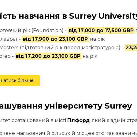
ість навчання в Surrey Universit
отовчий рік (Foundation) -
від 17,000 до 17,500 GBP
лаврат -
від 17,900 до 23,100 GBP
на рік
Masters (підготовчий рік перед магістратурою) -
23,
стер -
від 17,200 до 23,100 GBP
на рік
знатись більше!
ашування університету Surrey
итет розташований в місті
Гілфорд
, який є адмініс
точене мальовничій сільській місцевістю, так звани