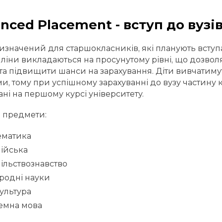
nced Placement - вступ до вуз
изначений для старшокласників, які планують вступ
іни викладаються на просунутому рівні, що дозволя
та підвищити шанси на зарахування. Діти вивчатимут
и, тому при успішному зарахуванні до вузу частину к
ані на першому курсі університету.
 предмети:
ематика
ійська
ільствознавство
родні науки
ультура
емна мова