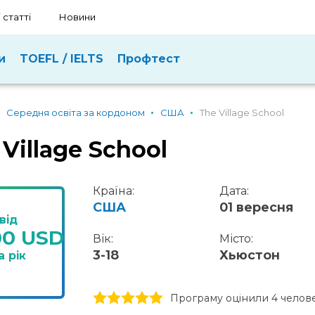
 статті
Новини
и
TOEFL / IELTS
Профтест
Середня освіта за кордоном
США
The Village School
Village School
Країна:
Дата:
США
01 вересня
від
00 USD
Вік:
Місто:
3-18
Хьюстон
а рік
1 stars
2 stars
3 stars
4 stars
5 stars
Програму оцінили 4 челов