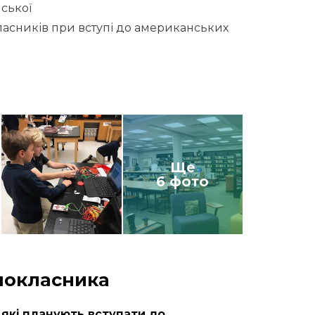
йської
ласників при вступі до американських
Ще
6 фото
шокласника
, які планують вступати
до