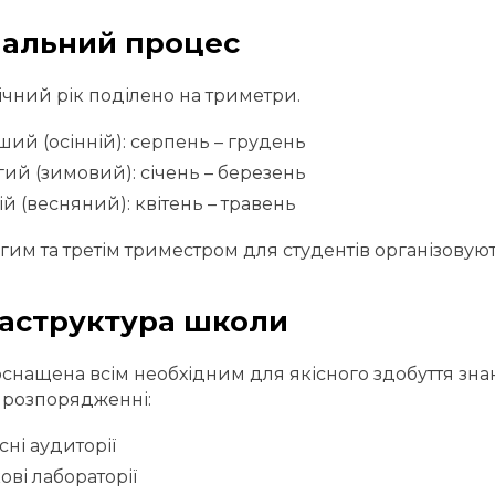
альний процес
чний рік поділено на триметри.
ий (осінній): серпень – грудень
ий (зимовий): січень – березень
ій (весняний): квітень – травень
гим та третім триместром для студентів організовуют
аструктура школи
снащена всім необхідним для якісного здобуття знан
 розпорядженні:
сні аудиторії
ові лабораторії