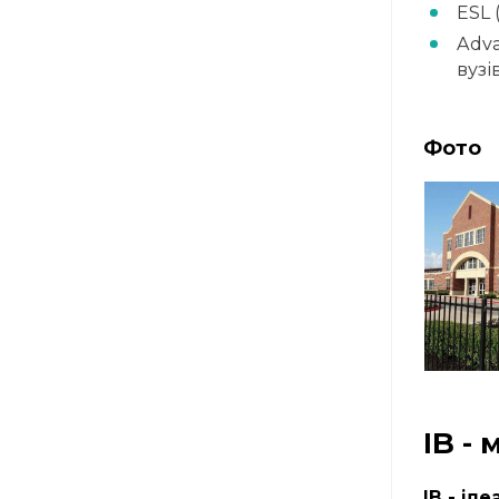
ESL 
Adva
вузі
Фото
IB -
IB - ід