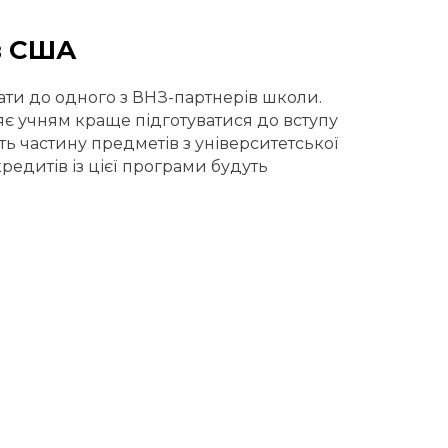
ів США
ати до одного з ВНЗ-партнерів школи.
є учням краще підготуватися до вступу
ь частину предметів з університетської
редитів із цієї програми будуть