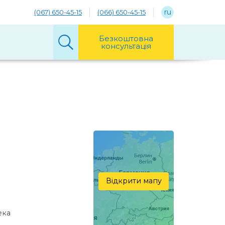
ru
(067) 650-45-15
(066) 650-45-15
Безкоштовна
консультація
Відкрити мапу
екa