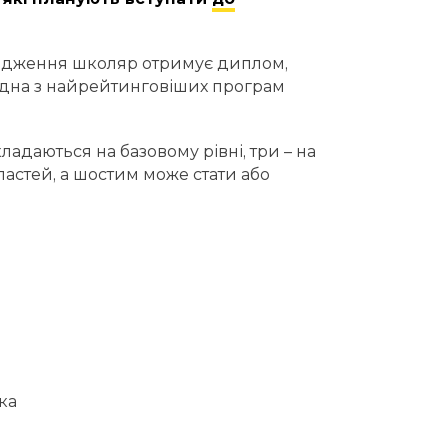
оходження школяр отримує диплом,
 одна з найрейтинговіших програм
ладаються на базовому рівні, три – на
астей, а шостим може стати або
ка