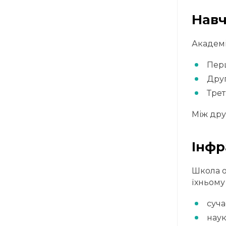
Навч
Академі
Перш
Друг
Трет
Між дру
Інфр
Школа о
їхньому
суча
наук