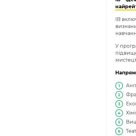
найрейт
IB вклю
визнани
навчанн
У прогр
підвище
мистецт
Напрям
Анг
Фра
Екон
Хімі
Вищ
Теат