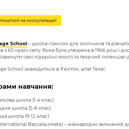
пишіться на консультацію!
lage School
– школа–пансіон для хлопчиків та дівчато
в з 60 країн світу. Вона була утворена в 1966 році і 
розвинути свої лідерські якості та творчий потенціал ді
age School знаходиться в Х'юстон, штат Техас.
рами навчання:
ткова школа (1-4 клас)
дня школа (5-8 клас)
ша школа (9-12 клас)
International Baccalaureate) – міжнародно визнаний 