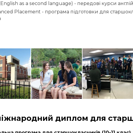
(English as a second language) - передові курси англі
nced Placement - програма підготовки для старшок
в
 міжнародний диплом для стар
еальна програма для старшокласників (10-11 клас)