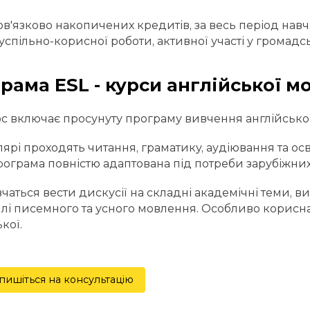
ов'язково накопичених кредитів, за весь період на
успільно-корисної роботи, активної участі у громадс
рама ESL - курси англійської м
с включає просунуту програму вивчення англійсько
лярі проходять читання, граматику, аудіювання та о
рограма повністю адаптована під потреби зарубіжних у
вчаться вести дискусії на складні академічні теми, 
тилі писемного та усного мовлення. Особливо корисн
кої.
пишіться на консультацію