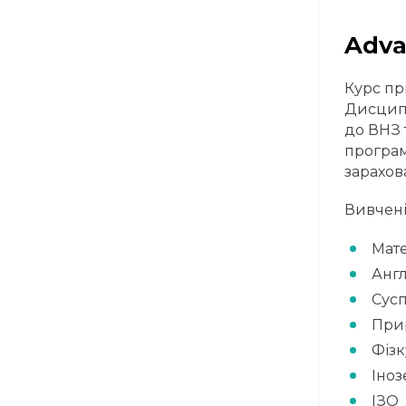
Adva
Курс пр
Дисципл
до ВНЗ 
програм
зарахов
Вивчені
Мат
Англ
Сусп
При
Фізк
Іноз
ІЗО