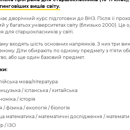
инговіших вишів світу.
чає дворічний курс підготовки до ВНЗ. Після її пр
й у багатьох університетах світу (близько 2000). Це
я для старшокласників у світі.
аму входять шість основних напрямків. З них три вик
ному. Діти обирають по одному предмету з п'яти обл
во, або ще один базовий предмет.
ки:
лійська мова/література
нцузька / іспанська / китайська
оміка / історія
я / фізика / екологія / біологія
а математика / математичні дослідження / математи
р / ІЗО