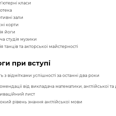
'ютерні класи
іотека
тивні зали
сні корти
ія йоги
ча студія музики
ія танців та акторської майстерності
ги при вступі
ь з відмітками успішності за останні два роки
омендації від викладача математики, англійської т
иваційний лист
окий рівень знання англійської мови