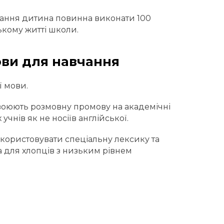
вчання дитина повинна виконати 100
ькому житті школи.
ови для навчання
ї мови.
своюють розмовну промову на академічні
чнів як не носіїв англійської.
використовувати спеціальну лексику та
а для хлопців з низьким рівнем