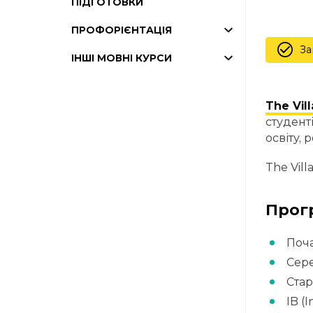
ПІДГОТОВКИ
ПРОФОРІЄНТАЦІЯ
За
ІНШІ МОВНІ КУРСИ
The Vil
студенті
освіту, 
The Vill
Прог
Поча
Сере
Стар
IB (