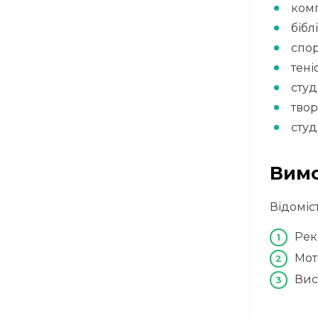
комп
бібл
спор
тені
студ
твор
студ
Вимо
Відоміст
Рек
Мот
Вис