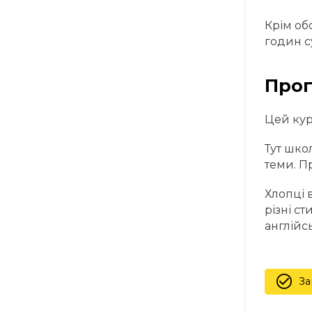
Крім об
годин с
Прог
Цей кур
Тут шко
теми. П
Хлопці 
різні с
англійсь
За