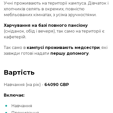
Учні проживають на території кампуса. Дівчаток і
хлопчиків селять в окремих, повністю
мебльованих кімнатах, з усіма зручностями.
Харчування на базі повного пансіону
(сніданок, обід і вечеря), так само на території є
кафетерій.
Так само в
кампусі проживають медсестри
, які
завжди готові надати
першу допомогу
.
Вартість
Навчання (на рік) -
64090 GBP
Включає:
Навчання
Проживання