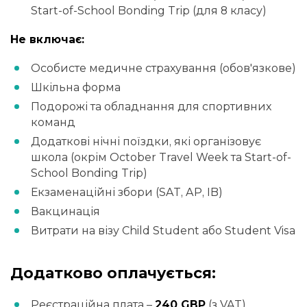
Start-of-School Bonding Trip (для 8 класу)
Не включає:
Особисте медичне страхування (обов'язкове)
Шкільна форма
Подорожі та обладнання для спортивних
команд
Додаткові нічні поїздки, які організовує
школа (окрім October Travel Week та Start-of-
School Bonding Trip)
Екзаменаційні збори (SAT, AP, IB)
Вакцинація
Витрати на візу Child Student або Student Visa
Додатково оплачується:
Реєстраційна плата –
240 GBP
(з VAT)