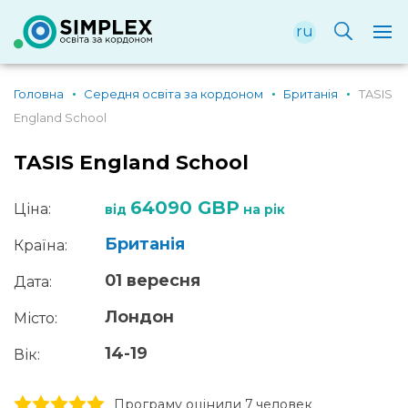
ru
Головна
Середня освіта за кордоном
Британія
TASIS
England School
TASIS England School
64090 GBP
Ціна:
від
на рік
Британія
Країна:
01 вересня
Дата:
Лондон
Місто:
14-19
Вік:
1 stars
2 stars
3 stars
4 stars
5 stars
Програму оцінили 7 человек