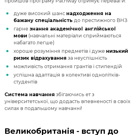
пройшов програму Pathway отримує переваги: ​​
дуже високий шанс
надходження на
бажану спеціальність
до престижного ВНЗ
гарне
знання академічної англійської
мови
(навчальні матеріали сприймаються
набагато легше)
хороше розуміння предметів і дуже
низький
ризик відрахування
за неуспішність
можливість отримання грантів і стипендій
успішна адаптація в колективі однолітків-
студентів
Система навчання
збігаючись ет з
університетської, що додасть впевненості в своїх
силах в подальшому навчанні!
Великобританія - вступ до