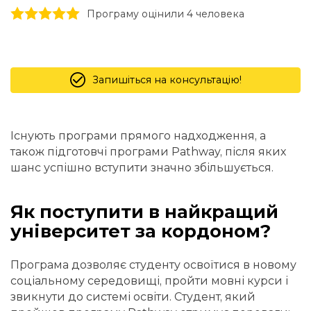
1 stars
2 stars
3 stars
4 stars
5 stars
Програму оцінили 4 человекa
Запишіться на консультацію!
Існують програми прямого надходження, а
також підготовчі програми Pathway, після яких
шанс успішно вступити значно збільшується.
Як поступити в найкращий
університет за кордоном?
Програма дозволяє студенту освоїтися в новому
соціальному середовищі, пройти мовні курси і
звикнути до системі освіти. Студент, який