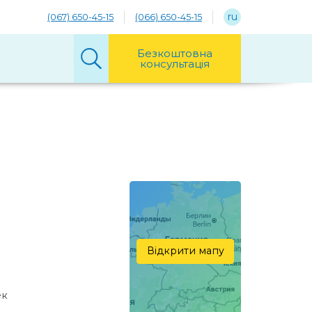
ru
(067) 650-45-15
(066) 650-45-15
Безкоштовна
консультація
Відкрити мапу
ек