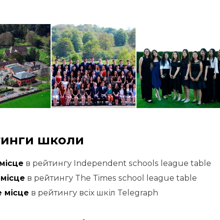
инги школи
 місце
в рейтингу Independent schools league table
 місце
в рейтингу The Times school league table
е місце
в рейтингу всіх шкіл Telegraph