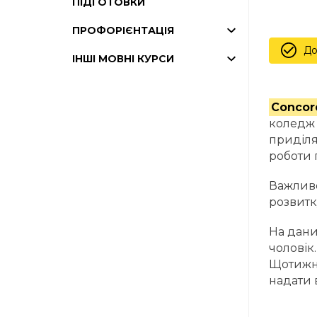
ПІДГОТОВКИ
ПРОФОРІЄНТАЦІЯ
До
ІНШІ МОВНІ КУРСИ
Concor
коледж 
приділя
роботи 
Важливо
розвитк
На дани
чоловік
Щотижня
надати 