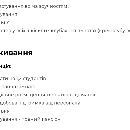
стування всіма зручностями
чування
льня
ство у всіх шкільних клубах і спільнотах (
крім клубу в
живання
ція:
ати на 1,2 студентів
 ванна кімната
ільне розміщення хлопчиків і дівчаток
добова підтримка від персоналу
льня
ування - повний пансіон