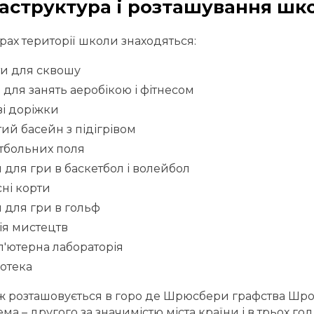
аструктура і розташування шк
крах території школи знаходяться:
и для сквошу
 для занять аеробікою і фітнесом
ві доріжки
ий басейн з підігрівом
тбольних поля
 для гри в баскетбол і волейбол
сні корти
 для гри в гольф
ія мистецтв
'ютерна лабораторія
іотека
 розташовується в горо де Шрюсбери графства Шроп
ма – другого за значимістю міста країни і в трьох го