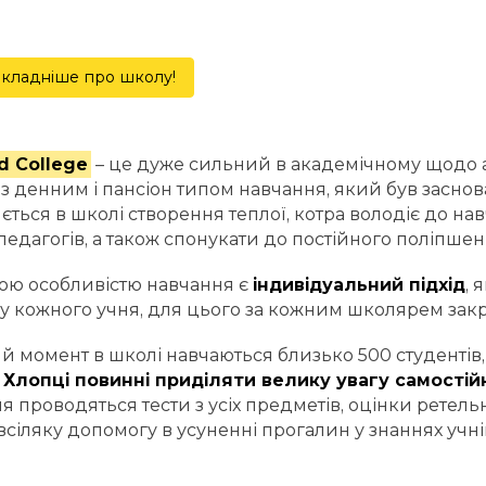
кладніше про школу!
d College
– це дуже сильний в академічному щодо
з денним і пансіон типом навчання, який був заснов
ється в школі створення теплої, котра володіє до н
педагогів, а також спонукати до постійного поліпшен
ю особливістю навчання є
індивідуальний підхід
, 
у кожного учня, для цього за кожним школярем за
й момент в школі навчаються близько 500 студентів, н
.
Хлопці повинні приділяти велику увагу самостій
 проводяться тести з усіх предметів, оцінки ретель
всіляку допомогу в усуненні прогалин у знаннях учні