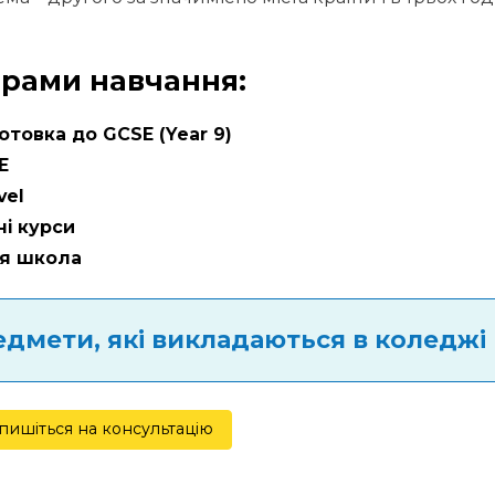
рами навчання:
отовка до GCSE (Year 9)
E
vel
ні курси
ня школа
дмети, які викладаються в коледжі
пишіться на консультацію