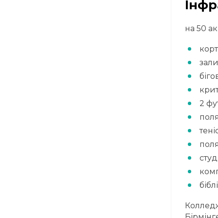
Інфр
на 50 а
корт
зали
біго
крит
2 фу
поля
тені
поля
студ
комп
бібл
Колледж
Бірмінге