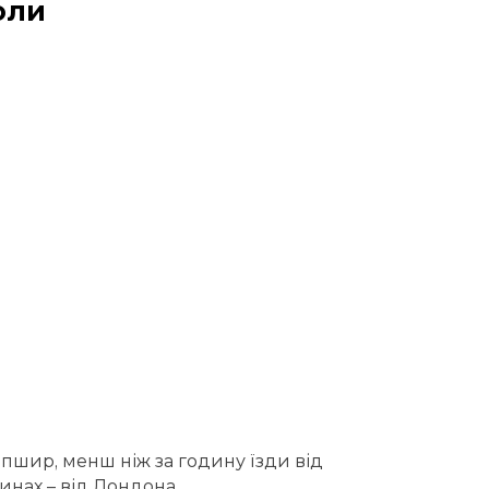
оли
шир, менш ніж за годину їзди від
динах – від Лондона.