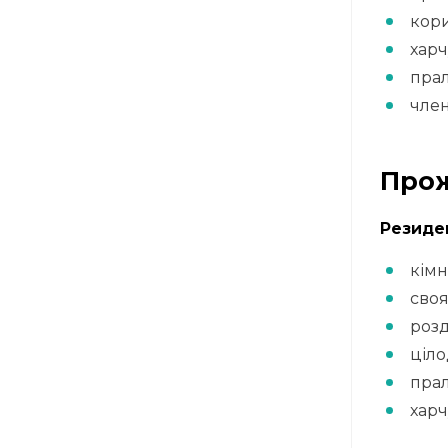
кори
хар
пра
член
Про
Резиден
кімн
своя
розд
ціло
пра
харч