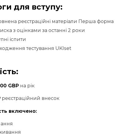
ги для вступу:
овнена реєстраційні матеріали Перша форма
иска з оцінками за останні 2 роки
упні іспити
ходження тестування UKIset
ість:
900 GBP
на рік
P
реєстраційний внесок
сть включено:
чання
живання