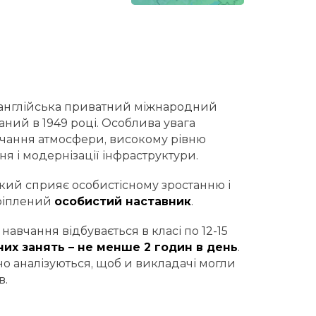
 англійська приватний міжнародний
аний в 1949 році. Особлива увага
авчання атмосфери, високому рівню
ня і модернізації інфраструктури.
який сприяє особистісному зростанню і
кріплений
особистий наставник
.
авчання відбувається в класі по 12-15
них занять – не менше 2 годин в день
.
но аналізуються, щоб и викладачі могли
в.