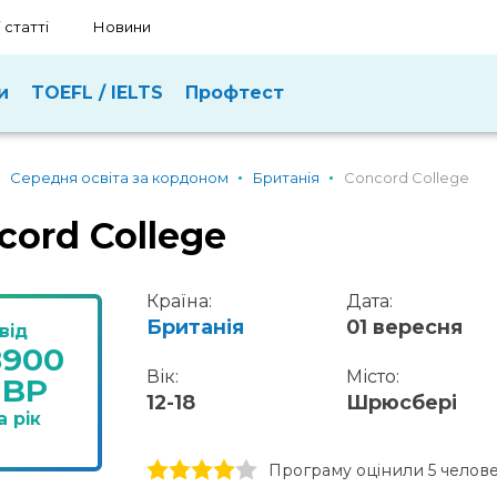
 статті
Новини
и
TOEFL / IELTS
Профтест
Середня освіта за кордоном
Британія
Concord College
cord College
Країна:
Дата:
Британія
01 вересня
від
8900
Вік:
Місто:
GBP
12-18
Шрюсбері
а рік
1 stars
2 stars
3 stars
4 stars
5 stars
Програму оцінили 5 челов