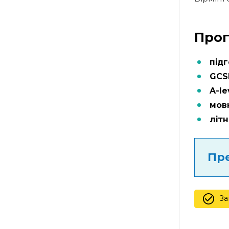
Прог
підг
GCS
A-le
мов
літ
Пре
За