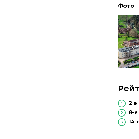
Фото
Рейт
2 е
8-е
14-