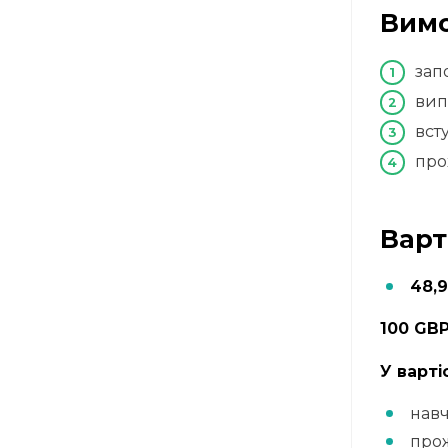
Вимо
зап
вип
вст
про
Варт
48,
100 GB
У варті
нав
про