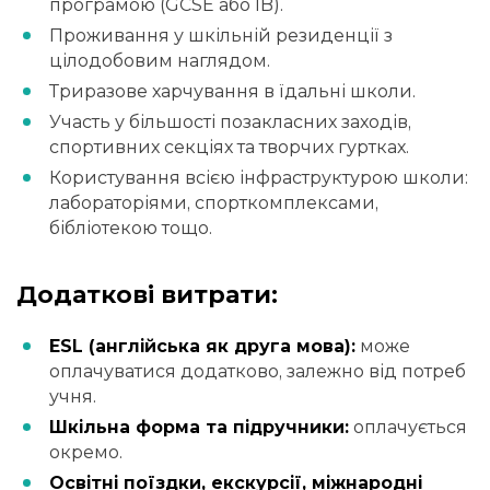
програмою (GCSE або IB).
Проживання у шкільній резиденції з
цілодобовим наглядом.
Триразове харчування в їдальні школи.
Участь у більшості позакласних заходів,
спортивних секціях та творчих гуртках.
Користування всією інфраструктурою школи:
лабораторіями, спорткомплексами,
бібліотекою тощо.
Додаткові витрати:
ESL (англійська як друга мова):
може
оплачуватися додатково, залежно від потреб
учня.
Шкільна форма та підручники:
оплачується
окремо.
Освітні поїздки, екскурсії, міжнародні