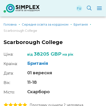
ru
Головна
Середня освіта за кордоном
Британія
Scarborough College
Scarborough College
38205 GBP
Ціна:
від
на рік
Британія
Країна:
01 вересня
Дата:
11-18
Вік:
Скарборо
Місто:
1 stars
2 stars
3 stars
4 stars
5 stars
Програму оцінили 2 человекa