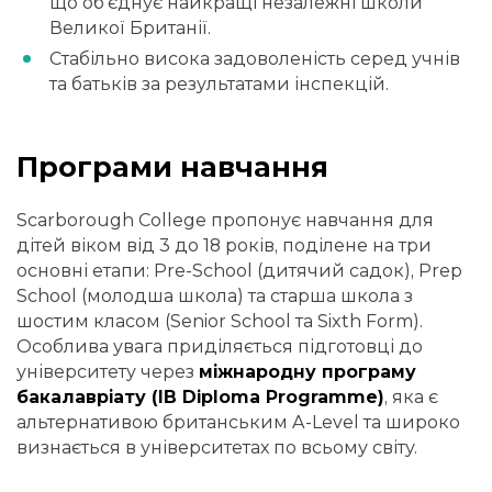
що об'єднує найкращі незалежні школи
Великої Британії.
Стабільно висока задоволеність серед учнів
та батьків за результатами інспекцій.
Програми навчання
Scarborough College пропонує навчання для
дітей віком від 3 до 18 років, поділене на три
основні етапи: Pre-School (дитячий садок), Prep
School (молодша школа) та старша школа з
шостим класом (Senior School та Sixth Form).
Особлива увага приділяється підготовці до
університету через
міжнародну програму
бакалавріату (IB Diploma Programme)
, яка є
альтернативою британським A-Level та широко
визнається в університетах по всьому світу.