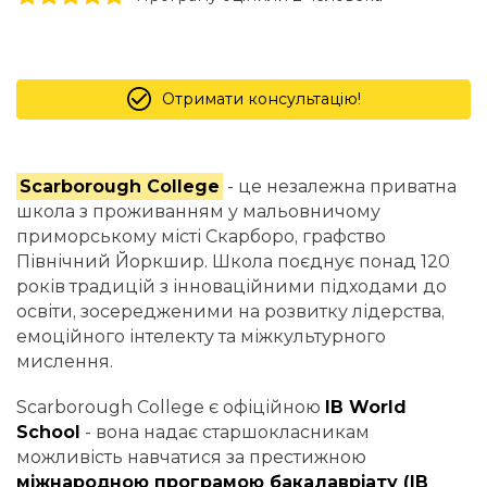
Отримати консультацію!
Scarborough College
- це незалежна приватна
школа з проживанням у мальовничому
приморському місті Скарборо, графство
Північний Йоркшир. Школа поєднує понад 120
років традицій з інноваційними підходами до
освіти, зосередженими на розвитку лідерства,
емоційного інтелекту та міжкультурного
мислення.
Scarborough College є офіційною
IB World
School
- вона надає старшокласникам
можливість навчатися за престижною
міжнародною програмою бакалавріату (IB