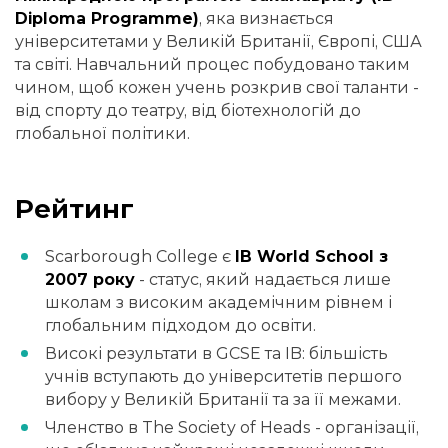
Diploma Programme)
, яка визнається
університетами у Великій Британії, Європі, США
та світі. Навчальний процес побудовано таким
чином, щоб кожен учень розкрив свої таланти -
від спорту до театру, від біотехнологій до
глобальної політики.
Рейтинг
Scarborough College є
IB World School з
2007 року
- статус, який надається лише
школам з високим академічним рівнем і
глобальним підходом до освіти.
Високі результати в GCSE та IB: більшість
учнів вступають до університетів першого
вибору у Великій Британії та за її межами.
Членство в The Society of Heads - організації,