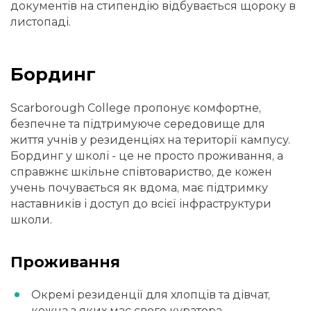
документів на стипендію відбувається щороку в
листопаді.
Бординг
Scarborough College пропонує комфортне,
безпечне та підтримуюче середовище для
життя учнів у резиденціях на території кампусу.
Бординг у школі - це не просто проживання, а
справжнє шкільне співтовариство, де кожен
учень почувається як вдома, має підтримку
наставників і доступ до всієї інфраструктури
школи.
Проживання
Окремі резиденції для хлопців та дівчат,
кожна з яких має свого куратора