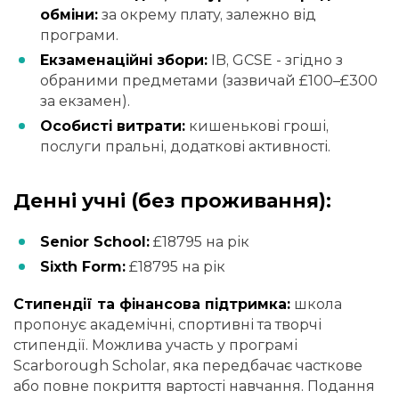
обміни:
за окрему плату, залежно від
програми.
Екзаменаційні збори:
IB, GCSE - згідно з
обраними предметами (зазвичай £100–£300
за екзамен).
Особисті витрати:
кишенькові гроші,
послуги пральні, додаткові активності.
Денні учні (без проживання):
Senior School:
£18795 на рік
Sixth Form:
£18795 на рік
Стипендії та фінансова підтримка:
школа
пропонує академічні, спортивні та творчі
стипендії. Можлива участь у програмі
Scarborough Scholar, яка передбачає часткове
або повне покриття вартості навчання. Подання