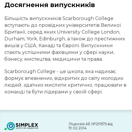
Досягнення випускників
Більшість випускників Scarborough College
вступають до провідних університетів Великої
Британії, серед яких University College London,
Durham, York, Edinburgh, а також до престижних
вишів у США, Канаді та Європі. Випускники
стають успішними фахівцями у сфері науки,
бізнесу, мистецтва, медицини та права.
Scarborough College - це школа, яка надихає,
формує впевнених, відкритих до світу молодих
людей, здатних мислити критично, працювати в
команді та бути лідерами у своїй сфері.
Ліцензія АЕ №291575 від
19.02.2014