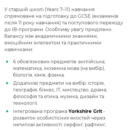
У старшій школі (Years 7–11) навчання
спрямоване на підготовку до GCSE (екзаменів
після 11 року навчання) та поступового переходу
до IB-програми. Особливу увагу приділено
балансу між академічними знаннями,
емоційним інтелектом та практичними
навичками:
6 обов’язкових предметів: англійська,
математика, іноземна мова (на вибір),
біологія, хімія, фізика.
Додаткові предмети на вибір: історія,
географія, бізнес, ІТ, мистецтво, драма,
філософія та етика, музика, дизайн та
технології.
Інтегрована програма
Yorkshire Grit
-
розвиток особистісних якостей через
нетипові активності: серфінг, рафтинг,