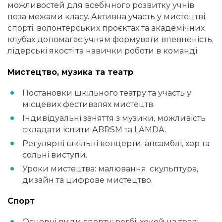
можливостей для всебічного розвитку учнів
поза межами класу. Активна участь у мистецтві,
спорті, волонтерських проєктах та академічних
клубах допомагає учням формувати впевненість,
лідерські якості та навички роботи в команді.
Мистецтво, музика та театр
Постановки шкільного театру та участь у
місцевих фестивалях мистецтв.
Індивідуальні заняття з музики, можливість
складати іспити ABRSM та LAMDA.
Регулярні шкільні концерти, ансамблі, хор та
сольні виступи.
Уроки мистецтва: малювання, скульптура,
дизайн та цифрове мистецтво.
Спорт
Основні види спорту: регбі, хокей на траві,