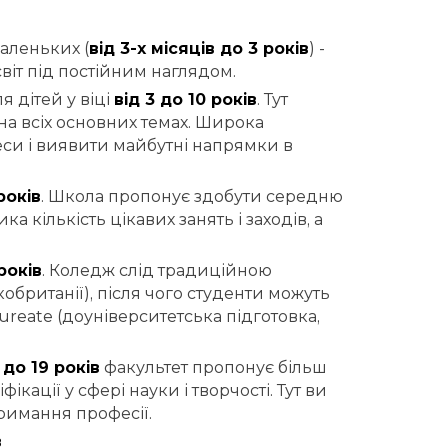
аленьких (
від 3-х місяців до 3 років
) -
віт під постійним наглядом.
 дітей у віці
від 3 до 10 років
. Тут
на всіх основних темах. Широка
еси і виявити майбутні напрямки в
років
. Школа пропонує здобути середню
а кількість цікавих занять і заходів, а
років
. Коледж слід традиційною
британії), після чого студенти можуть
aureate (доуніверситетська підготовка,
 до 19 років
факультет пропонує більш
кації у сфері науки і творчості. Тут ви
тримання професії.
в