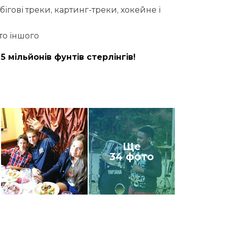
бігові треки, картинг-треки, хокейне і
ато іншого
5 мільйонів фунтів стерлінгів!
Ще
34 фото