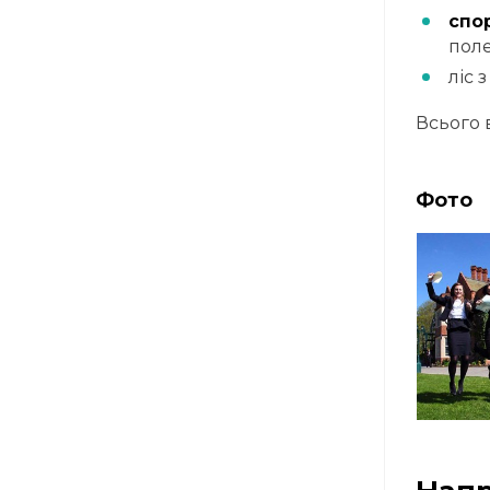
спо
поле
ліс 
Всього 
Фото