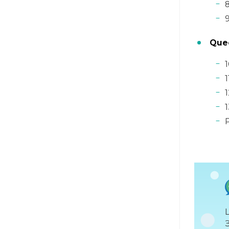
8
9
Quee
1
1
1
1
P