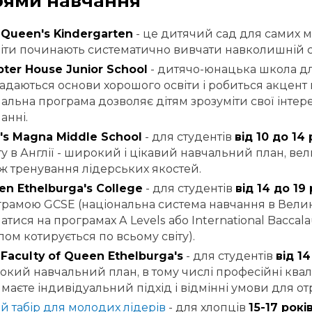
ями навчання
Queen's Kindergarten
- це дитячий сад для самих м
діти починають систематично вивчати навколишній с
ter House Junior School
- дитячо-юнацька школа для
адаються основи хорошого освіти і робиться акцент 
альна програма дозволяє дітям зрозуміти свої інтер
анні.
's Magna Middle School
- для студентів
від 10 до 14 
ту в Англії - широкий і цікавий навчальний план, велик
ж тренування лідерських якостей.
n Ethelburga's College
- для студентів
від 14 до 19 
рамою GCSE (національна система навчання в Велико
атися на програмах A Levels або International Baccal
ом котирується по всьому світу).
Faculty of Queen Ethelburga's
- для студентів
від 14
кий навчальний план, в тому числі професійні кваліфі
маєте індивідуальний підхід і відмінні умови для о
ій табір для молодих лідерів
- для хлопців
15-17 рокі