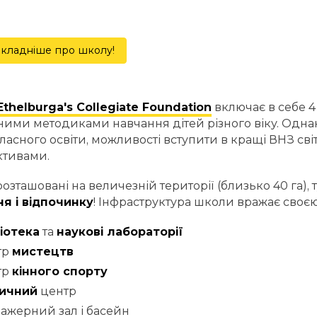
кладніше про школу!
thelburga's Collegiate Foundation
включає в себе 4 
ними методиками навчання дітей різного віку. Однак 
асного освіти, можливості вступити в кращі ВНЗ сві
ктивами.
озташовані на величезній території (близько 40 га), 
я і відпочинку
! Інфраструктура школи вражає своєю
іотека
та
наукові лабораторії
тр
мистецтв
тр
кінного спорту
ичний
центр
ажерний зал і басейн