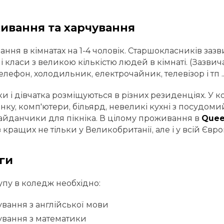
ивання та харчування
ння в кімнатах на 1-4 чоловік. Старшокласників зазви
класи з великою кількістю людей в кімнаті. (Зазвичай
телефон, холодильник, електрочайник, телевізор і тп ..
и і дівчатка розміщуються в різних резиденціях. У к
нку, комп'ютери, більярд, невеликі кухні з посудо
майданчики для пікніка. В цілому проживання в
Quee
кращих не тільки у Великобританії, але і у всій Європ
ги
упу в коледж необхідно:
ування з англійської мови
ування з математики