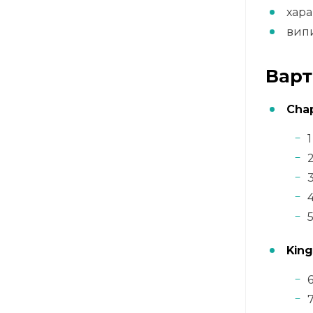
хара
випи
Варт
Cha
1
2
3
4
5
King
6
7