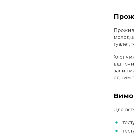
Прож
Прожива
молодші 
туалет, 
Хлопчик
відпочи
зали і 
одним з 
Вимо
Для вст
тест
тест