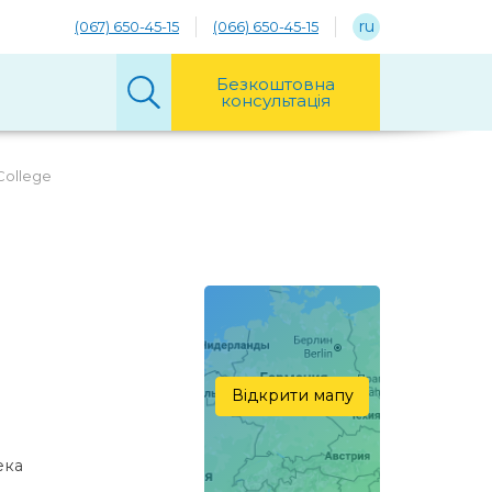
ru
(067) 650-45-15
(066) 650-45-15
Безкоштовна
консультація
College
Відкрити мапу
екa