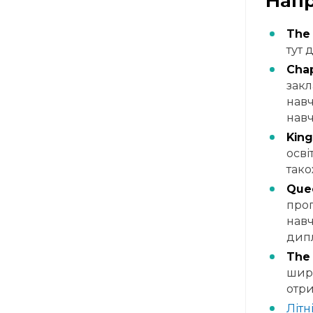
Напр
The 
тут 
Chap
закл
навч
навч
King
осві
тако
Quee
прог
навч
дипл
The 
широ
отри
Літн