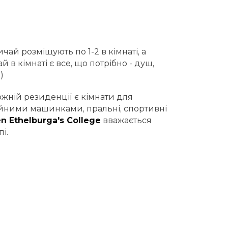
чай розміщують по 1-2 в кімнаті, а
 в кімнаті є все, що потрібно - душ,
)
ожній резиденції є кімнати для
мийними машинками, пральні, спортивні
n Ethelburga's College
вважається
і.