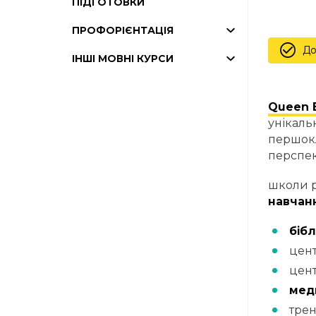
ПІДГОТОВКИ
ПРОФОРІЄНТАЦІЯ
До
ІНШІ МОВНІ КУРСИ
Queen E
унікаль
першокл
перспе
школи р
навчанн
бібл
цен
цен
мед
трен