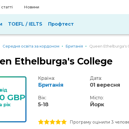
 статті
Новини
и
TOEFL / IELTS
Профтест
Середня освіта за кордоном
Британія
Queen Ethelburga's 
en Ethelburga's College
Країна:
Дата:
Британія
01 вересня
від
50 GBP
Вік:
Місто:
5-18
Йорк
а рік
1 stars
2 stars
3 stars
4 stars
5 stars
Програму оцінили 3 челов