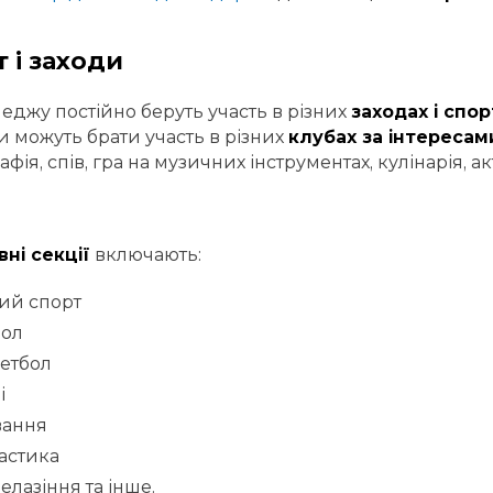
 і заходи
леджу постійно беруть участь в різних
заходах і спо
и можуть брати участь в різних
клубах за інтересам
фія, спів, гра на музичних інструментах, кулінарія, а
ні секції
включають:
ий спорт
бол
етбол
і
вання
астика
елазіння та інше.