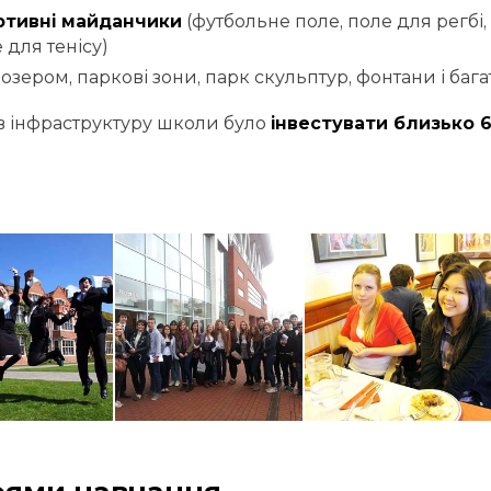
ртивні майданчики
(футбольне поле, поле для регбі, 
 для тенісу)
з озером, паркові зони, парк скульптур, фонтани і баг
в інфраструктуру школи було
інвестувати близько 6