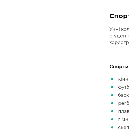
Спорт
Учні ко
студент
хореогра
Спортив
кінн
фут
баск
регб
пла
гімн
скел