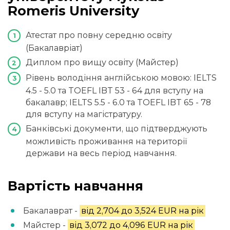
Romeris University
Атестат про повну середню освіту
(Бакалавріат)
Диплом про вищу освіту (Майстер)
Рівень володіння англійською мовою: IELTS
4.5 - 5.0 та TOEFL IBT 53 - 64 для вступу на
бакалавр; IELTS 5.5 - 6.0 та TOEFL IBT 65 - 78
для вступу на магістратуру.
Банківські документи, що підтверджують
можливість проживання на території
держави на весь період навчання.
Вартість навчання
Бакалаврат -
від 2,704 до 3,524 EUR на рік
Майстер -
від 3,072 до 4,096 EUR на рік