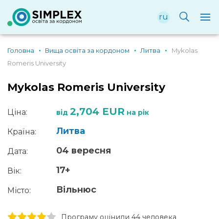
ru
Головна
Вища освіта за кордоном
Литва
Mykolas
Romeris University
Mykolas Romeris University
2,704 EUR
Ціна:
від
на рік
Литва
Країна:
04 вересня
Дата:
17+
Вік:
Вільнюс
Місто:
1 stars
2 stars
3 stars
4 stars
5 stars
Програму оцінили 44 человекa