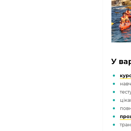
У ва
курс
навч
тест
цік
пов
про
тран