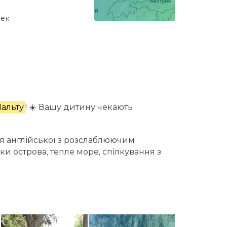
век
Мальту
! ☀️ Вашу дитину чекають
ня англійської з розслаблюючим
ки острова, тепле море, спілкування з