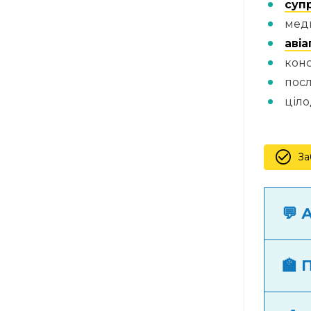
суп
мед
авіа
конс
посл
ціло
За
💬 
🏫 