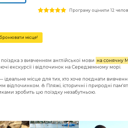
1 stars
2 stars
3 stars
4 stars
5 stars
Програму оцінили 12 чело
бронювати місце!
 поїздка з вивченням англійської мови
на сонячну 
ючі екскурсії і відпочинок на Середземному морі.
— ідеальне місце для тих, хто хоче поєднати вивчен
м відпочинком. ⛵ Пляжі, історичні і природні пам'ят
ками зробить цю поїздку незабутньою.