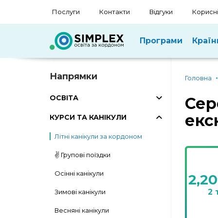
Послуги
Контакти
Відгуки
Корисні
Програми
Країн
Напрямки
Головна
ОСВІТА
Сер
екск
КУРСИ ТА КАНІКУЛИ
Літні канікули за кордоном
✌️ Групові поїздки
Осінні канікули
2,2
2 
Зимові канікули
Весняні канікули