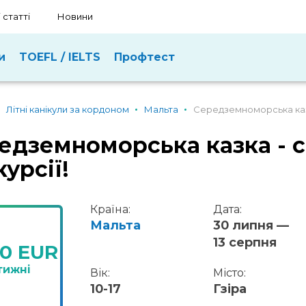
 статті
Новини
и
TOEFL / IELTS
Профтест
Літні канікули за кордоном
Мальта
Середземноморська казк
едземноморська казка - с
урсії!
Країна:
Дата:
Мальта
30 липня —
13 серпня
00 EUR
тижні
Вік:
Місто:
10-17
Гзіра