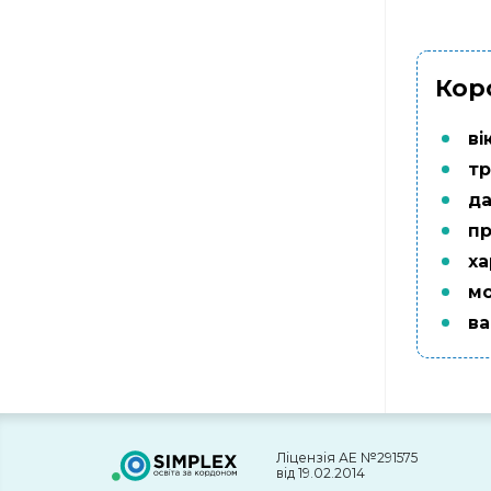
Кор
вік
тр
да
пр
ха
мо
ва
Ліцензія АЕ №291575
від 19.02.2014