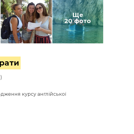
Ще
20 фото
трати
)
одження курсу англійської