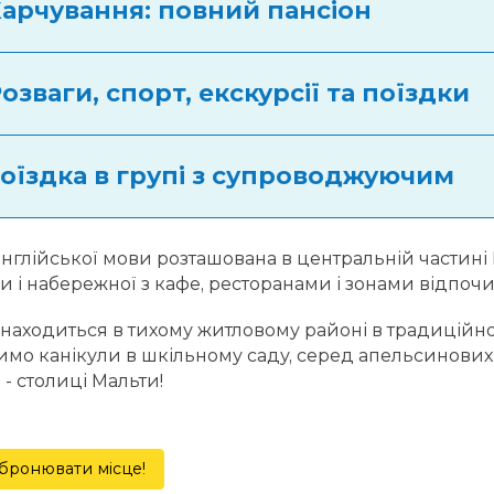
Харчування: повний пансіон
Розваги, спорт, екскурсії та поїздки
Поїздка в групі з супроводжуючим
нглійської мови розташована в центральній частині 
ми і набережної з кафе, ресторанами і зонами відпочи
находиться в тихому житловому районі в традиційн
мо канікули в шкільному саду, серед апельсинових га
 - столиці Мальти!
бронювати місце!