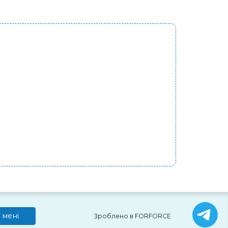
 мені
Зроблено в FORFORCE