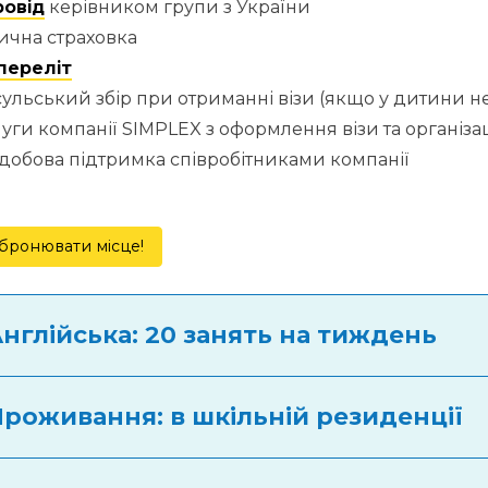
ровід
керівником групи з України
ична страховка
переліт
ульський збір при отриманні візи (якщо у дитини н
уги компанії SIMPLEX з оформлення візи та організац
добова підтримка співробітниками компанії
бронювати місце!
Англійська: 20 занять на тиждень
Проживання: в шкільній резиденції