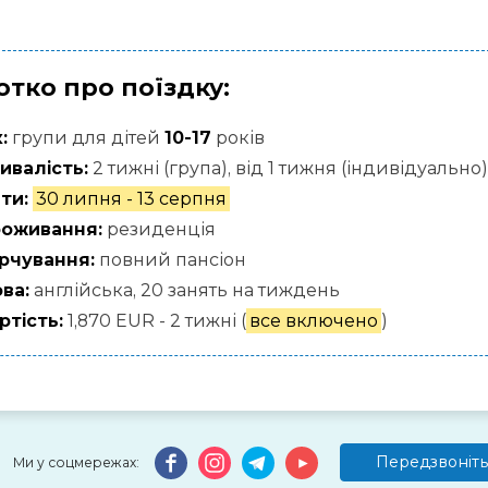
отко про поїздку:
:
групи для дітей
10-17
років
ивалість:
2 тижні (група), від 1 тижня (індивідуально)
ти:
30 липня - 13 серпня
оживання:
резиденція
рчування:
повний пансіон
ва:
англійська, 20 занять на тиждень
ртість:
1,870 EUR - 2 тижні (
все включено
)
Передзвоніть
Ми у соцмережах: