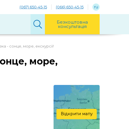
ru
(067) 650-45-15
(066) 650-45-15
Безкоштовна
консультація
а - сонце, море, екскурсії!
онце, море,
Відкрити мапу