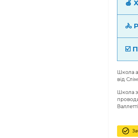
🍎 
🚴 
☑️ 
Школа а
від Слі
Школа з
проводи
Валлетті
За