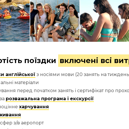
ртість поїздки
включені всі ви
и англійської
з носіями мови (20 занять на тиждень
альні матеріали
ування перед початком занять і сертифікат про прох
ава
розважальна програма і екскурсії
ноцінне
харчування
живання
сфер з/в аеропорт