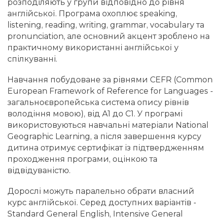
розподіляють у групи відповідно до рівня
англійської. Програма охоплює speaking,
listening, reading, writing, grammar, vocabulary та
pronunciation, але основний акцент зроблено на
практичному використанні англійської у
спілкуванні.
Навчання побудоване за рівнями CEFR (Common
European Framework of Reference for Languages -
загальноєвропейська система опису рівнів
володіння мовою), від A1 до C1. У програмі
використовуються навчальні матеріали National
Geographic Learning, а після завершення курсу
дитина отримує сертифікат із підтвердженням
проходження програми, оцінкою та
відвідуваністю.
Дорослі можуть паралельно обрати власний
курс англійської. Серед доступних варіантів -
Standard General English, Intensive General