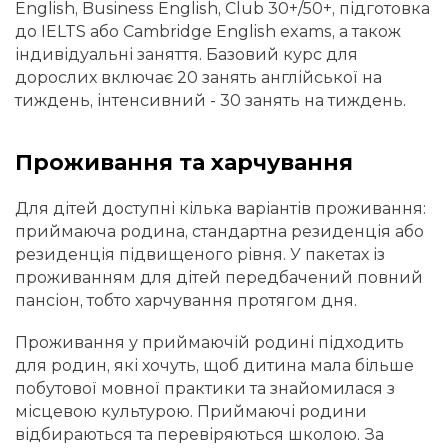
English, Business English, Club 30+/50+, підготовка
до IELTS або Cambridge English exams, а також
індивідуальні заняття. Базовий курс для
дорослих включає 20 занять англійської на
тиждень, інтенсивний - 30 занять на тиждень.
Проживання та харчування
Для дітей доступні кілька варіантів проживання:
приймаюча родина, стандартна резиденція або
резиденція підвищеного рівня. У пакетах із
проживанням для дітей передбачений повний
пансіон, тобто харчування протягом дня.
Проживання у приймаючій родині підходить
для родин, які хочуть, щоб дитина мала більше
побутової мовної практики та знайомилася з
місцевою культурою. Приймаючі родини
відбираються та перевіряються школою. За