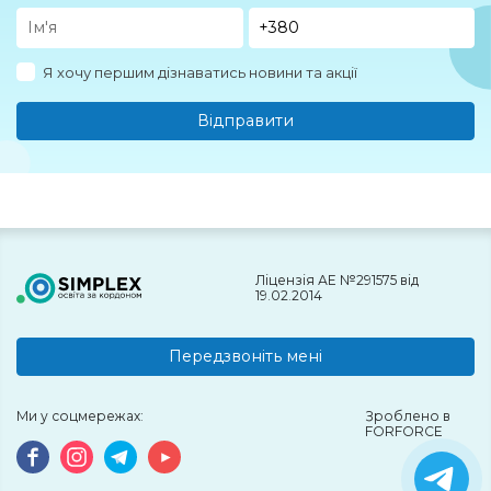
Я хочу першим дізнаватись новини та акції
Відправити
Ліцензія АЕ №291575 від
19.02.2014
Передзвоніть мені
Ми у соцмережах:
Зроблено в
FORFORCE