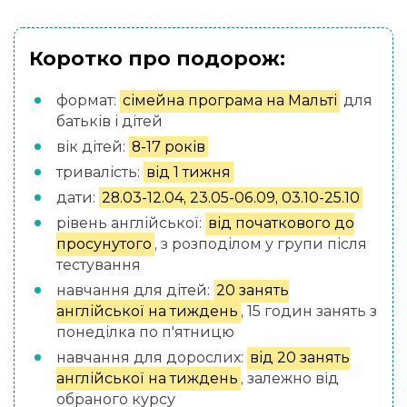
Коротко про подорож:
формат:
сімейна програма на Мальті
для
батьків і дітей
вік дітей:
8-17 років
тривалість:
від 1 тижня
дати:
28.03-12.04, 23.05-06.09, 03.10-25.10
рівень англійської:
від початкового до
просунутого
, з розподілом у групи після
тестування
навчання для дітей:
20 занять
англійської на тиждень
, 15 годин занять з
понеділка по п'ятницю
навчання для дорослих:
від 20 занять
англійської на тиждень
, залежно від
обраного курсу