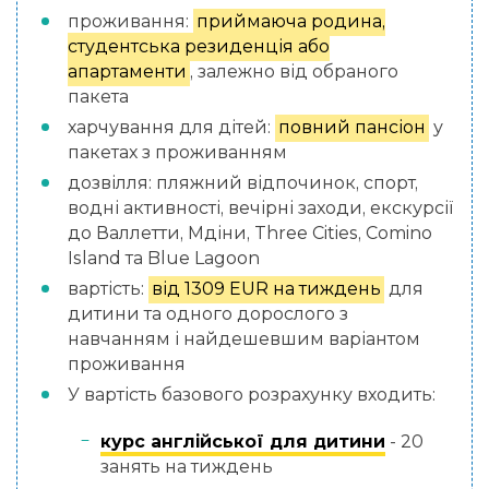
проживання:
приймаюча родина,
студентська резиденція або
апартаменти
, залежно від обраного
пакета
харчування для дітей:
повний пансіон
у
пакетах з проживанням
дозвілля: пляжний відпочинок, спорт,
водні активності, вечірні заходи, екскурсії
до Валлетти, Мдіни, Three Cities, Comino
Island та Blue Lagoon
вартість:
від 1309 EUR на тиждень
для
дитини та одного дорослого з
навчанням і найдешевшим варіантом
проживання
У вартість базового розрахунку входить:
курс англійської для дитини
- 20
занять на тиждень