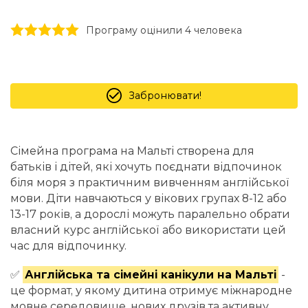
1 stars
2 stars
3 stars
4 stars
5 stars
Програму оцінили 4 человекa
Забронювати!
Сімейна програма на Мальті створена для
батьків і дітей, які хочуть поєднати відпочинок
біля моря з практичним вивченням англійської
мови. Діти навчаються у вікових групах 8-12 або
13-17 років, а дорослі можуть паралельно обрати
власний курс англійської або використати цей
час для відпочинку.
✅
Англійська та сімейні канікули на Мальті
-
це формат, у якому дитина отримує міжнародне
мовне середовище, нових друзів та активну