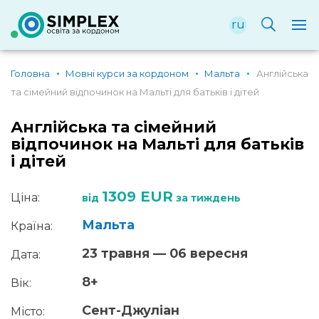
ru
Головна
Мовні курси за кордоном
Мальта
Англійська
та сімейний відпочинок на Мальті для батьків і дітей
Англійська та сімейний
відпочинок на Мальті для батьків
і дітей
1309 EUR
Ціна:
від
за тиждень
Мальта
Країна:
23 травня — 06 вересня
Дата:
8+
Вік:
Сент-Джуліан
Місто: