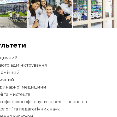
льтети
дичний
вого адміністрування
номічний
ичний
еринарної медицини
рії та мистецтв
софії, філософії науки та релігієзнавства
ології та педагогічних наук
чення культури