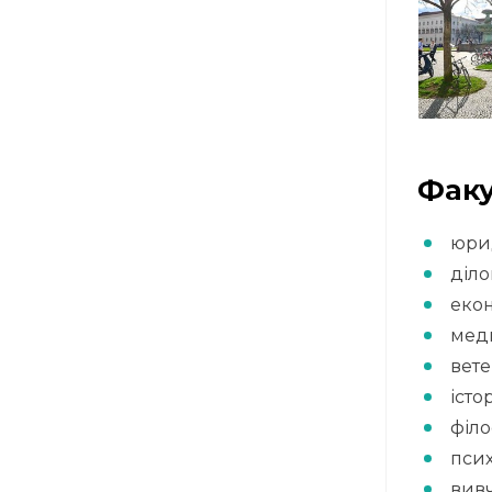
Факу
юри
діло
еко
мед
вет
істо
філо
псих
вив