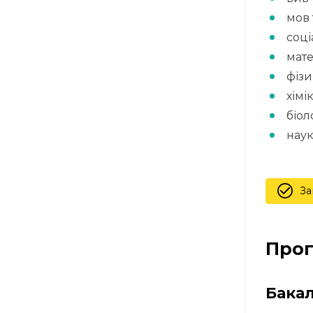
мов 
соці
мате
фіз
хім
біол
нау
За
Про
Бакал