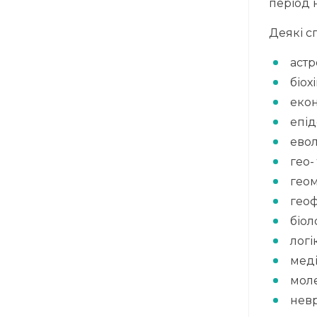
період 
Деякі сп
астр
біох
еко
епід
евол
гео-
геом
геоф
біол
логі
меді
моле
нев