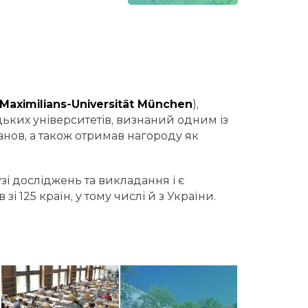
Maximilians-Universität München
),
цьких університетів, визнаний одним із
нов, а також отримав нагороду як
і досліджень та викладання і є
 125 країн, у тому числі й з України.