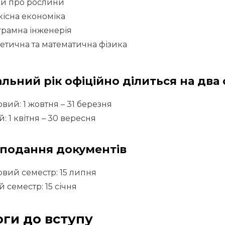
ки про рослини
кісна економіка
рамна інженерія
етична та математична фізика
льний рік офіційно ділиться на два
вий: 1 жовтня – 31 березня
ій: 1 квітня – 30 вересня
 подання документів
вий семестр: 15 липня
ій семестр: 15 січня
ги до вступу