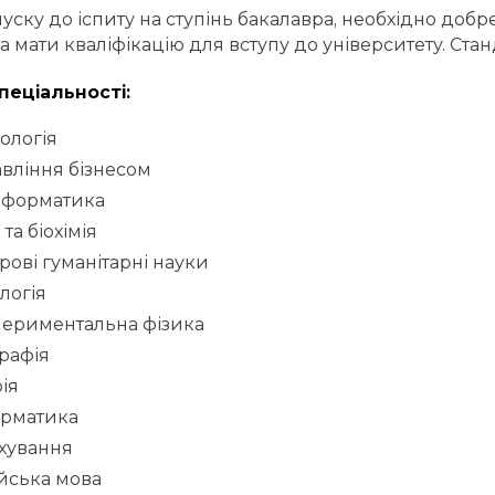
уску до іспиту на ступінь бакалавра, необхідно добр
а мати кваліфікацію для вступу до університету. Ста
пеціальності:
ологія
вління бізнесом
нформатика
 та біохімія
ові гуманітарні науки
логія
периментальна фізика
рафія
рія
орматика
хування
ійська мова