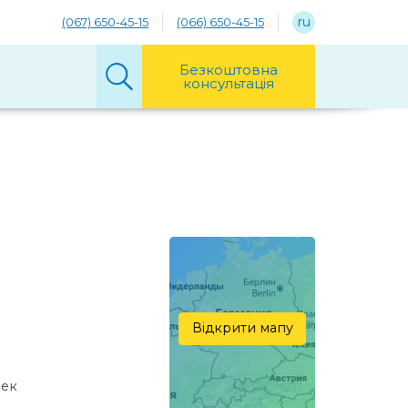
ru
(067) 650-45-15
(066) 650-45-15
Безкоштовна
консультація
Відкрити мапу
век