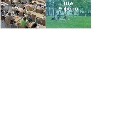
Ще
9 фото