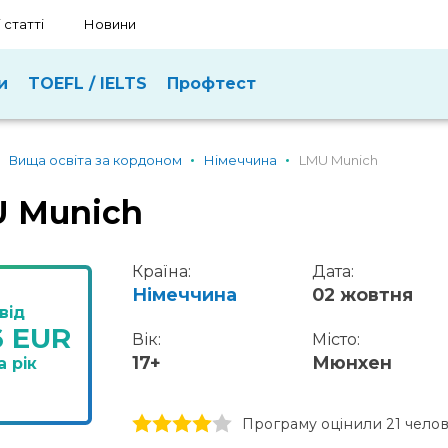
 статті
Новини
и
TOEFL / IELTS
Профтест
Вища освіта за кордоном
Німеччина
LMU Munich
 Munich
Країна:
Дата:
Німеччина
02 жовтня
від
6 EUR
Вік:
Місто:
17+
Мюнхен
а рік
1 stars
2 stars
3 stars
4 stars
5 stars
Програму оцінили 21 чело