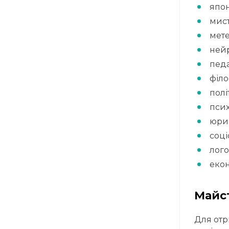
япо
мист
мете
нейр
педа
філо
полі
псих
юри
соці
лого
еко
Майс
Для отр