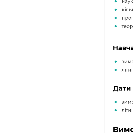
нау
кіль
прог
теор
Навча
зимо
літн
Дати
зимо
літн
Вимо