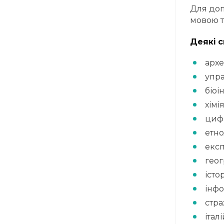
Для доп
мовою т
Деякі с
архе
упра
біоі
хімія
цифр
етно
екс
геог
істо
інф
стра
італ