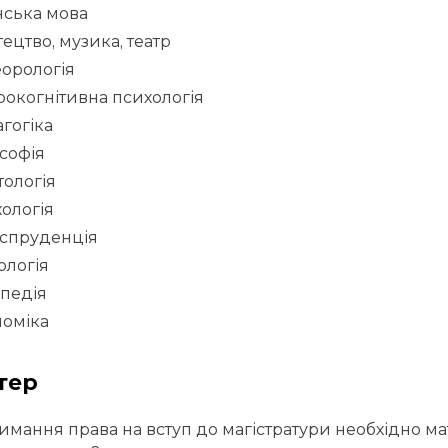
нська мова
ецтво, музика, театр
орологія
окогнітивна психологія
гогіка
софія
тологія
ологія
спруденція
ологія
педія
номіка
тер
имання права на вступ до магістратури необхідно ма