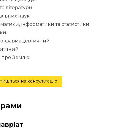
та літератури
альних наук
матики, інформатики та статистики
ики
іко-фармацевтичний
огічний
к про Землю
пишіться на консультацію
грами
авріат