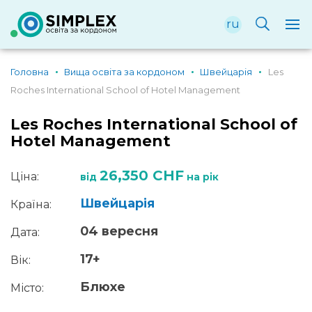
ru
Головна
Вища освіта за кордоном
Швейцарія
Les
Roches International School of Hotel Management
Les Roches International School of
Hotel Management
26,350 CHF
Ціна:
від
на рік
Швейцарія
Країна:
04 вересня
Дата:
17+
Вік:
Блюхе
Місто: