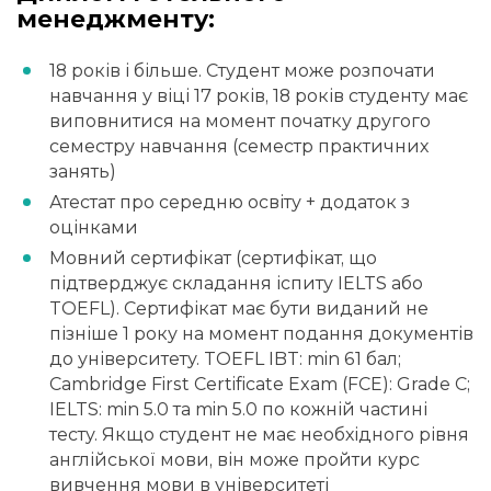
менеджменту:
18 років і більше. Студент може розпочати
навчання у віці 17 років, 18 років студенту має
виповнитися на момент початку другого
семестру навчання (семестр практичних
занять)
Атестат про середню освіту + додаток з
оцінками
Мовний сертифікат (сертифікат, що
підтверджує складання іспиту IELTS або
TOEFL). Сертифікат має бути виданий не
пізніше 1 року на момент подання документів
до університету. TOEFL IBT: min 61 бал;
Cambridge First Certificate Exam (FCE): Grade C;
IELTS: min 5.0 та min 5.0 по кожній частині
тесту. Якщо студент не має необхідного рівня
англійської мови, він може пройти курс
вивчення мови в університеті