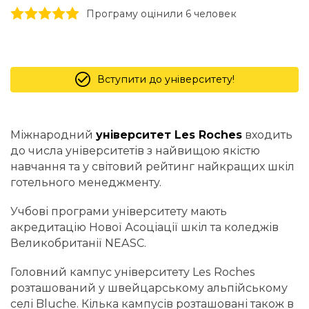
1 stars
2 stars
3 stars
4 stars
5 stars
Програму оцінили 6 человек
Вступити до університету!
Міжнародний
університет Les Roches
входить
до числа університетів з найвищою якістю
навчання та у світовий рейтинг найкращих шкіл
готельного менеджменту.
Учбові програми університету мають
акредитацію Нової Асоціації шкіл та коледжів
Великобританії NEASC.
Головний кампус університету Les Roches
розташований у швейцарському альпійському
селі Bluche. Кілька кампусів розташовані також в