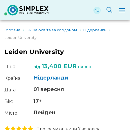
ru
Головна
Вища освіта за кордоном
Нідерланди
Leiden University
Leiden University
13,400 EUR
Ціна:
від
на рік
Нідерланди
Країна:
01 вересня
Дата:
17+
Вік:
Лейден
Місто:
1 stars
2 stars
3 stars
4 stars
5 stars
Програму оцінили 7 человек