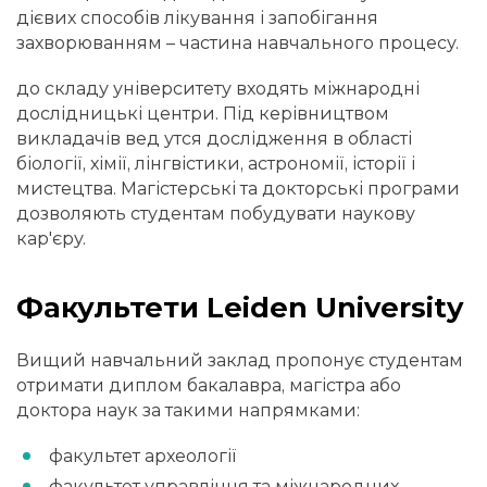
дієвих способів лікування і запобігання
захворюванням – частина навчального процесу.
до складу університету входять міжнародні
дослідницькі центри. Під керівництвом
викладачів вед утся дослідження в області
біології, хімії, лінгвістики, астрономії, історії і
мистецтва. Магістерські та докторські програми
дозволяють студентам побудувати наукову
кар'єру.
Факультети Leiden University
Вищий навчальний заклад пропонує студентам
отримати диплом бакалавра, магістра або
доктора наук за такими напрямками:
факультет археології
факультет управління та міжнародних