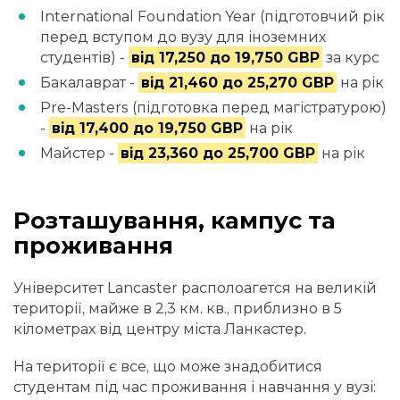
International Foundation Year (підготовчий рік
перед вступом до вузу для іноземних
студентів) -
від 17,250 до 19,750 GBP
за курс
Бакалаврат -
від 21,460 до 25,270 GBP
на рік
Pre-Masters (підготовка перед магістратурою)
-
від 17,400 до 19,750 GBP
на рік
Майстер -
від 23,360 до 25,700 GBP
на рік
Розташування, кампус та
проживання
Університет Lancaster располоагется на великій
території, майже в 2,3 км. кв., приблизно в 5
кілометрах від центру міста Ланкастер.
На території є все, що може знадобитися
студентам під час проживання і навчання у вузі: