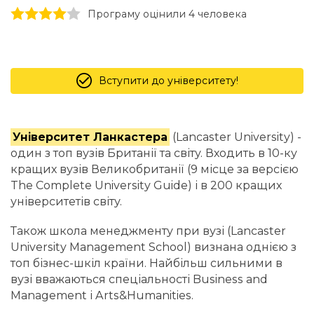
1 stars
2 stars
3 stars
4 stars
5 stars
Програму оцінили 4 человекa
Вступити до університету!
Університет Ланкастера
(Lancaster University) -
один з топ вузів Британії та світу. Входить в 10-ку
кращих вузів Великобританії (9 місце за версією
The Complete University Guide) і в 200 кращих
університетів світу.
Також школа менеджменту при вузі (Lancaster
University Management School) визнана однією з
топ бізнес-шкіл країни. Найбільш сильними в
вузі вважаються спеціальності Business and
Management і Arts&Humanities.