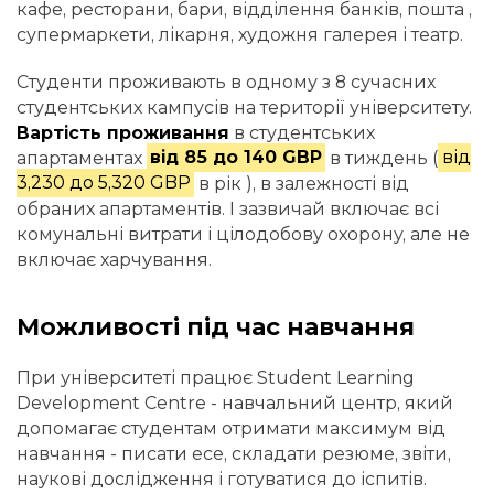
кафе, ресторани, бари, відділення банків, пошта ,
супермаркети, лікарня, художня галерея і театр.
Студенти проживають в одному з 8 сучасних
студентських кампусів на території університету.
Вартість проживання
в студентських
апартаментах
від 85 до 140 GBP
в тиждень (
від
3,230 до 5,320 GBP
в рік ), в залежності від
обраних апартаментів. І зазвичай включає всі
комунальні витрати і цілодобову охорону, але не
включає харчування.
Можливості під час навчання
При університеті працює Student Learning
Development Centre - навчальний центр, який
допомагає студентам отримати максимум від
навчання - писати есе, складати резюме, звіти,
наукові дослідження і готуватися до іспитів.