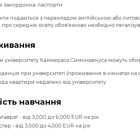
я закордонна. паспорти
ти подаються з перекладом англійською або литов
и про середню освіту обов'язково необхідно легалізу
живання
и університету Казімераса Симонавічуса можуть оби
денція при університеті (проживання в кімнатах на о
да квартири недалеко від університету
ість навчання
лаврат - від 3,000 до 6,000 EUR на рік
тер - від 3,500 до 4,500 EUR на рік