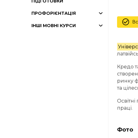
ПІДГОТОВКИ
ПРОФОРІЄНТАЦІЯ
Вс
ІНШІ МОВНІ КУРСИ
Універс
латвійс
Кредо т
створен
ринку ф
та ціле
Освітні
праці.
Фото