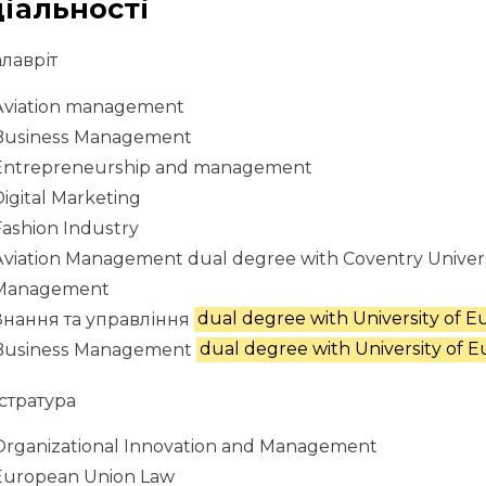
іальності
лавріт
Aviation management
Business Management
Entrepreneurship and management
igital Marketing
ashion Industry
Aviation Management dual degree with Coventry Univers
Management
Знання та управління
dual degree with University of 
Business Management
dual degree with University of 
стратура
Organizational Innovation and Management
European Union Law