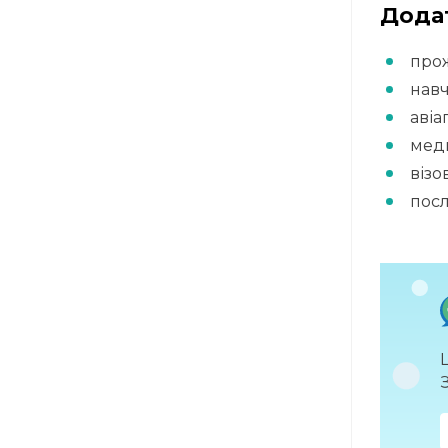
Дода
прож
навч
авіа
мед
візо
посл