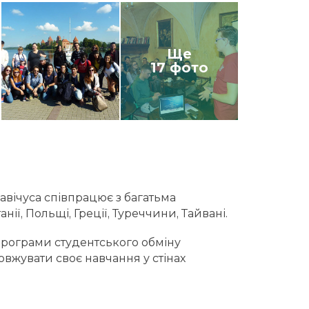
Ще
17 фото
авічуса співпрацює з багатьма
ії, Польщі, Греції, Туреччини, Тайвані.
програми студентського обміну
вжувати своє навчання у стінах