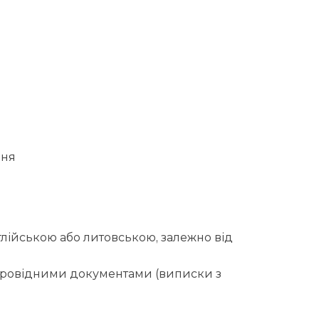
вня
глійською або литовською, залежно від
супровідними документами (виписки з