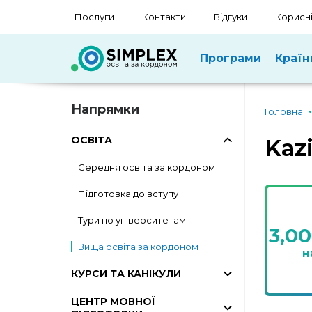
Послуги
Контакти
Відгуки
Корисні
Програми
Країн
Напрямки
Головна
ОСВІТА
Kaz
Середня освіта за кордоном
Підготовка до вступу
Тури по університетам
3,0
Вища освіта за кордоном
н
КУРСИ ТА КАНІКУЛИ
ЦЕНТР МОВНОЇ