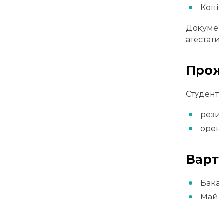
Копі
Докумен
атестат
Про
Студент
рези
орен
Варт
Бака
Майс