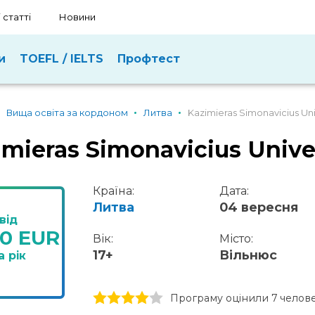
 статті
Новини
и
TOEFL / IELTS
Профтест
Вища освіта за кордоном
Литва
Kazimieras Simonavicius Uni
imieras Simonavicius Unive
Країна:
Дата:
Литва
04 вересня
від
00 EUR
Вік:
Місто:
17+
Вільнюс
а рік
1 stars
2 stars
3 stars
4 stars
5 stars
Програму оцінили 7 челов