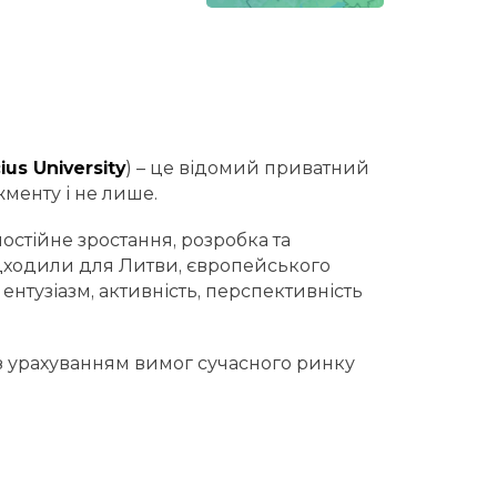
ius University
) – це відомий приватний
жменту і не лише.
остійне зростання, розробка та
ідходили для Литви, європейського
ентузіазм, активність, перспективність
з урахуванням вимог сучасного ринку