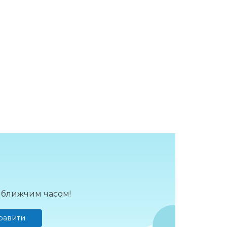
йближчим часом!
равити