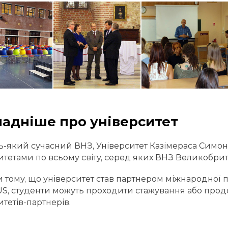
адніше про університет
дь-який сучасний ВНЗ, Університет Казімераса Симон
итетами по всьому світу, серед яких ВНЗ Великобритан
 тому, що університет став партнером міжнародної 
, студенти можуть проходити стажування або продо
итетів-партнерів.