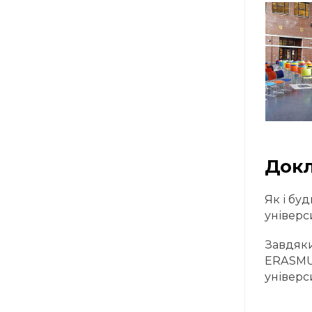
Докл
Як і бу
універс
Завдяки
ERASMUS
універс