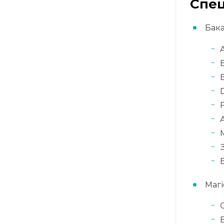
Спец
Бака
D
F
Магі