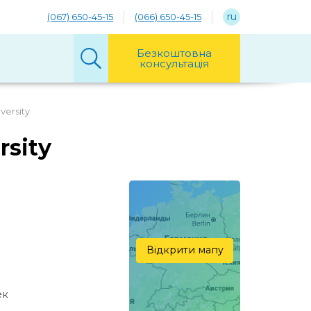
ru
(067) 650-45-15
(066) 650-45-15
Безкоштовна
консультація
versity
rsity
Відкрити мапу
ек