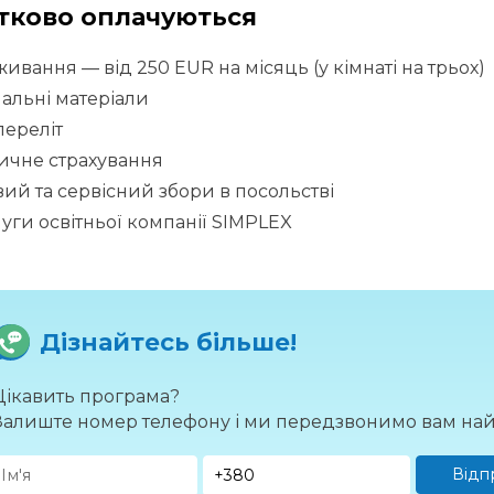
тково оплачуються
ивання — від 250 EUR на місяць (у кімнаті на трьох)
альні матеріали
переліт
ичне страхування
вий та сервісний збори в посольстві
уги освітньої компанії SIMPLEX
Дізнайтесь більше!
Цікавить програма?
Залиште номер телефону і ми передзвонимо вам на
Відп