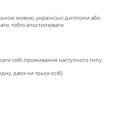
ською мовою, українські дипломи або
вати, тобто апостилювати
рати собі проживання наступного типу:
дну, двох чи трьох осіб)