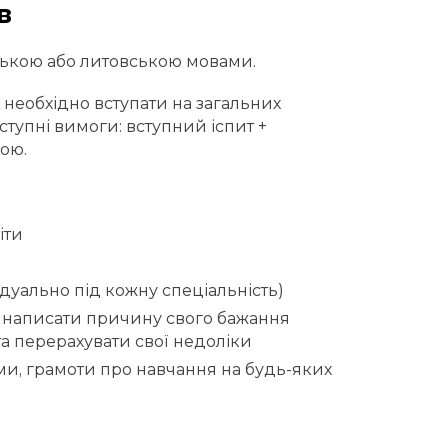
в
йською або литовською мовами.
необхідно вступати на загальних
тупні вимоги: вступний іспит +
ою.
іти
дуально під кожну спеціальність)
 написати причину свого бажання
та перерахувати свої недоліки
оми, грамоти про навчання на будь-яких