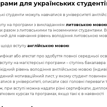
рами для українських студенті
ькі студенти можуть навчатися в університеті англі
упу на програми з викладанням
литовською мовою
ах разом з литовськими та іноземними студентами. Вс
ний для навчання рівень володіння литовською мов
 щодо вступу
англійською мовою
:
ифікат або атестат про здобуття повної середньої осв
вступу на магістерські програми – ступінь бакалавра
хідний рівень володіння англійською мовою (індиві
дений мотиваційний лист, у якому студент повинен
атися в університеті, описати свої головні переваги 
ж, при вступі можна надати різні сертифікати, дипл
ткових курсах та програмах, якщо такі є в наявності