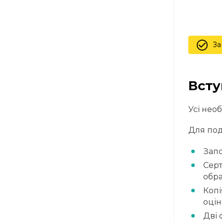
За
Всту
Усі нео
Для под
Запо
Серт
обра
Копі
оцін
Дві 