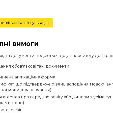
пишіться на консультацію
пні вимоги
бхідні документи подаються до університету до 1 тра
ання обов'язкові такі документи:
внена аплікаційна форма
ифікат, що підтверджує рівень володіння мовою (ан
ної мови для навчання)
я атестата про середню освіту або диплом з усіма 
ками тощо)
фотографії