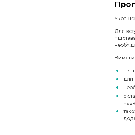
Прог
Українс
Для вст
підстав
необхід
Вимоги
серт
для 
необ
скла
навч
тако
дода