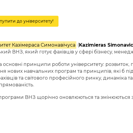
тупити до університету!
итет Казімераса Симонавічуса
(
Kazimieras Simonavic
ький ВНЗ, який готує фахівців у сфері бізнесу, менед
а основні принципи роботи університету: розвиток, п
ня нових навчальних програм та принципів, які б п
ахівців та світового професійного ринку, динаміка та 
спрямованість.
 програми ВНЗ щорічно оновлюються та змінюються 