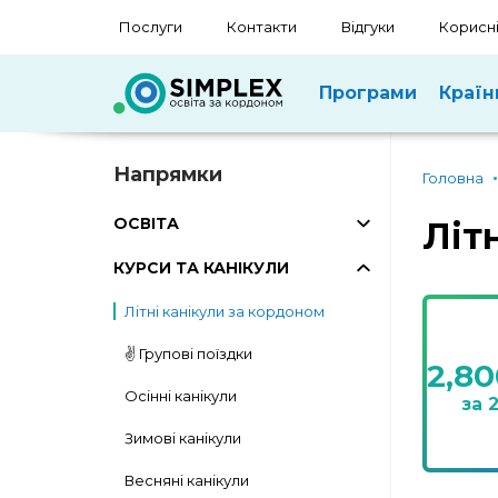
Послуги
Контакти
Відгуки
Корисні
Програми
Країн
Напрямки
Головна
ОСВІТА
Літ
КУРСИ ТА КАНІКУЛИ
Літні канікули за кордоном
✌️ Групові поїздки
2,8
Осінні канікули
за 
Зимові канікули
Весняні канікули