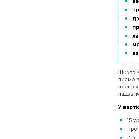
вік
тр
да
пр
ха
мо
ва
Школа K
прямо в
прекрас
надзви
У варті
15 у
прог
2-3 