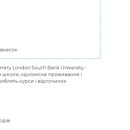
 внесок
ету London South Bank University -
 школи, одномісне проживання і
зроблять курси і відпочинок
одів