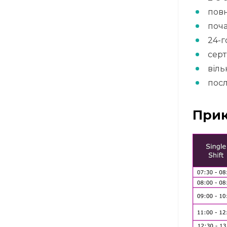
пов
поча
24-г
серт
віль
посл
Прик