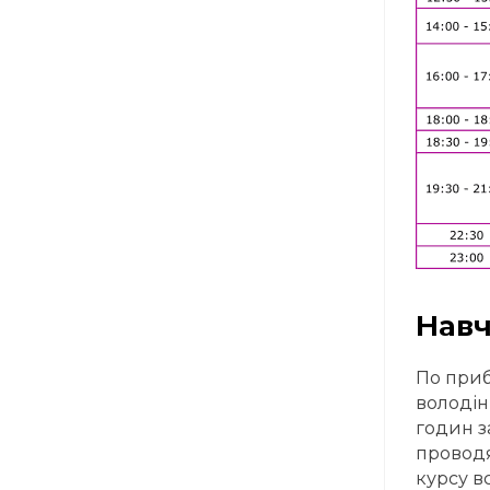
Навч
По приб
володін
годин з
проводя
курсу в