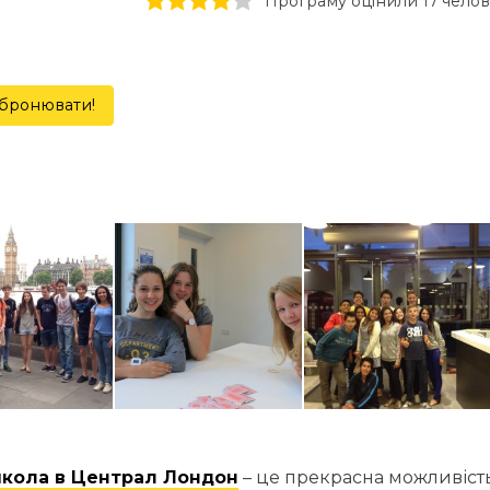
1 stars
2 stars
3 stars
4 stars
5 stars
Програму оцінили 17 чело
бронювати!
школа в Централ Лондон
– це прекрасна можливіст