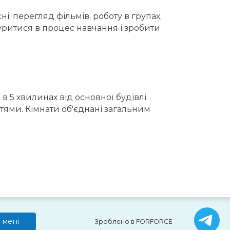
ні, перегляд фільмів, роботу в групах,
нуритися в процес навчання і зробити
в 5 хвилинах від основної будівлі.
тями. Кімнати об'єднані загальним
 мені
Зроблено в FORFORCE