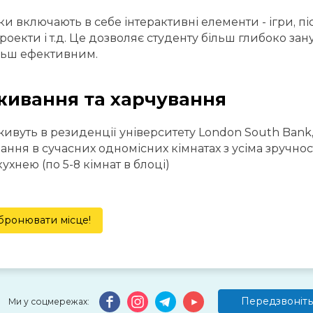
и включають в себе інтерактивні елементи - ігри, піс
проекти і т.д. Це дозволяє студенту більш глибоко за
льш ефективним.
ивання та харчування
живуть в резиденції університету London South Bank, 
ння в сучасних одномісних кімнатах з усіма зручнос
кухнею (по 5-8 кімнат в блоці)
бронювати місце!
Передзвоніть
Ми у соцмережах: