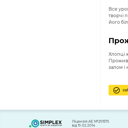
Все урок
творчі 
його бі
Прож
Хлопці 
Прожива
залом і 
за
Ліцензія АЕ №291575
від 19.02.2014