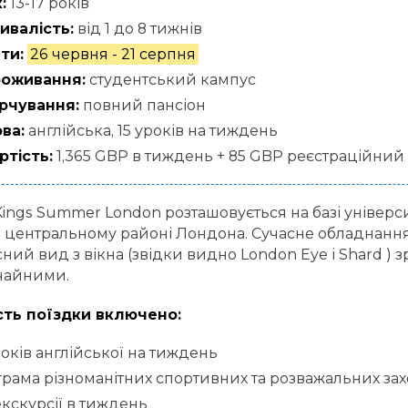
:
13-17 років
ивалість:
від 1 до 8 тижнів
ти:
26 червня - 21 серпня
оживання:
студентський кампус
рчування:
повний пансіон
ва:
англійська, 15 уроків на тиждень
ртість:
1,365 GBP в тиждень + 85 GBP реєстраційний
ings Summer London розташовується на базі університ
 центральному районі Лондона. Сучасне обладнання
ний вид з вікна (звідки видно London Eye і Shard ) 
чайними.
сть поїздки включено:
років англійської на тиждень
рама різноманітних спортивних та розважальних зах
екскурсії в тиждень