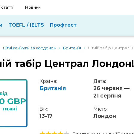
 статті
Новини
и
TOEFL / IELTS
Профтест
Літні канікули за кордоном
Британія
Літній табір Централ 
ній табір Централ Лондон
Країна:
Дата:
Британія
26 червня —
від
21 серпня
00 GBP
2 тижні
Вік:
Місто:
13-17
Лондон