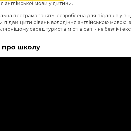
я англійської мови у дитини.
льна програма занять, розроблена для підлітків у віці
ки підвищити рівень володіння англійською мовою, а 
ярнішому серед туристів місті в світі - на безлічі ек
 про школу