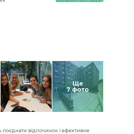
век
Ще
7 фото
ь поєднати відпочинок і ефективне