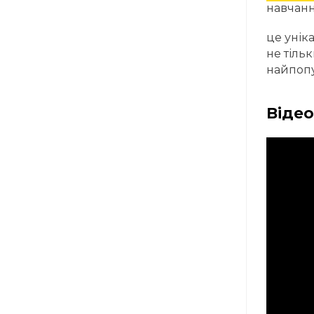
навчанн
це уніка
не тіль
найпопул
Відео