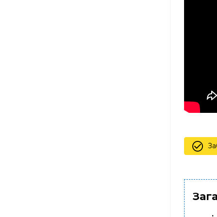
За
Зага