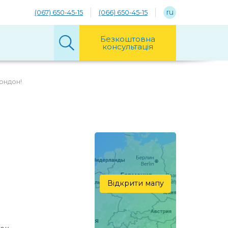
ru
(067) 650-45-15
(066) 650-45-15
Безкоштовна
консультація
Лондон!
!
Відкрити мапу