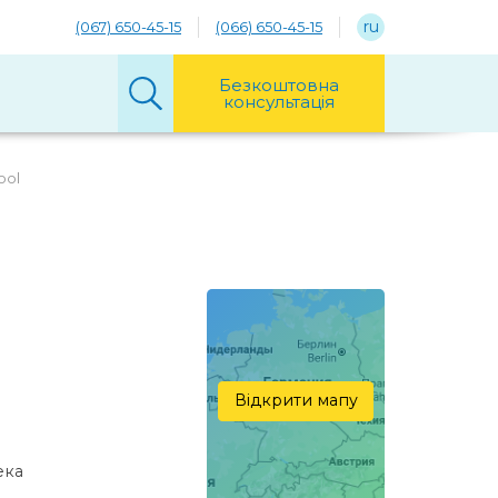
ru
(067) 650-45-15
(066) 650-45-15
Безкоштовна
консультація
ool
Відкрити мапу
екa