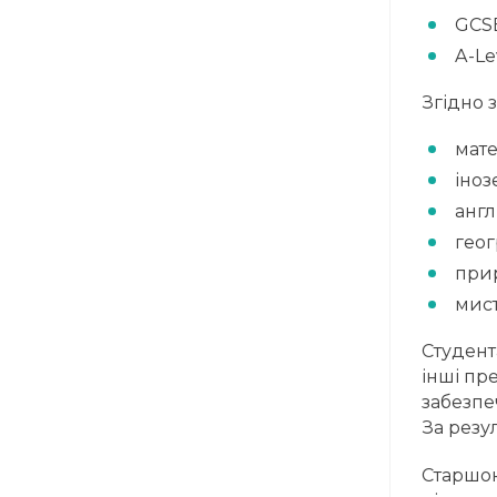
GCS
A-Le
Згідно 
мате
іноз
англ
геог
при
мист
Студент
інші пр
забезпе
За резу
Старшок