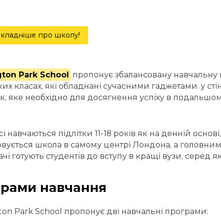
кладніше про школу!
ton Park School
пропонує збалансовану навчальну п
их класах, які обладнані сучасними гаджетами. у ст
к, яке необхідно для досягнення успіху в подальшому 
і навчаються підлітки 11-18 років як на денній основі,
вується школа в самому центрі Лондона, а головним 
чі готують студентів до вступу в кращі вузи, серед 
рами навчання
ton Park School пропонує дві навчальні програми: