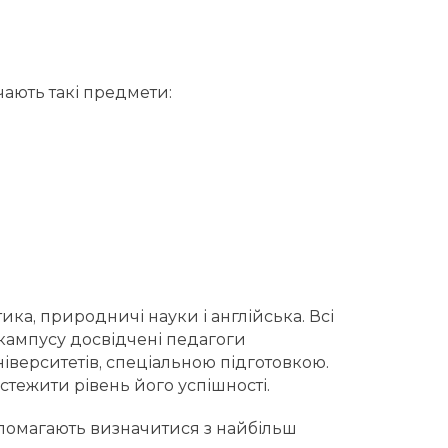
чають такі предмети:
ка, природничі науки і англійська. Всі
 кампусу досвідчені педагоги
іверситетів, спеціальною підготовкою.
стежити рівень його успішності.
опомагають визначитися з найбільш