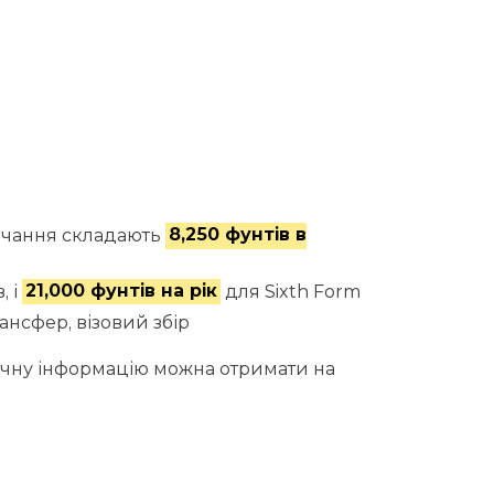
авчання складають
8,250 фунтів в
, і
21,000 фунтів на рік
для Sixth Form
ансфер, візовий збір
точну інформацію можна отримати на