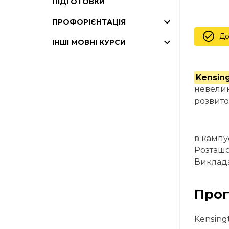
ПІДГОТОВКИ
ПРОФОРІЄНТАЦІЯ
До
ІНШІ МОВНІ КУРСИ
Kensing
невелик
розвито
в кампус
Розташо
Виклада
Прог
Kensing