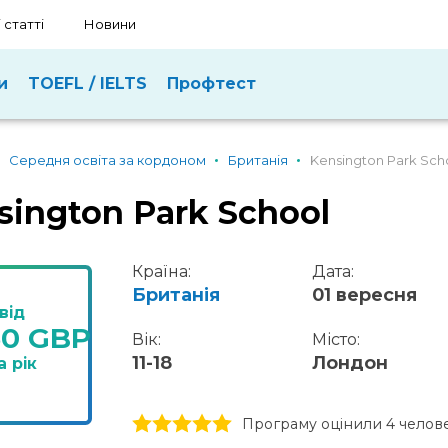
 статті
Новини
и
TOEFL / IELTS
Профтест
Середня освіта за кордоном
Британія
Kensington Park Sch
sington Park School
Країна:
Дата:
Британія
01 вересня
від
50 GBP
Вік:
Місто:
11-18
Лондон
а рік
1 stars
2 stars
3 stars
4 stars
5 stars
Програму оцінили 4 челов