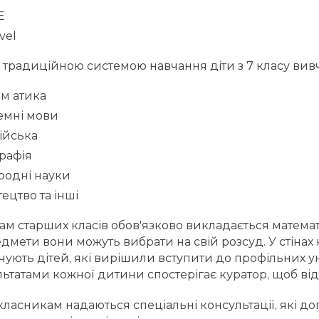
E
vel
з традиційною системою навчання діти з 7 класу вив
м атика
емні мови
ійська
рафія
родні науки
ецтво та інші
ам старших класів обов'язково викладається математи
едмети вони можуть вибрати на свій розсуд. У стінах
чують дітей, які вирішили вступити до профільних ун
льтатами кожної дитини спостерігає куратор, щоб від
ласникам надаються спеціальні консультації, які д