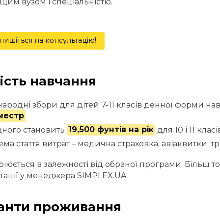
щим вузом і спеціальністю.
пишіться на консультацію!
ість навчання
ародні збори для дітей 7-11 класів денної форми н
местр
дного становить
19,500 фунтів на рік
для 10 і 11 класів
ма стаття витрат – медична страховка, авіаквитки, тр
ріюється в залежності від обраної програми. Більш 
тації у менеджера SIMPLEX.UA.
анти проживання