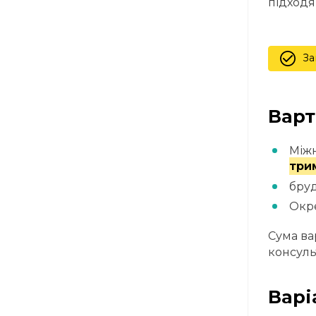
підходя
За
Варт
Міжн
три
бру
Окре
Сума ва
консуль
Варі