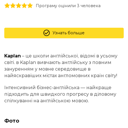
1 stars
2 stars
3 stars
4 stars
5 stars
Програму оцінили 3 человекa
Узнать больше
Kaplan
– це школи англійської, відомі в усьому
світі. в Kaplan вивчають англійську з повним
зануренням у мовне середовище в
найяскравіших містах англомовних країн світу!
Інтенсивний бізнес-англійська — найкраще
підходить для швидкого прогресу в діловому
спілкуванні на англійською мовою.
Фото