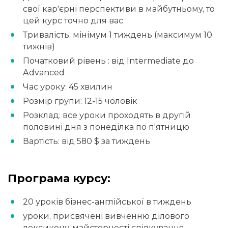
свої кар'єрні перспективи в майбутньому, то
цей курс точно для вас
Тривалість: мінімум 1 тиждень (максимум 10
тижнів)
Початковий рівень : від Intermediate до
Advanced
Час уроку: 45 хвилин
Розмір групи: 12-15 чоловік
Розклад: все уроки проходять в другій
половині дня з понеділка по п'ятницю
Вартість: від 580 $ за тиждень
Програма курсу:
20 уроків бізнес-англійської в тиждень
уроки, присвячені вивченню ділового
лексикону, майстерності спілкування,