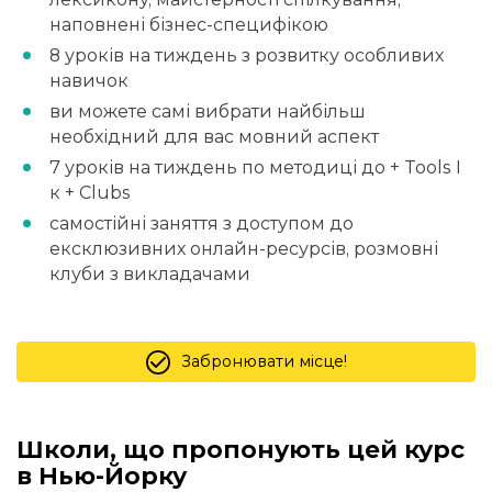
наповнені бізнес-специфікою
8 уроків на тиждень з розвитку особливих
навичок
ви можете самі вибрати найбільш
необхідний для вас мовний аспект
7 уроків на тиждень по методиці до + Tools І
к + Clubs
самостійні заняття з доступом до
ексклюзивних онлайн-ресурсів, розмовні
клуби з викладачами
Забронювати місце!
Школи, що пропонують цей курс
в Нью-Йорку