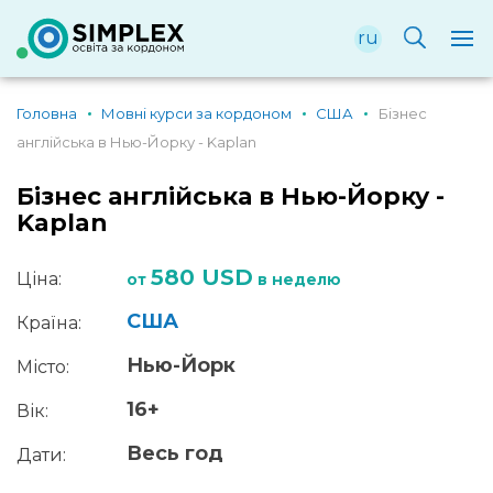
ru
Головна
Мовні курси за кордоном
США
Бізнес
англійська в Нью-Йорку - Kaplan
Бізнес англійська в Нью-Йорку -
Kaplan
580 USD
Ціна:
от
в неделю
США
Країна:
Нью-Йорк
Місто:
16+
Вік:
Весь год
Дати: