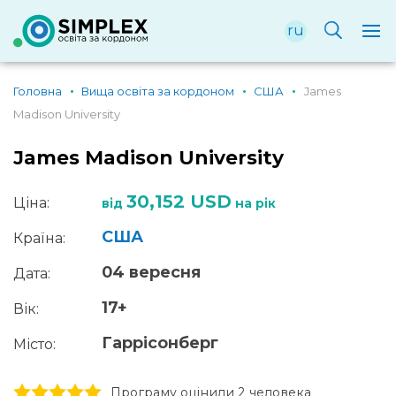
ru
Головна
Вища освіта за кордоном
США
James
Madison University
James Madison University
30,152 USD
Ціна:
від
на рік
США
Країна:
04 вересня
Дата:
17+
Вік:
Гаррісонберг
Місто:
1 stars
2 stars
3 stars
4 stars
5 stars
Програму оцінили 2 человекa