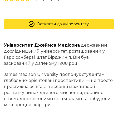
Вступити до університету!
Університет Джеймса Медісона
державний
дослідницький університет, розташований у
Гаррісонберзі, штат Вірджинія. Він був
заснований у далекому 1908 році.
James Madison University пропонує студентам
глобально-орієнтовані перспективи — не просто
престижна освіта, а численні можливості
розвитку винахідливого мислення, постійної
взаємодії зі світовими спільнотами та побудови
міжнародної кар'єри.