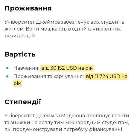
Проживання
Університет Джеймса забезпечує всіх студентів
житлом. Вони мешкають в одній із численних
резиденцій.
Вартість
Навчання:
від 30,152 USD на рік
Проживання та харчування:
від 11,724 USD на
рік
Стипендії
Університет Джеймса Медісона пропонує гранти
та знижки на освіту тим міжнародним студентам,
які продемонстрували потребу у фінансуванні