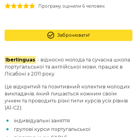
1 stars
2 stars
3 stars
4 stars
5 stars
Програму оцінили 6 человек
Забронювати!
Iberlínguas
- відносно молода та сучасна школа
португальської та англійської мови, працює в
Лісабоні з 2011 року.
Це відкритий та позитивний колектив молодих
викладачів, який пишається кожним своїм
учнем та проводить різні типи курсів усіх рівнів
(А1-С2):
індивідуальні заняття
групові курси португальської