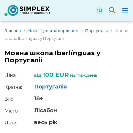
ru
Головна
Мовні курси за кордоном
Португалія
Мовна
школа Iberlínguas у Португалії
Мовна школа Iberlínguas у
Португалії
100 EUR
Ціна:
від
на тиждень
Португалія
Країна:
18+
Вік:
Лісабон
Місто:
весь рік
Дати: